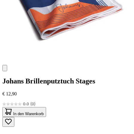
Johans
Brillenputztuch Stages
€ 12,90
0.0
(0)
0.0
von
In den Warenkorb
5
Sternen.