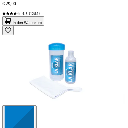
€ 29,90
4.3
(1255)
4.3
von
In den Warenkorb
5
Sternen.
1255
Bewertungen