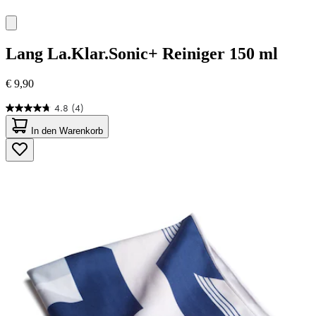
Lang
La.Klar.Sonic+ Reiniger 150 ml
€ 9,90
4.8
(4)
4.8
von
In den Warenkorb
5
Sternen.
4
Bewertungen