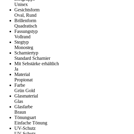
Unisex
Gesichtsform
Oval, Rund
Brillenform
Quadratisch
Fassungstyp
Vollrand
Stegtyp
Monosteg
Scharniertyp
Standard Scharnier
Mit Sehstärke erhältlich
Ja
Material
Propionat
Farbe
Grün Gold
Glasmaterial
Glas
Glasfarbe
Braun
Tönungsart
Einfache Tönung
UV-Schutz
UV Schutz