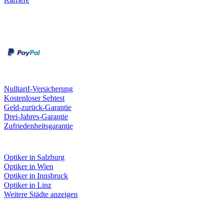
Zahlungsarten
Rechnung
Kreditkarte
Unsere Leistungen
Nulltarif-Versicherung
Kostenloser Sehtest
Geld-zurück-Garantie
Drei-Jahres-Garantie
Zufriedenheitsgarantie
Fielmann in deiner Nähe
Optiker in Salzburg
Optiker in Wien
Optiker in Innsbruck
Optiker in Linz
Weitere Städte anzeigen
Social Media