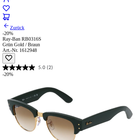
Zurück
-20%
Ray-Ban RB0316S
Grün Gold / Braun
Art.-Nr. 1612948
5.0
(2)
-20%