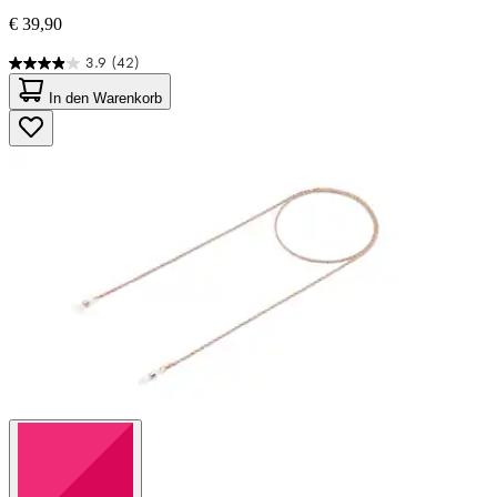
€ 39,90
3.9
(42)
3.9
von
In den Warenkorb
5
Sternen.
42
Bewertungen