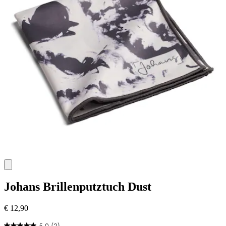
Johans
Brillenputztuch Dust
€ 12,90
5.0
(2)