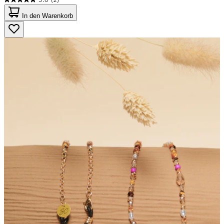
5.0
von
In den Warenkorb
5
Sternen.
2
Bewertungen