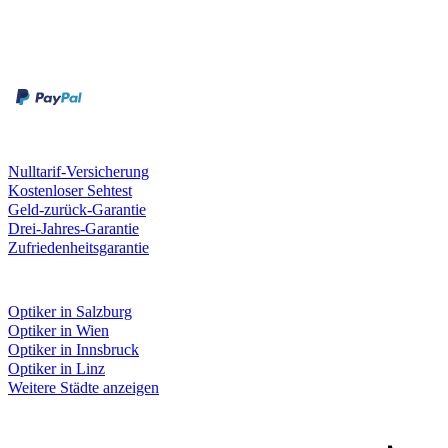
Zahlungsarten
Rechnung
Kreditkarte
Unsere Leistungen
Nulltarif-Versicherung
Kostenloser Sehtest
Geld-zurück-Garantie
Drei-Jahres-Garantie
Zufriedenheitsgarantie
Fielmann in deiner Nähe
Optiker in Salzburg
Optiker in Wien
Optiker in Innsbruck
Optiker in Linz
Weitere Städte anzeigen
Social Media