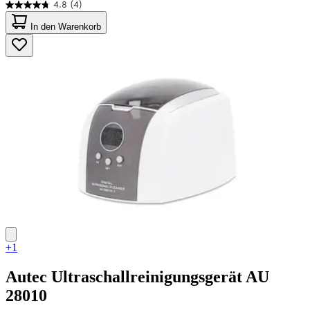
4.8
(4)
4.8
von
In den Warenkorb
5
Sternen.
4
Bewertungen
+1
Autec
Ultraschallreinigungsgerät AU
28010