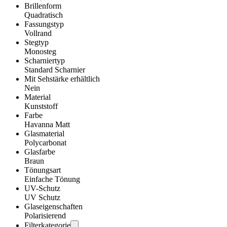
Brillenform
Quadratisch
Fassungstyp
Vollrand
Stegtyp
Monosteg
Scharniertyp
Standard Scharnier
Mit Sehstärke erhältlich
Nein
Material
Kunststoff
Farbe
Havanna Matt
Glasmaterial
Polycarbonat
Glasfarbe
Braun
Tönungsart
Einfache Tönung
UV-Schutz
UV Schutz
Glaseigenschaften
Polarisierend
Filterkategorie