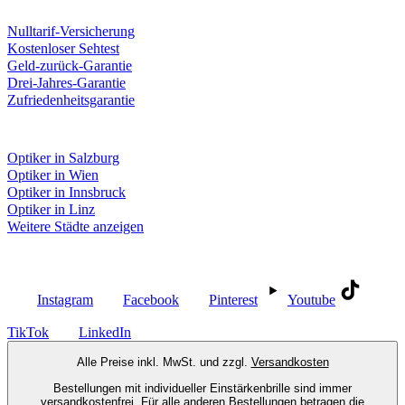
Unsere Leistungen
Nulltarif-Versicherung
Kostenloser Sehtest
Geld-zurück-Garantie
Drei-Jahres-Garantie
Zufriedenheitsgarantie
Fielmann in deiner Nähe
Optiker in Salzburg
Optiker in Wien
Optiker in Innsbruck
Optiker in Linz
Weitere Städte anzeigen
Social Media
Instagram
Facebook
Pinterest
Youtube
TikTok
LinkedIn
Alle Preise inkl. MwSt. und zzgl.
Versandkosten
Bestellungen mit individueller Einstärkenbrille sind immer
versandkostenfrei. Für alle anderen Bestellungen betragen die