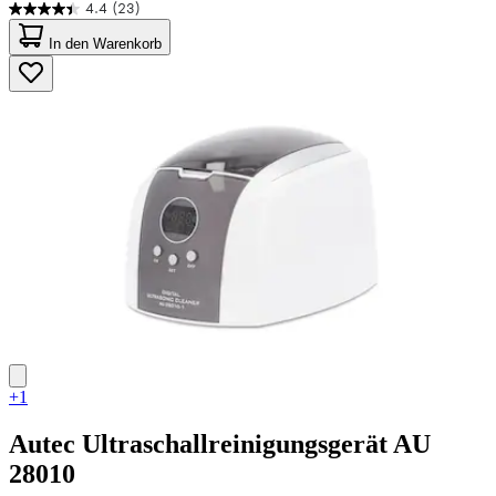
4.4
(23)
4.4
von
In den Warenkorb
5
Sternen.
23
Bewertungen
+1
Autec
Ultraschallreinigungsgerät AU
28010