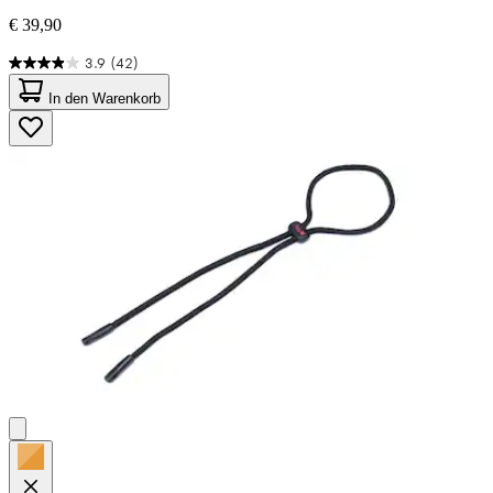
€ 39,90
3.9
(42)
3.9
von
In den Warenkorb
5
Sternen.
42
Bewertungen