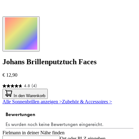
Johans
Brillenputztuch Faces
€ 12,90
4.8
(4)
4.8
von
In den Warenkorb
5
Alle Sonnenbrillen anzeigen >
Zubehör & Accessoires >
Sternen.
4
Bewertungen
Fielmann in deiner Nähe finden
Ort oder PLZ eingeben