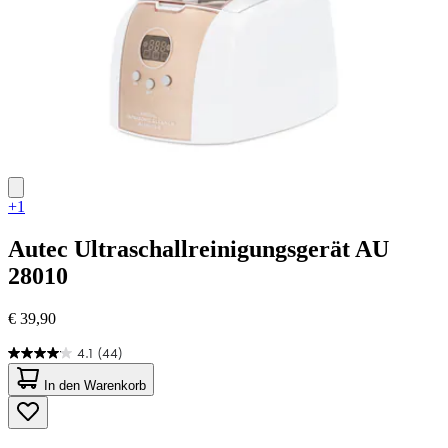
+1
Autec
Ultraschallreinigungsgerät AU
28010
€ 39,90
4.1
(44)
4.1
von
In den Warenkorb
5
Sternen.
44