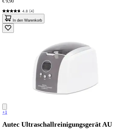
€ 9,90
4.8
(4)
4.8
von
In den Warenkorb
5
Sternen.
4
Bewertungen
+1
Autec
Ultraschallreinigungsgerät AU