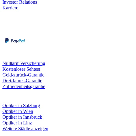
Investor Relations
Karriere
Zahlungsarten
Rechnung
Kreditkarte
Unsere Leistungen
Nulltarif-Versicherung
Kostenloser Sehtest
Geld-zurück-Garantie
Drei-Jahres-Garantie
Zufriedenheitsgarantie
Fielmann in deiner Nähe
Optiker in Salzburg
Optiker in Wien
Optiker in Innsbruck
Optiker in Linz
Weitere Städte anzeigen