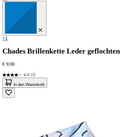
+1
Chades
Brillenkette Leder geflochten
€ 9,90
4.0
(1)
4.0
von
In den Warenkorb
5
Sternen.
1
Bewertung