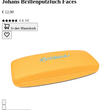
Johans
Brillenputztuch Faces
€ 12,90
4.8
(4)
4.8
von
In den Warenkorb
5
Sternen.
4
Bewertungen