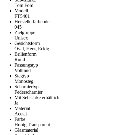
Tom Ford
Modell
FT5401
Herstellerfarbcode
045
Zielgruppe
Unisex
Gesichtsform
Oval, Herz, Eckig
Brillenform
Rund
Fassungstyp
Vollrand
Stegtyp
Monosteg
Scharniertyp
Federscharnier
Mit Sehstärke erhältlich
Ja
Material
Acetat
Farbe
Honig Transparent
Glasmaterial