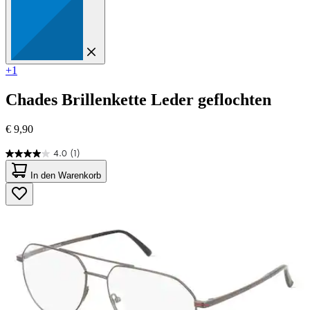
+1
Chades
Brillenkette Leder geflochten
€ 9,90
4.0
(1)
4.0
von
In den Warenkorb
5
Sternen.
1
Bewertung