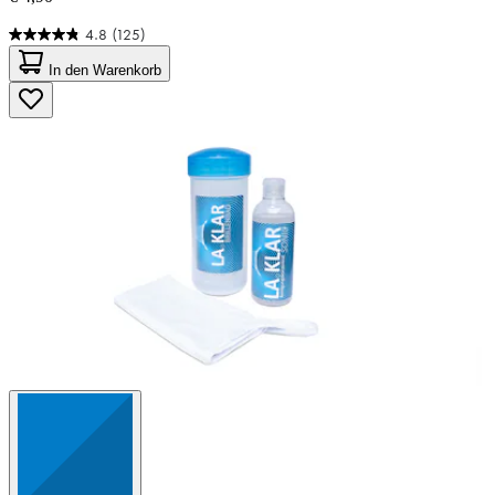
4.8
(125)
4.8
von
In den Warenkorb
5
Sternen.
125
Bewertungen