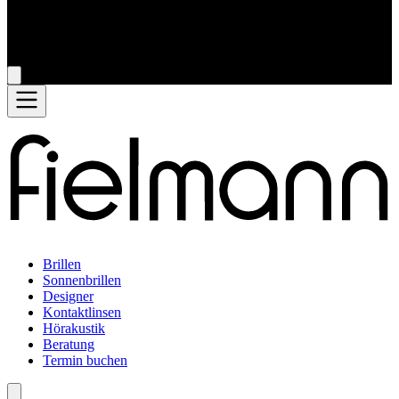
Brillen
Sonnenbrillen
Designer
Kontaktlinsen
Hörakustik
Beratung
Termin buchen