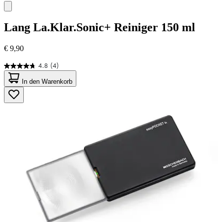
Lang
La.Klar.Sonic+ Reiniger 150 ml
€ 9,90
4.8
(4)
4.8
von
In den Warenkorb
5
Sternen.
4
Bewertungen