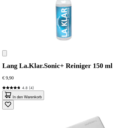
Lang
La.Klar.Sonic+ Reiniger 150 ml
€ 9,90
4.8
(4)
4.8
von
In den Warenkorb
5
Sternen.
4
Bewertungen