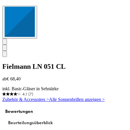
Fielmann
LN 051 CL
ab
€ 68,40
inkl. Basic-Gläser in Sehstärke
4.1
(7)
4.1
Zubehör & Accessoires >
Alle Sonnenbrillen anzeigen >
von
5
Sternen.
7
Bewertungen