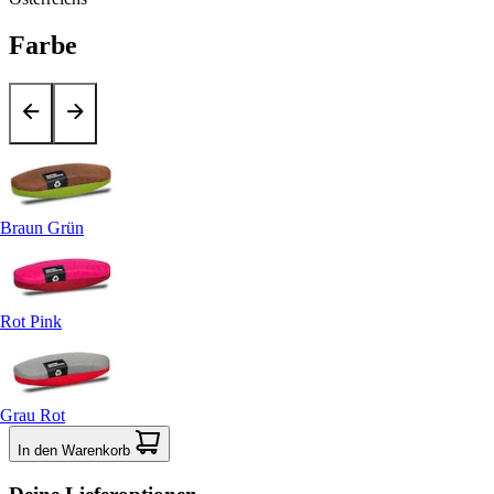
Farbe
Braun Grün
Rot Pink
Grau Rot
In den Warenkorb