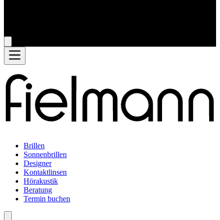
Brillen
Sonnenbrillen
Designer
Kontaktlinsen
Hörakustik
Beratung
Termin buchen