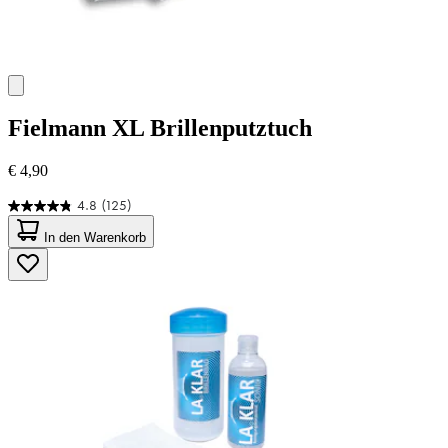
Fielmann
XL Brillenputztuch
€ 4,90
4.8
(125)
4.8
von
In den Warenkorb
5
Sternen.
125
Bewertungen