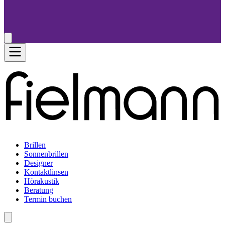
Brillen
Sonnenbrillen
Designer
Kontaktlinsen
Hörakustik
Beratung
Termin buchen