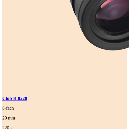
Club R 8x20
8-fach
20 mm
220 g