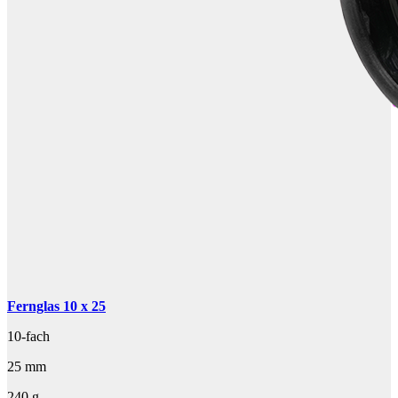
Fernglas 10 x 25
10-fach
25 mm
240 g