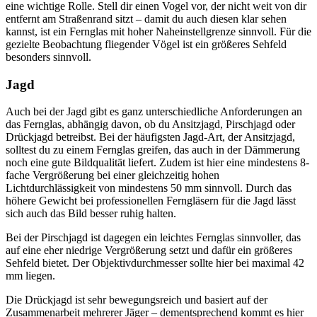
eine wichtige Rolle. Stell dir einen Vogel vor, der nicht weit von dir
entfernt am Straßenrand sitzt – damit du auch diesen klar sehen
kannst, ist ein Fernglas mit hoher Naheinstellgrenze sinnvoll. Für die
gezielte Beobachtung fliegender Vögel ist ein größeres Sehfeld
besonders sinnvoll.
Jagd
Auch bei der Jagd gibt es ganz unterschiedliche Anforderungen an
das Fernglas, abhängig davon, ob du Ansitzjagd, Pirschjagd oder
Drückjagd betreibst. Bei der häufigsten Jagd-Art, der Ansitzjagd,
solltest du zu einem Fernglas greifen, das auch in der Dämmerung
noch eine gute Bildqualität liefert. Zudem ist hier eine mindestens 8-
fache Vergrößerung bei einer gleichzeitig hohen
Lichtdurchlässigkeit von mindestens 50 mm sinnvoll. Durch das
höhere Gewicht bei professionellen Ferngläsern für die Jagd lässt
sich auch das Bild besser ruhig halten.
Bei der Pirschjagd ist dagegen ein leichtes Fernglas sinnvoller, das
auf eine eher niedrige Vergrößerung setzt und dafür ein größeres
Sehfeld bietet. Der Objektivdurchmesser sollte hier bei maximal 42
mm liegen.
Die Drückjagd ist sehr bewegungsreich und basiert auf der
Zusammenarbeit mehrerer Jäger – dementsprechend kommt es hier