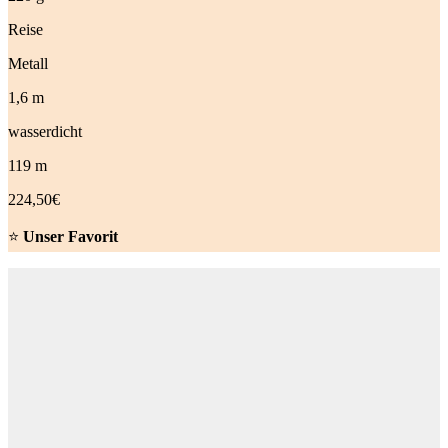
Reise
Metall
1,6 m
wasserdicht
119 m
224,50€
⭐
️ Unser Favorit