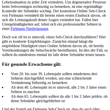
Lebenssituation zu jeder Zeit verändern. Um degenerative Prozesse
beim Sehvermögen rechtzeitig zu bemerken, ist eine regelmäßige
Kontrolle der Sehstärke wichtig. Der kostenlose Online Seh-Check
von Fielmann vermittelt dir bereits einen ersten Eindruck davon, ob
sich die Leistungskraft deiner Augen verändert hat. Fallen hier
Unregelmäßigkeiten auf, lohnt sich ein professioneller Sehtest in
einer
Fielmann Niederlassung
.
Doch wie oft ist es sinnvoll, einen Seh-Check durchzuführen? Hier
gibt es konkrete Empfehlungen. Zunächst einmal hängt die
empfohlene Häufigkeit eines Online Sehtests davon ab, ob bereits
Vorerkrankungen die Sehschwäche beeinflussen. Ist dies der Fall, so
solltest du mindestens einmal im Jahr deine Sehstärke testen lassen.
Für gesunde Erwachsene gilt:
Vom 20. bis zum 39. Lebensjahr sollten mindestens drei
Sehtests durchgeführt werden, um eine schleichende
Veränderung frühzeitig zu bemerken
Ab dem 40. Lebensjahr ist es sinnvoll, alle 2 bis 3 Jahre einen
Sehtest zu machen
Ab dem 65. Lebensjahr solltest du alle 1 bis 2 Jahre prüfen, ob
deine Sehstärke gleichgeblieben ist
Und der Vorteil am Fielmann Seh-Check ist, dass du auch öfter