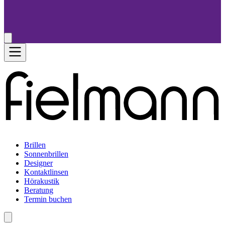
Brillen
Sonnenbrillen
Designer
Kontaktlinsen
Hörakustik
Beratung
Termin buchen