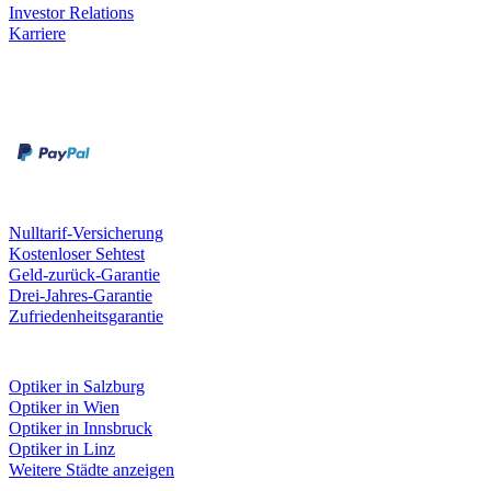
Investor Relations
Karriere
Zahlungsarten
Rechnung
Kreditkarte
Unsere Leistungen
Nulltarif-Versicherung
Kostenloser Sehtest
Geld-zurück-Garantie
Drei-Jahres-Garantie
Zufriedenheitsgarantie
Fielmann in deiner Nähe
Optiker in Salzburg
Optiker in Wien
Optiker in Innsbruck
Optiker in Linz
Weitere Städte anzeigen