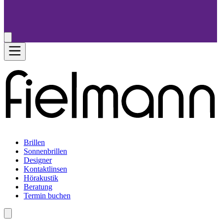
Brillen
Sonnenbrillen
Designer
Kontaktlinsen
Hörakustik
Beratung
Termin buchen