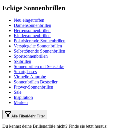
Eckige Sonnenbrillen
Neu eingetroffen
Damensonnenbrillen
Herrensonnenbrillen
Kindersonnenbrillen
Polarisierende Sonnenbrillen
Verspiegelte Sonnenbrillen
Selbsttönende Sonnenbrillen
Sportsonnenbrillen
Skibrillen
Sonnenbrillen mit Sehstärke
Smartglasses
Virtuelle Anprobe
Sonnenbrillen Bestseller
Fitover-Sonnenbrillen
Sale
Inspiration
Marken
Alle Filter
Mehr Filter
Du kennst deine Brillengröße nicht?
Finde sie jetzt heraus: