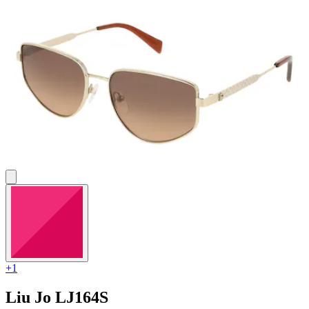
Sternen.
+1
Liu Jo
LJ164S