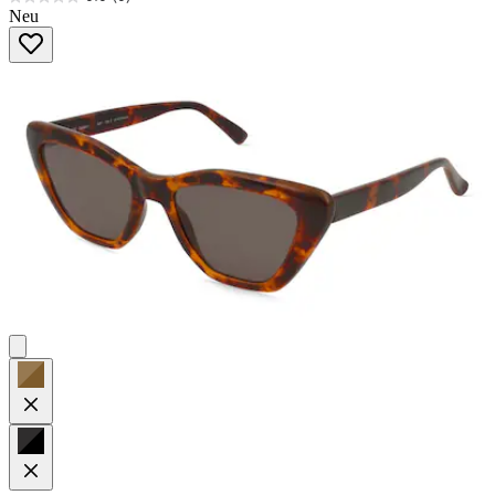
0.0
Neu
von
5
Sternen.