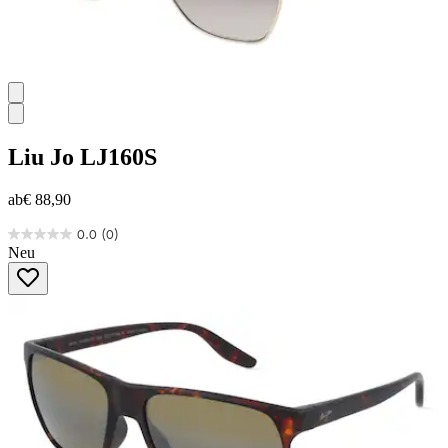
Liu Jo
LJ160S
ab
€ 88,90
0.0
(0)
0.0
Neu
von
5
Sternen.