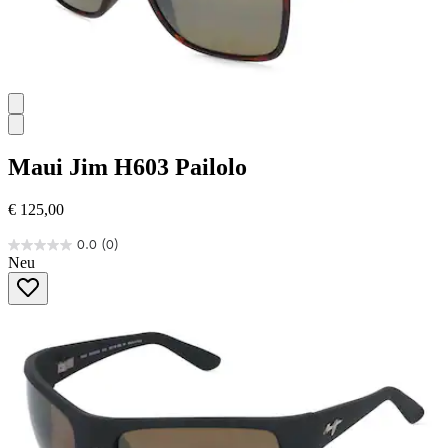
Maui Jim
H603 Pailolo
€ 125,00
0.0
(0)
0.0
Neu
von
5
Sternen.