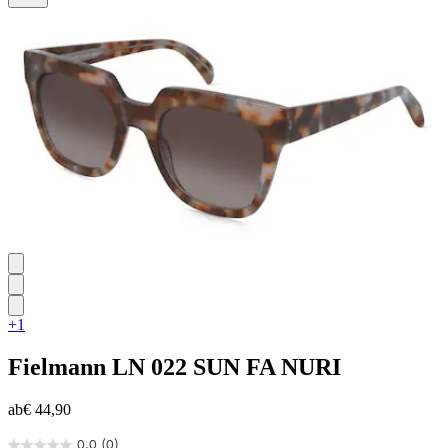
Sternen.
+1
Fielmann
LN 022 SUN FA NURI
ab
€ 44,90
0.0
(0)