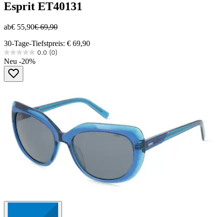
Esprit
ET40131
ab
€ 55,90
€ 69,90
30-Tage-Tiefstpreis: € 69,90
0.0
(0)
0.0
Neu
-20%
von
5
Sternen.