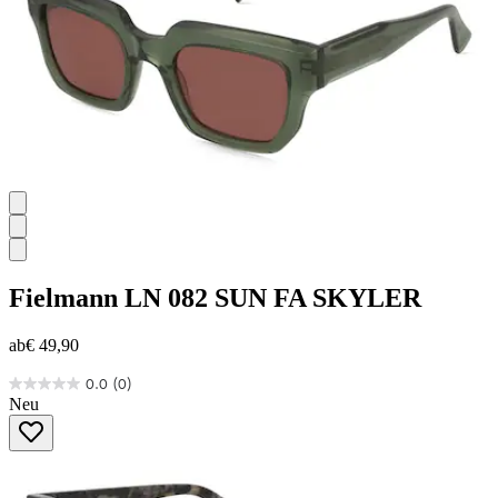
Fielmann
LN 082 SUN FA SKYLER
ab
€ 49,90
0.0
(0)
0.0
Neu
von
5
Sternen.