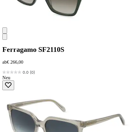
Ferragamo
SF2110S
ab
€ 266,00
0.0
(0)
0.0
Neu
von
5
Sternen.