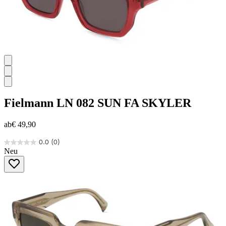
Fielmann
LN 082 SUN FA SKYLER
ab
€ 49,90
0.0
(0)
0.0
Neu
von
5
Sternen.