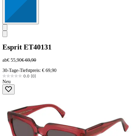
Esprit
ET40131
ab
€ 55,90
€ 69,90
30-Tage-Tiefstpreis: € 69,90
0.0
(0)
0.0
Neu
von
5
Sternen.