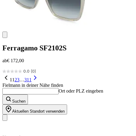
Ferragamo
SF2102S
ab
€ 172,00
0.0
(0)
0.0
von
1
1
2
3
…
311
5
Fielmann in deiner Nähe finden
Sternen.
Ort oder PLZ eingeben
Suchen
Aktuellen Standort verwenden
Unser Sortiment