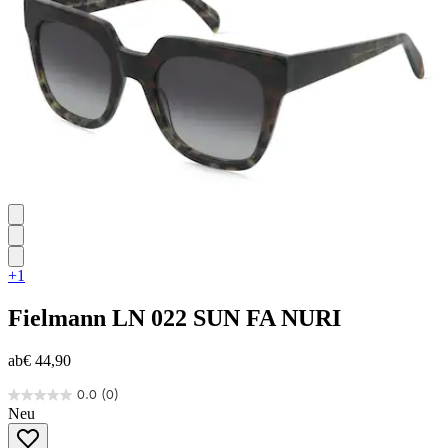
+1
Fielmann
LN 022 SUN FA NURI
ab
€ 44,90
0.0
(0)
0.0
Neu
von
5