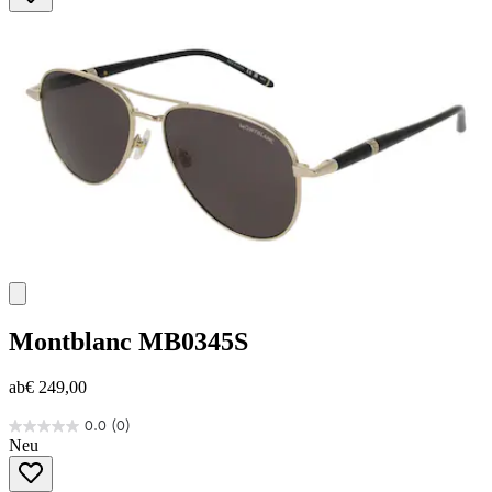
Sternen.
Montblanc
MB0345S
ab
€ 249,00
0.0
(0)
0.0
Neu
von
5