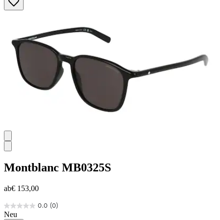
5
Sternen.
Montblanc
MB0325S
ab
€ 153,00
0.0
(0)
0.0
Neu
von