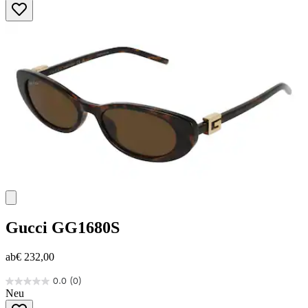
5
Sternen.
Gucci
GG1680S
ab
€ 232,00
0.0
(0)
0.0
Neu
von