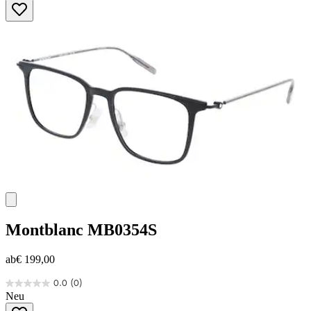
5
Sternen.
Montblanc
MB0354S
ab
€ 199,00
0.0
(0)
0.0
Neu
von