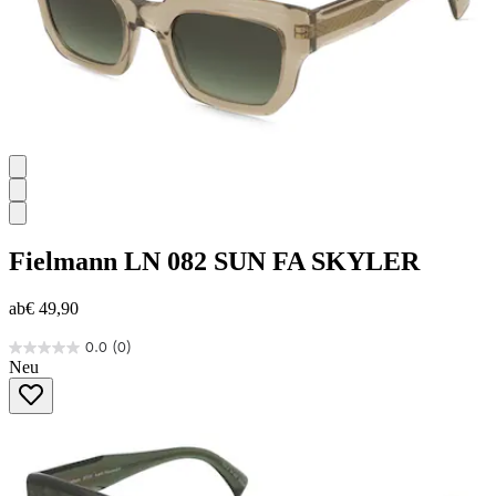
Fielmann
LN 082 SUN FA SKYLER
ab
€ 49,90
0.0
(0)
0.0
Neu
von
5
Sternen.