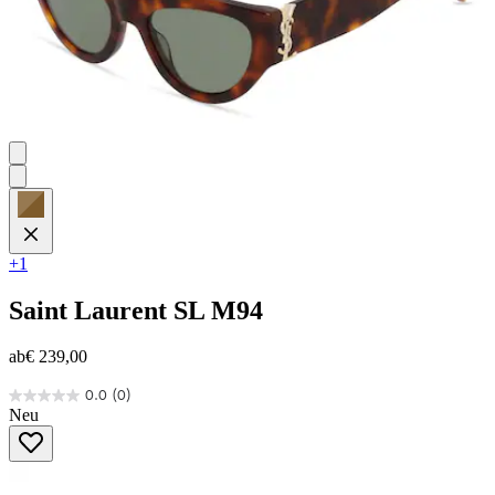
+1
Saint Laurent
SL M94
ab
€ 239,00
0.0
(0)
0.0
Neu
von
5
Sternen.