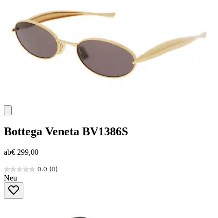
Bottega Veneta
BV1386S
ab
€ 299,00
0.0
(0)
0.0
Neu
von
5
Sternen.