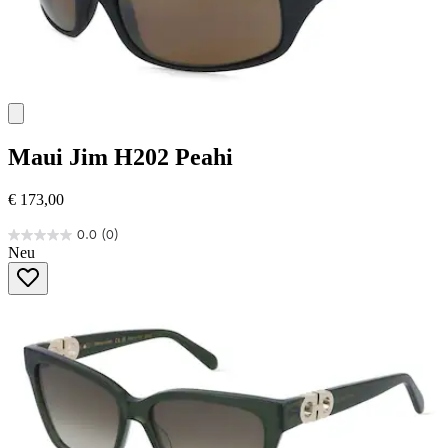
Maui Jim
H202 Peahi
€ 173,00
0.0
(0)
0.0
Neu
von
5
Sternen.