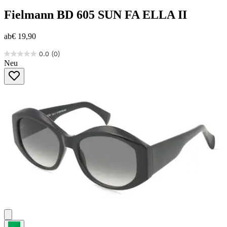
Fielmann
BD 605 SUN FA ELLA II
ab
€ 19,90
0.0
(0)
0.0
Neu
von
5
Sternen.