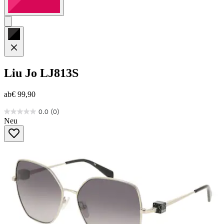
Liu Jo
LJ813S
ab
€ 99,90
0.0
(0)
0.0
Neu
von
5
Sternen.