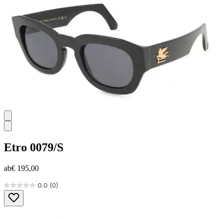
Etro
0079/S
ab
€ 195,00
0.0
(0)
0.0
von
5
Sternen.