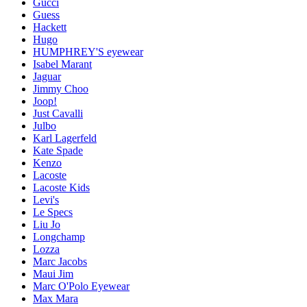
Gucci
Guess
Hackett
Hugo
HUMPHREY'S eyewear
Isabel Marant
Jaguar
Jimmy Choo
Joop!
Just Cavalli
Julbo
Karl Lagerfeld
Kate Spade
Kenzo
Lacoste
Lacoste Kids
Levi's
Le Specs
Liu Jo
Longchamp
Lozza
Marc Jacobs
Maui Jim
Marc O'Polo Eyewear
Max Mara