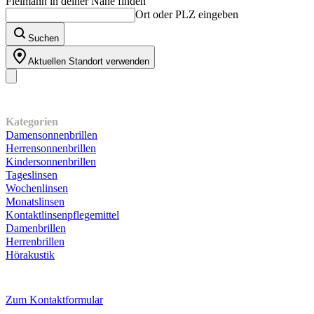
Fielmann in deiner Nähe finden
Sternen.
Ort oder PLZ eingeben
Suchen
Aktuellen Standort verwenden
Unser Sortiment
Kategorien
Damensonnenbrillen
Herrensonnenbrillen
Kindersonnenbrillen
Tageslinsen
Wochenlinsen
Monatslinsen
Kontaktlinsenpflegemittel
Damenbrillen
Herrenbrillen
Hörakustik
Kundenservice
Zum Kontaktformular