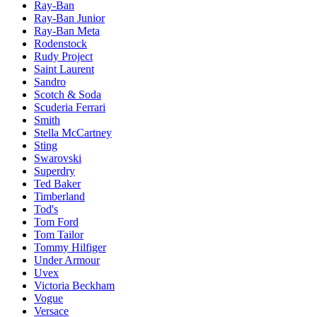
Ray-Ban
Ray-Ban Junior
Ray-Ban Meta
Rodenstock
Rudy Project
Saint Laurent
Sandro
Scotch & Soda
Scuderia Ferrari
Smith
Stella McCartney
Sting
Swarovski
Superdry
Ted Baker
Timberland
Tod's
Tom Ford
Tom Tailor
Tommy Hilfiger
Under Armour
Uvex
Victoria Beckham
Vogue
Versace