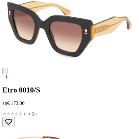
+1
Etro
0010/S
ab
€ 173,00
0.0
(0)
0.0
von
5
Sternen.