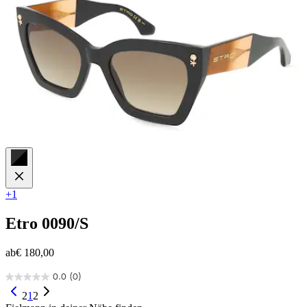
+1
Etro
0090/S
ab
€ 180,00
0.0
(0)
0.0
von
2
1
2
5