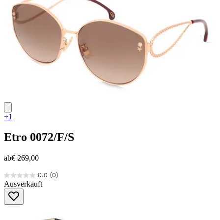
+1
Etro
0072/F/S
ab
€ 269,00
0.0
(0)
0.0
Ausverkauft
von
5
Sternen.