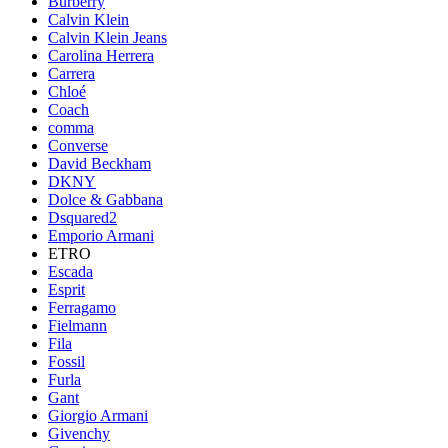
Burberry
Calvin Klein
Calvin Klein Jeans
Carolina Herrera
Carrera
Chloé
Coach
comma
Converse
David Beckham
DKNY
Dolce & Gabbana
Dsquared2
Emporio Armani
ETRO
Escada
Esprit
Ferragamo
Fielmann
Fila
Fossil
Furla
Gant
Giorgio Armani
Givenchy