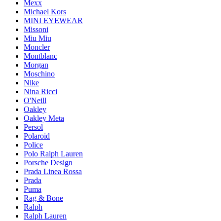
Mexx
Michael Kors
MINI EYEWEAR
Missoni
Miu Miu
Moncler
Montblanc
Morgan
Moschino
Nike
Nina Ricci
O'Neill
Oakley
Oakley Meta
Persol
Polaroid
Police
Polo Ralph Lauren
Porsche Design
Prada Linea Rossa
Prada
Puma
Rag & Bone
Ralph
Ralph Lauren