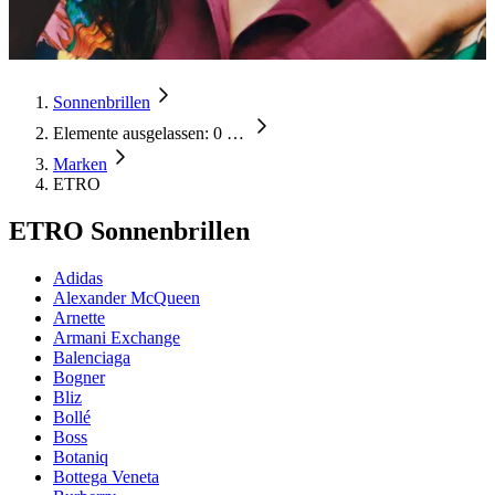
Sonnenbrillen
Elemente ausgelassen: 0
…
Marken
ETRO
ETRO Sonnenbrillen
Adidas
Alexander McQueen
Arnette
Armani Exchange
Balenciaga
Bogner
Bliz
Bollé
Boss
Botaniq
Bottega Veneta