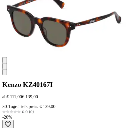
Kenzo
KZ40167I
ab
€ 111,00
€ 139,00
30-Tage-Tiefstpreis: € 139,00
0.0
(0)
0.0
-20%
von
5