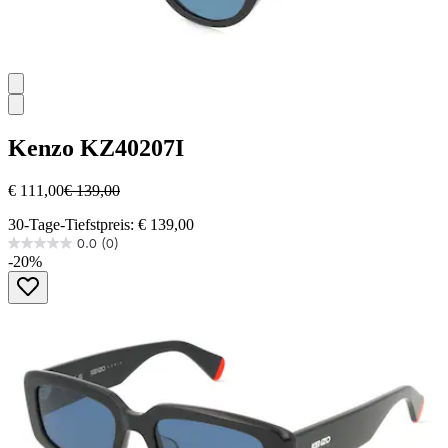
Kenzo
KZ40207I
€ 111,00
€ 139,00
30-Tage-Tiefstpreis: € 139,00
0.0
(0)
0.0
-20%
von
5
Sternen.