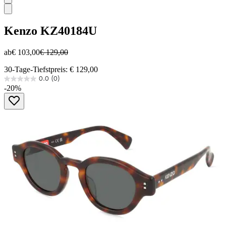
Kenzo
KZ40184U
ab
€ 103,00
€ 129,00
30-Tage-Tiefstpreis: € 129,00
0.0
(0)
0.0
-20%
von
5
Sternen.