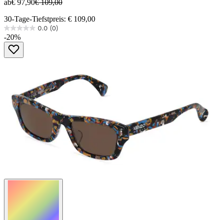
ab
€ 97,90
€ 109,00
30-Tage-Tiefstpreis: € 109,00
0.0
(0)
0.0
-20%
von
5
Sternen.