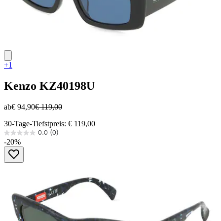
+1
Kenzo
KZ40198U
ab
€ 94,90
€ 119,00
30-Tage-Tiefstpreis: € 119,00
0.0
(0)
0.0
-20%
von
5
Sternen.