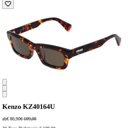
5
Sternen.
Kenzo
KZ40164U
ab
€ 86,90
€ 109,00