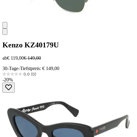
Kenzo
KZ40179U
ab
€ 119,00
€ 149,00
30-Tage-Tiefstpreis: € 149,00
0.0
(0)
0.0
-20%
von
5
Sternen.