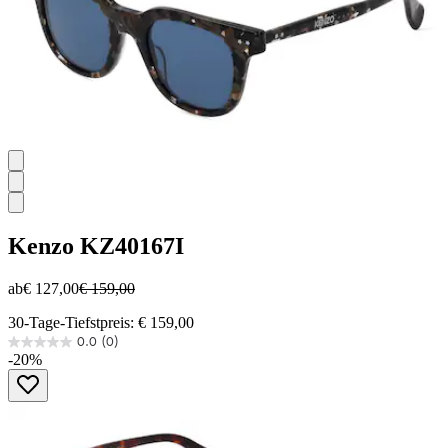
Kenzo
KZ40167I
ab
€ 127,00
€ 159,00
30-Tage-Tiefstpreis: € 159,00
0.0
(0)
0.0
-20%
von
5
Sternen.