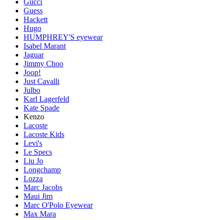
Gucci
Guess
Hackett
Hugo
HUMPHREY'S eyewear
Isabel Marant
Jaguar
Jimmy Choo
Joop!
Just Cavalli
Julbo
Karl Lagerfeld
Kate Spade
Kenzo
Lacoste
Lacoste Kids
Levi's
Le Specs
Liu Jo
Longchamp
Lozza
Marc Jacobs
Maui Jim
Marc O'Polo Eyewear
Max Mara