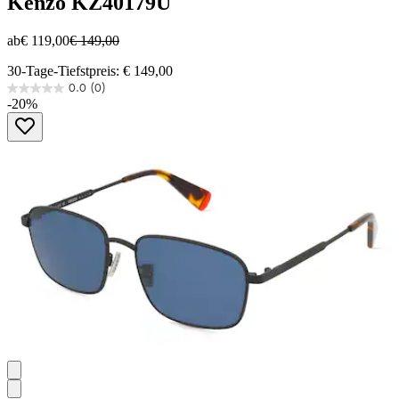
Kenzo
KZ40179U
ab
€ 119,00
€ 149,00
30-Tage-Tiefstpreis: € 149,00
0.0
(0)
0.0
-20%
von
5
Sternen.