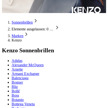
Sonnenbrillen
Elemente ausgelassen: 0
…
Marken
Kenzo
Kenzo Sonnenbrillen
Adidas
Alexander McQueen
Arnette
Armani Exchange
Balenciaga
Bogner
Bliz
Bollé
Boss
Botaniq
Bottega Veneta