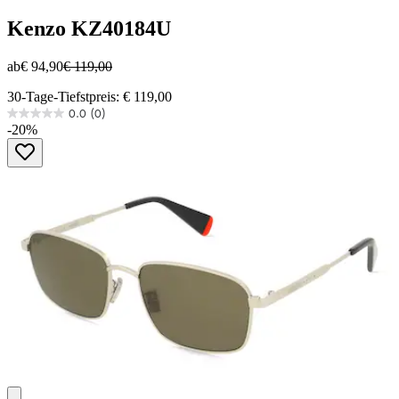
Kenzo
KZ40184U
ab
€ 94,90
€ 119,00
30-Tage-Tiefstpreis: € 119,00
0.0
(0)
0.0
-20%
von
5
Sternen.