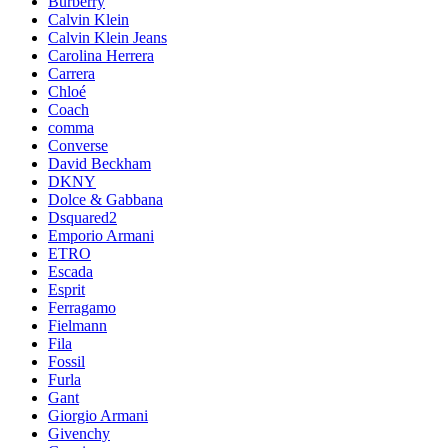
Burberry
Calvin Klein
Calvin Klein Jeans
Carolina Herrera
Carrera
Chloé
Coach
comma
Converse
David Beckham
DKNY
Dolce & Gabbana
Dsquared2
Emporio Armani
ETRO
Escada
Esprit
Ferragamo
Fielmann
Fila
Fossil
Furla
Gant
Giorgio Armani
Givenchy