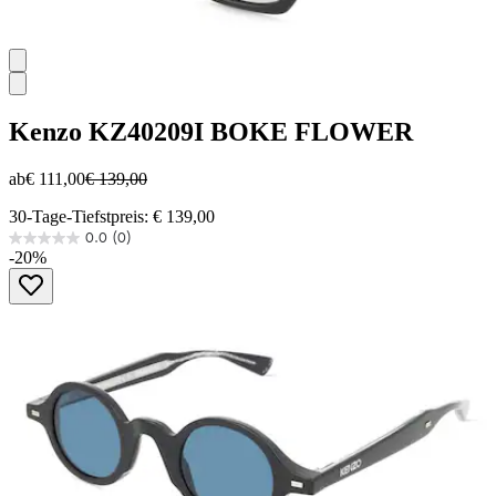
Kenzo
KZ40209I BOKE FLOWER
ab
€ 111,00
€ 139,00
30-Tage-Tiefstpreis: € 139,00
0.0
(0)
0.0
-20%
von
5
Sternen.