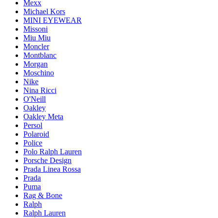
Mexx
Michael Kors
MINI EYEWEAR
Missoni
Miu Miu
Moncler
Montblanc
Morgan
Moschino
Nike
Nina Ricci
O'Neill
Oakley
Oakley Meta
Persol
Polaroid
Police
Polo Ralph Lauren
Porsche Design
Prada Linea Rossa
Prada
Puma
Rag & Bone
Ralph
Ralph Lauren