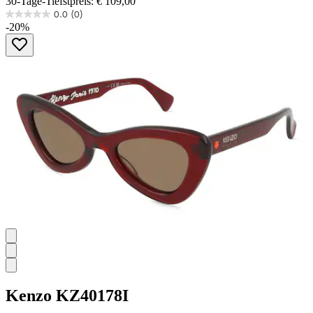
30-Tage-Tiefstpreis: € 109,00
0.0
(0)
0.0
-20%
von
5
Sternen.
Kenzo
KZ40178I