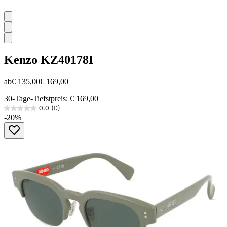
Kenzo
KZ40178I
ab
€ 135,00
€ 169,00
30-Tage-Tiefstpreis: € 169,00
0.0
(0)
0.0
-20%
von
5
Sternen.