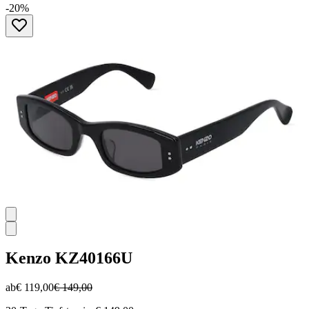
0.0
-20%
von
5
Sternen.
Kenzo
KZ40166U
ab
€ 119,00
€ 149,00