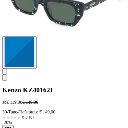
Kenzo
KZ40162I
ab
€ 119,00
€ 149,00
30-Tage-Tiefstpreis: € 149,00
0.0
(0)
0.0
-20%
von