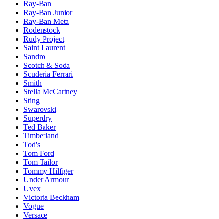
Ray-Ban
Ray-Ban Junior
Ray-Ban Meta
Rodenstock
Rudy Project
Saint Laurent
Sandro
Scotch & Soda
Scuderia Ferrari
Smith
Stella McCartney
Sting
Swarovski
Superdry
Ted Baker
Timberland
Tod's
Tom Ford
Tom Tailor
Tommy Hilfiger
Under Armour
Uvex
Victoria Beckham
Vogue
Versace