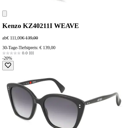
Kenzo
KZ40211I WEAVE
ab
€ 111,00
€ 139,00
30-Tage-Tiefstpreis: € 139,00
0.0
(0)
0.0
-20%
von
5
Sternen.