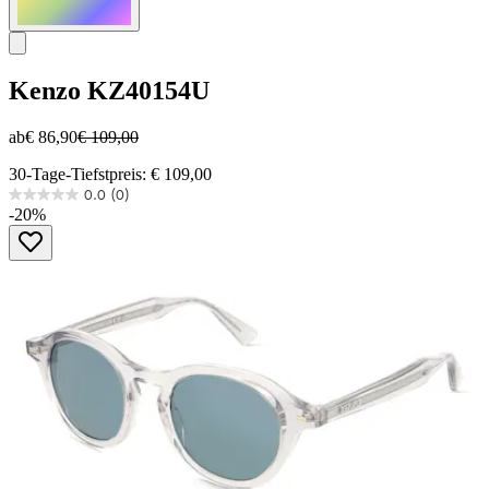
Kenzo
KZ40154U
ab
€ 86,90
€ 109,00
30-Tage-Tiefstpreis: € 109,00
0.0
(0)
0.0
-20%
von
5
Sternen.