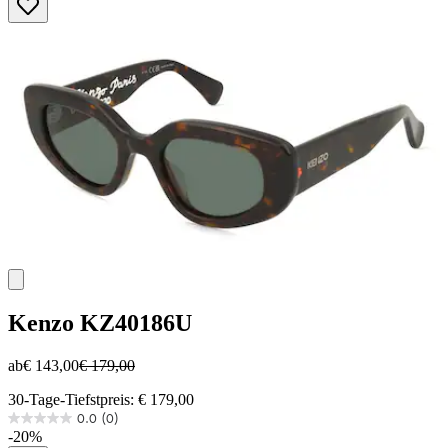
5
Sternen.
Kenzo
KZ40186U
ab
€ 143,00
€ 179,00
30-Tage-Tiefstpreis: € 179,00
0.0
(0)
0.0
-20%
von