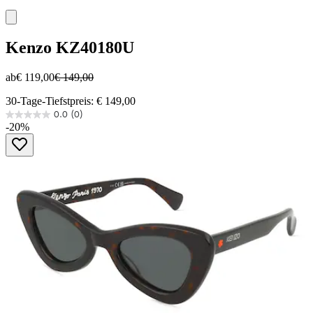
Kenzo
KZ40180U
ab
€ 119,00
€ 149,00
30-Tage-Tiefstpreis: € 149,00
0.0
(0)
0.0
-20%
von
5
Sternen.