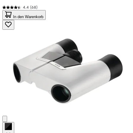
4.4
(68)
4.4
von
In den Warenkorb
5
Sternen.
68
Bewertungen