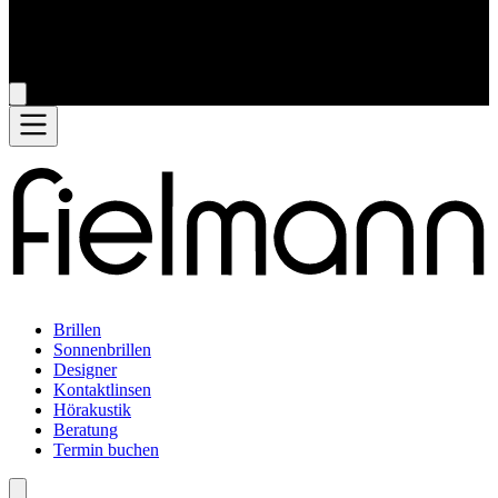
Brillen
Sonnenbrillen
Designer
Kontaktlinsen
Hörakustik
Beratung
Termin buchen