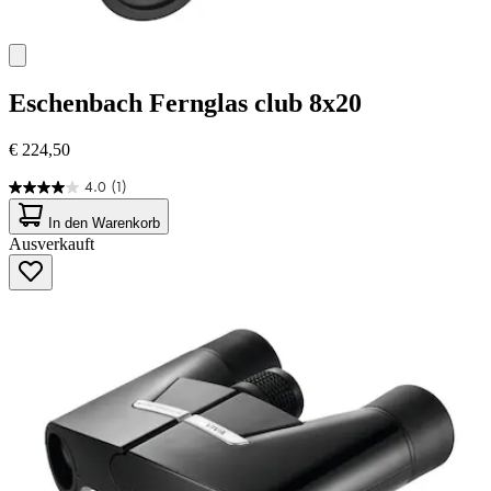
Eschenbach
Fernglas club 8x20
€ 224,50
4.0
(1)
4.0
von
In den Warenkorb
5
Ausverkauft
Sternen.
1
Bewertung