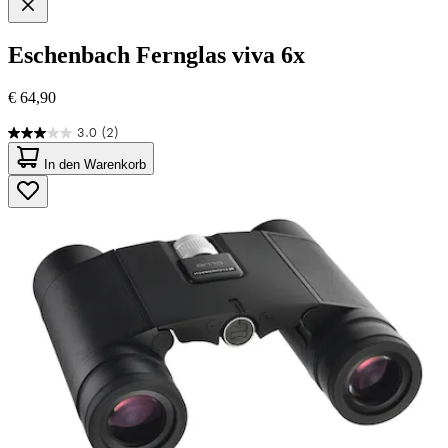
Eschenbach
Fernglas viva 6x
€ 64,90
3.0
(2)
3.0
von
In den Warenkorb
5
Sternen.
2
Bewertungen