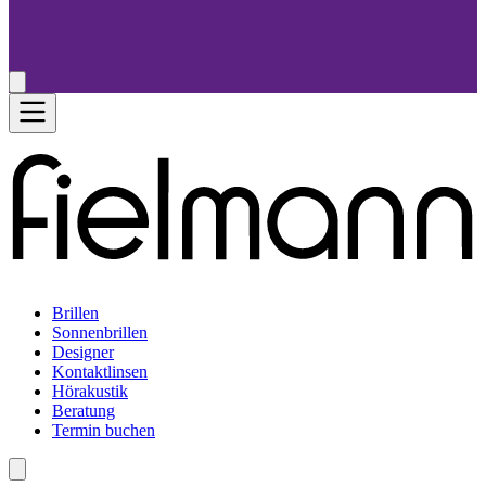
Brillen
Sonnenbrillen
Designer
Kontaktlinsen
Hörakustik
Beratung
Termin buchen