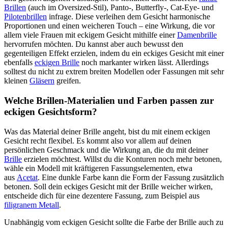
Brillen
(auch im Oversized-Stil), Panto-, Butterfly-, Cat-Eye- und
Pilotenbrillen
infrage. Diese verleihen dem Gesicht harmonische
Proportionen und einen weicheren Touch – eine Wirkung, die vor
allem viele Frauen mit eckigem Gesicht mithilfe einer
Damenbrille
hervorrufen möchten. Du kannst aber auch bewusst den
gegenteiligen Effekt erzielen, indem du ein eckiges Gesicht mit einer
ebenfalls
eckigen Brille
noch markanter wirken lässt. Allerdings
solltest du nicht zu extrem breiten Modellen oder Fassungen mit sehr
kleinen
Gläsern
greifen.
Welche Brillen-Materialien und Farben passen zur
eckigen Gesichtsform?
Was das Material
deiner
Brille angeht,
bist du
mit einem eckigen
Gesicht recht flexibel. Es kommt also vor allem auf
deinen
persönlichen Geschmack und die Wirkung an, die
du
mit
deiner
Brille
erzielen
möchtest
.
Willst du
die Konturen noch mehr betonen,
wähle
ein Modell mit kräftigeren Fassungselementen, etwa
aus
Acetat
. Eine dunkle Farbe kann die Form der Fassung zusätzlich
betonen.
Soll
dein
eckiges Gesicht mit der Brille weicher wirken,
entscheide dich
für eine dezentere Fassung,
zum Beispiel aus
filigranem Metall
.
Unabhängig vom eckigen Gesicht sollte die Farbe der Brille auch zu