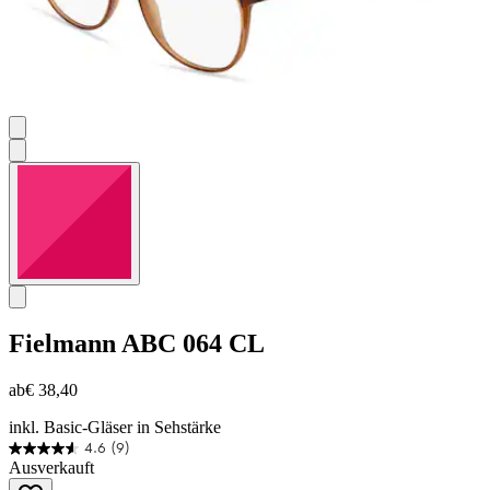
Fielmann
ABC 064 CL
ab
€ 38,40
inkl. Basic-Gläser in Sehstärke
4.6
(9)
4.6
Ausverkauft
von