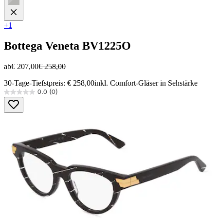
+1
Bottega Veneta
BV1225O
ab
€ 207,00
€ 258,00
30-Tage-Tiefstpreis: € 258,00
inkl. Comfort-Gläser in Sehstärke
0.0
(0)
0.0
von
5
Sternen.