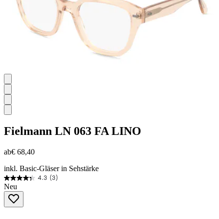
Fielmann
LN 063 FA LINO
ab
€ 68,40
inkl. Basic-Gläser in Sehstärke
4.3
(3)
4.3
Neu
von
5
Sternen.
3