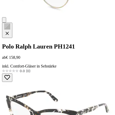
Polo Ralph Lauren
PH1241
ab
€ 158,90
inkl. Comfort-Gläser in Sehstärke
0.0
(0)
0.0
von
5
Sternen.