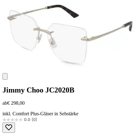
Jimmy Choo
JC2020B
ab
€ 298,00
inkl. Comfort Plus-Gläser in Sehstärke
0.0
(0)
0.0
von
5
Sternen.