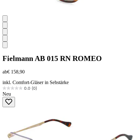
Fielmann
AB 015 RN ROMEO
ab
€ 158,90
inkl. Comfort-Gläser in Sehstärke
0.0
(0)
0.0
Neu
von
5
Sternen.