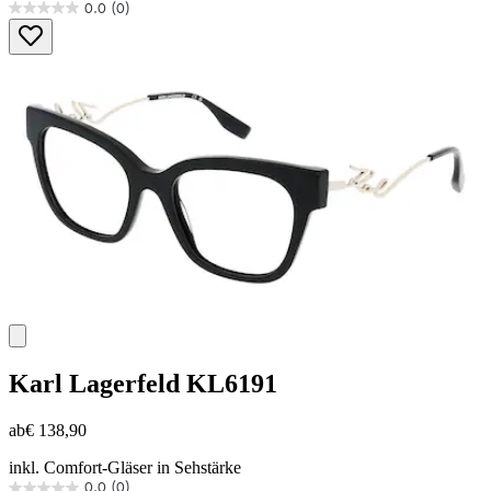
0.0
(0)
0.0
von
5
Sternen.
Karl Lagerfeld
KL6191
ab
€ 138,90
inkl. Comfort-Gläser in Sehstärke
0.0
(0)