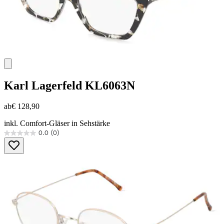
Karl Lagerfeld
KL6063N
ab
€ 128,90
inkl. Comfort-Gläser in Sehstärke
0.0
(0)
0.0
von
5
Sternen.