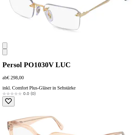
Persol
PO1030V LUC
ab
€ 298,00
inkl. Comfort Plus-Gläser in Sehstärke
0.0
(0)
0.0
von
5
Sternen.