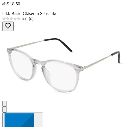
ab
€ 18,50
inkl. Basic-Gläser in Sehstärke
0.0
(0)
0.0
von
5
Sternen.