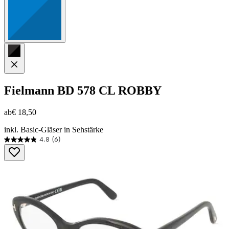
Fielmann
BD 578 CL ROBBY
ab
€ 18,50
inkl. Basic-Gläser in Sehstärke
4.8
(6)
4.8
von
5
Sternen.
6
Bewertungen