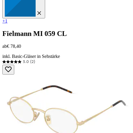
+1
Fielmann
MI 059 CL
ab
€ 78,40
inkl. Basic-Gläser in Sehstärke
5.0
(2)
5.0
von
5
Sternen.
2
Bewertungen