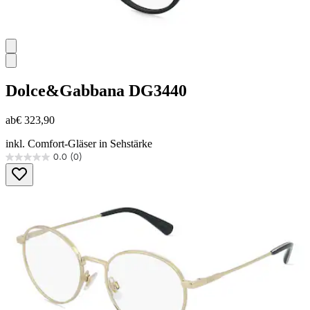
Dolce&Gabbana
DG3440
ab
€ 323,90
inkl. Comfort-Gläser in Sehstärke
0.0
(0)
0.0
von
5
Sternen.