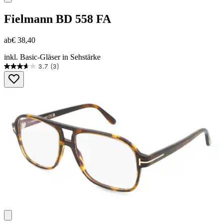
Fielmann
BD 558 FA
ab
€ 38,40
inkl. Basic-Gläser in Sehstärke
3.7
(3)
3.7
von
5
Sternen.
3
Bewertungen