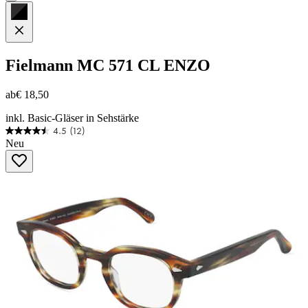
Fielmann
MC 571 CL ENZO
ab
€ 18,50
inkl. Basic-Gläser in Sehstärke
4.5
(12)
4.5
Neu
von
5
Sternen.
12
Bewertungen