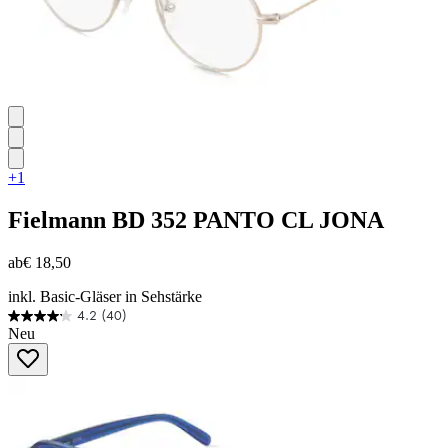
+1
Fielmann
BD 352 PANTO CL JONA
ab
€ 18,50
inkl. Basic-Gläser in Sehstärke
4.2
(40)
4.2
Neu
von
5
Sternen.
40
Bewertungen