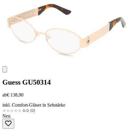
Guess
GU50314
ab
€ 138,90
inkl. Comfort-Gläser in Sehstärke
0.0
(0)
0.0
Neu
von
5
Sternen.