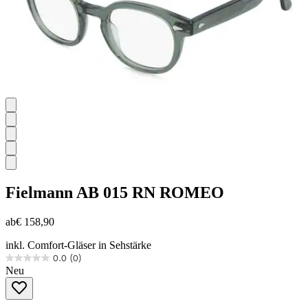
Fielmann
AB 015 RN ROMEO
ab
€ 158,90
inkl. Comfort-Gläser in Sehstärke
0.0
(0)
0.0
Neu
von
5
Sternen.