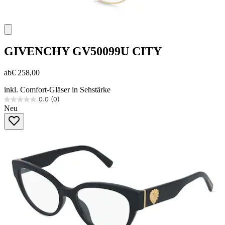
GIVENCHY
GV50099U CITY
ab
€ 258,00
inkl. Comfort-Gläser in Sehstärke
0.0
(0)
0.0
Neu
von
5
Sternen.