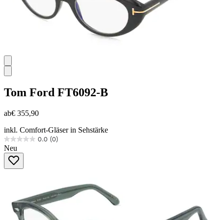
Tom Ford
FT6092-B
ab
€ 355,90
inkl. Comfort-Gläser in Sehstärke
0.0
(0)
0.0
Neu
von
5
Sternen.