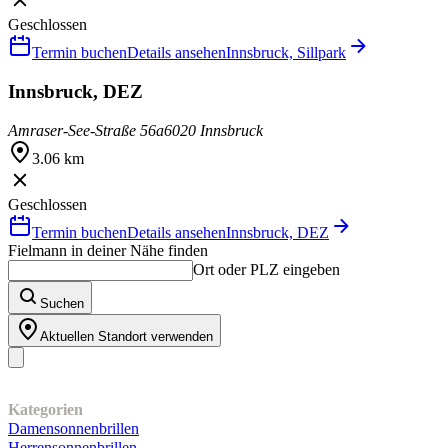
Geschlossen
Termin buchen
Details ansehen
Innsbruck, Sillpark
Innsbruck, DEZ
Amraser-See-Straße 56a
6020 Innsbruck
3.06 km
Geschlossen
Termin buchen
Details ansehen
Innsbruck, DEZ
Fielmann in deiner Nähe finden
Ort oder PLZ eingeben
Suchen
Aktuellen Standort verwenden
Unser Sortiment
Kategorien
Damensonnenbrillen
Herrensonnenbrillen