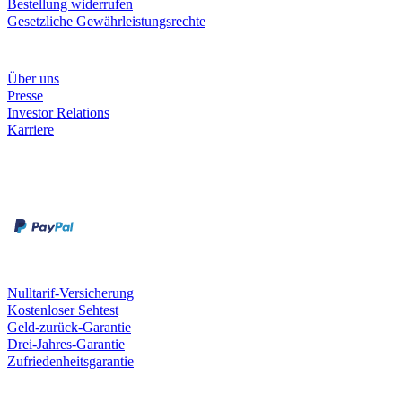
Bestellung widerrufen
Gesetzliche Gewährleistungsrechte
Unternehmen
Über uns
Presse
Investor Relations
Karriere
Zahlungsarten
Rechnung
Kreditkarte
Unsere Leistungen
Nulltarif-Versicherung
Kostenloser Sehtest
Geld-zurück-Garantie
Drei-Jahres-Garantie
Zufriedenheitsgarantie
Fielmann in deiner Nähe