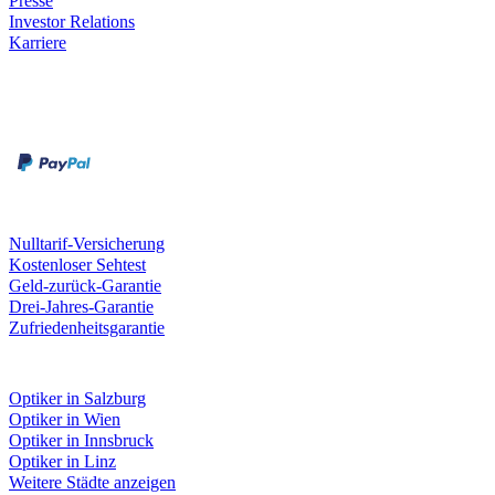
Presse
Investor Relations
Karriere
Zahlungsarten
Rechnung
Kreditkarte
Unsere Leistungen
Nulltarif-Versicherung
Kostenloser Sehtest
Geld-zurück-Garantie
Drei-Jahres-Garantie
Zufriedenheitsgarantie
Fielmann in deiner Nähe
Optiker in Salzburg
Optiker in Wien
Optiker in Innsbruck
Optiker in Linz
Weitere Städte anzeigen