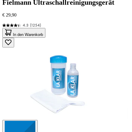
Fielmann
Ultraschallreinigungsgerät
€ 29,90
4.3
(1254)
4.3
von
In den Warenkorb
5
Sternen.
1254
Bewertungen