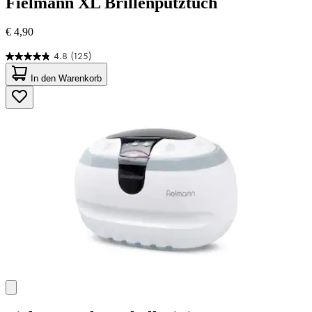
Fielmann
XL Brillenputztuch
€ 4,90
4.8
(125)
4.8
von
In den Warenkorb
5
Sternen.
125
Bewertungen