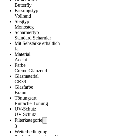
Butterfly
Fassungstyp
Vollrand
Stegtyp
Monosteg
Scharniertyp
Standard Scharnier
Mit Sehstärke erhältlich
Ja
Material
Acetat
Farbe
Creme Glänzend
Glasmaterial
CR39
Glasfarbe
Braun
Tönungsart
Einfache Tönung
UV-Schutz
UV Schutz
Filterkategorie
3
Wetterbedingung