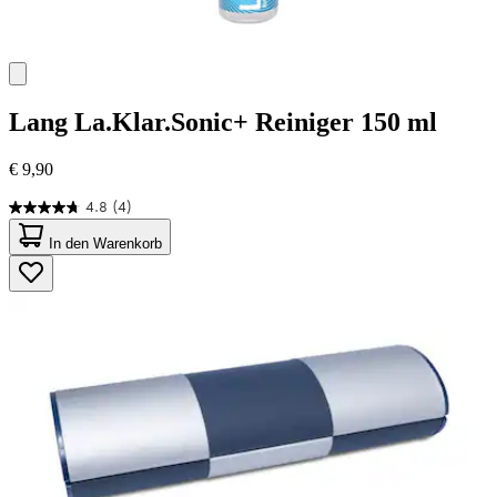
Lang
La.Klar.Sonic+ Reiniger 150 ml
€ 9,90
4.8
(4)
4.8
von
In den Warenkorb
5
Sternen.
4
Bewertungen