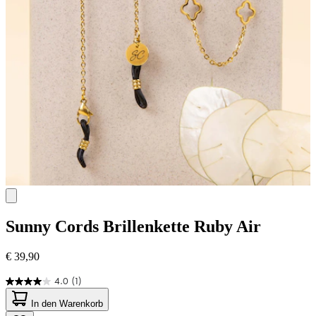
Sunny Cords
Brillenkette Ruby Air
€ 39,90
4.0
(1)
4.0
von
In den Warenkorb
5