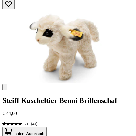
Sternen.
1255
Bewertungen
Steiff
Kuscheltier Benni Brillenschaf
€ 44,90
5.0
(41)
5.0
von
In den Warenkorb