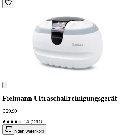
Sternen.
1
Bewertung
Fielmann
Ultraschallreinigungsgerät
€ 29,90
4.3
(1255)
4.3
von
In den Warenkorb
5