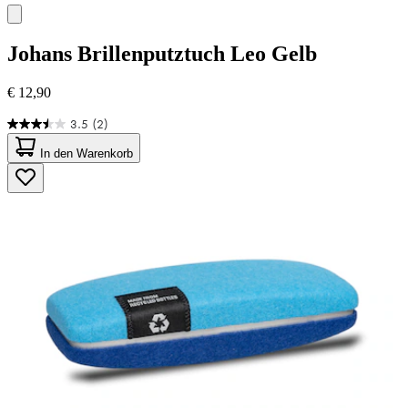
Johans
Brillenputztuch Leo Gelb
€ 12,90
3.5
(2)
3.5
von
In den Warenkorb
5
Sternen.
2
Bewertungen