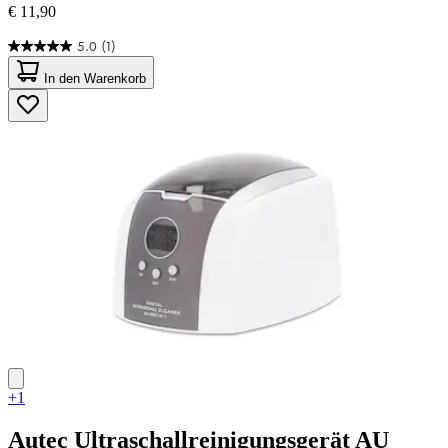
€ 11,90
5.0
(1)
5.0
von
In den Warenkorb
5
Sternen.
1
Bewertung
+1
Autec
Ultraschallreinigungsgerät AU