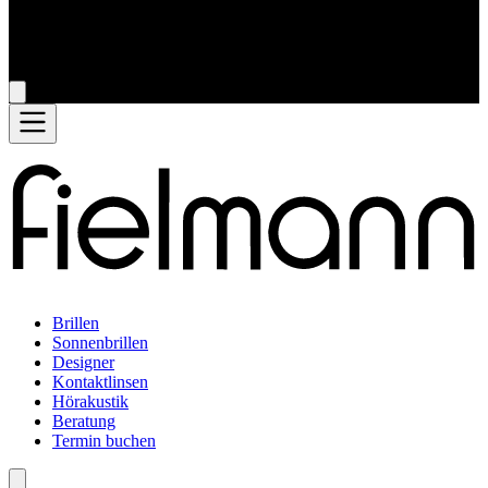
Brillen
Sonnenbrillen
Designer
Kontaktlinsen
Hörakustik
Beratung
Termin buchen