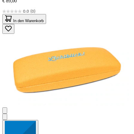
€ 89,00
0.0
(0)
0.0
von
In den Warenkorb
5
Sternen.