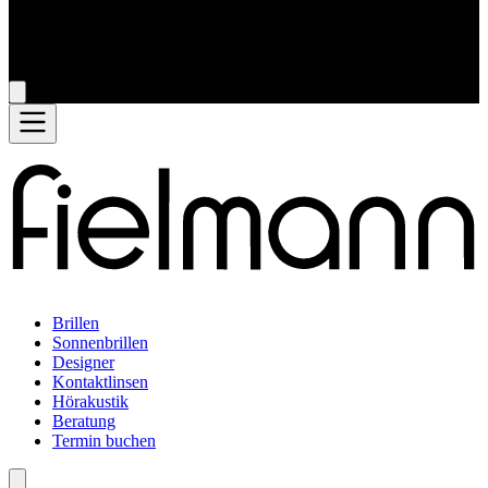
Brillen
Sonnenbrillen
Designer
Kontaktlinsen
Hörakustik
Beratung
Termin buchen