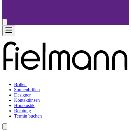
Brillen
Sonnenbrillen
Designer
Kontaktlinsen
Hörakustik
Beratung
Termin buchen