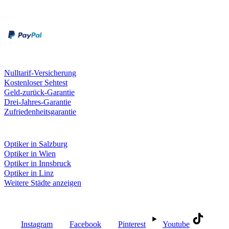
Rechnung
Kreditkarte
Unsere Leistungen
Nulltarif-Versicherung
Kostenloser Sehtest
Geld-zurück-Garantie
Drei-Jahres-Garantie
Zufriedenheitsgarantie
Fielmann in deiner Nähe
Optiker in Salzburg
Optiker in Wien
Optiker in Innsbruck
Optiker in Linz
Weitere Städte anzeigen
Social Media
Instagram
Facebook
Pinterest
Youtube