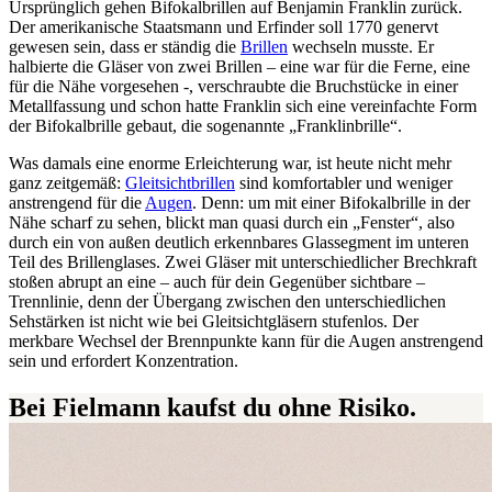
Ursprünglich gehen Bifokalbrillen auf Benjamin Franklin zurück.
Der amerikanische Staatsmann und Erfinder soll 1770 genervt
gewesen sein, dass er ständig die
Brillen
wechseln musste. Er
halbierte die Gläser von zwei Brillen – eine war für die Ferne, eine
für die Nähe vorgesehen -, verschraubte die Bruchstücke in einer
Metallfassung und schon hatte Franklin sich eine vereinfachte Form
der Bifokalbrille gebaut, die sogenannte „Franklinbrille“.
Was damals eine enorme Erleichterung war, ist heute nicht mehr
ganz zeitgemäß:
Gleitsichtbrillen
sind komfortabler und weniger
anstrengend für die
Augen
. Denn: um mit einer Bifokalbrille in der
Nähe scharf zu sehen, blickt man quasi durch ein „Fenster“, also
durch ein von außen deutlich erkennbares Glassegment im unteren
Teil des Brillenglases. Zwei Gläser mit unterschiedlicher Brechkraft
stoßen abrupt an eine – auch für dein Gegenüber sichtbare –
Trennlinie, denn der Übergang zwischen den unterschiedlichen
Sehstärken ist nicht wie bei Gleitsichtgläsern stufenlos. Der
merkbare Wechsel der Brennpunkte kann für die Augen anstrengend
sein und erfordert Konzentration.
Bei Fielmann kaufst du ohne Risiko.