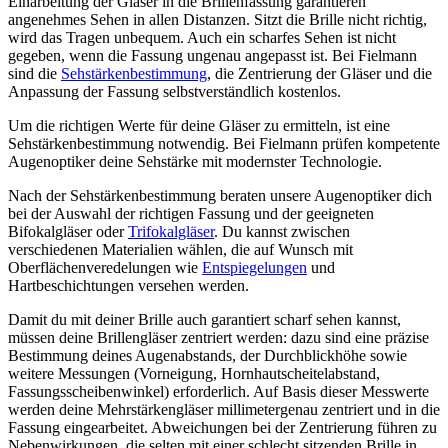
Einarbeitung der Gläser in die Brillenfassung garantieren
angenehmes Sehen in allen Distanzen. Sitzt die Brille nicht richtig,
wird das Tragen unbequem. Auch ein scharfes Sehen ist nicht
gegeben, wenn die Fassung ungenau angepasst ist. Bei Fielmann
sind die
Sehstärkenbestimmung
, die Zentrierung der Gläser und die
Anpassung der Fassung selbstverständlich kostenlos.
Um die richtigen Werte für deine Gläser zu ermitteln, ist eine
Sehstärkenbestimmung notwendig. Bei Fielmann prüfen kompetente
Augenoptiker deine Sehstärke mit modernster Technologie.
Nach der Sehstärkenbestimmung beraten unsere Augenoptiker dich
bei der Auswahl der richtigen Fassung und der geeigneten
Bifokalgläser oder
Trifokalgläser
. Du kannst zwischen
verschiedenen Materialien wählen, die auf Wunsch mit
Oberflächenveredelungen wie
Entspiegelungen
und
Hartbeschichtungen versehen werden.
Damit du mit deiner Brille auch garantiert scharf sehen kannst,
müssen deine Brillengläser zentriert werden: dazu sind eine präzise
Bestimmung deines Augenabstands, der Durchblickhöhe sowie
weitere Messungen (Vorneigung, Hornhautscheitelabstand,
Fassungsscheibenwinkel) erforderlich. Auf Basis dieser Messwerte
werden deine Mehrstärkengläser millimetergenau zentriert und in die
Fassung eingearbeitet. Abweichungen bei der Zentrierung führen zu
Nebenwirkungen, die selten mit einer schlecht sitzenden Brille in