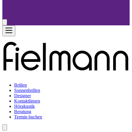
Brillen
Sonnenbrillen
Designer
Kontaktlinsen
Hörakustik
Beratung
Termin buchen