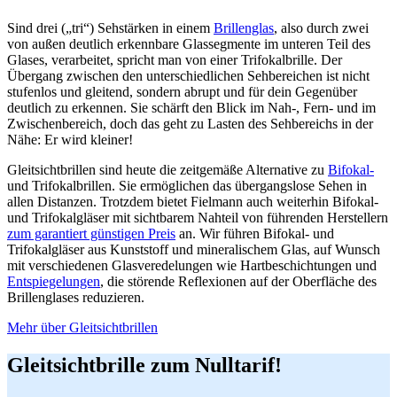
Sind drei („tri“) Sehstärken in einem
Brillenglas
, also durch zwei
von außen deutlich erkennbare Glassegmente im unteren Teil des
Glases, verarbeitet, spricht man von einer Trifokalbrille. Der
Übergang zwischen den unterschiedlichen Sehbereichen ist nicht
stufenlos und gleitend, sondern abrupt und für dein Gegenüber
deutlich zu erkennen. Sie schärft den Blick im Nah-, Fern- und im
Zwischenbereich, doch das geht zu Lasten des Sehbereichs in der
Nähe: Er wird kleiner!
Gleitsichtbrillen sind heute die zeitgemäße Alternative zu
Bifokal-
und Trifokalbrillen. Sie ermöglichen das übergangslose Sehen in
allen Distanzen. Trotzdem bietet Fielmann auch weiterhin Bifokal-
und Trifokalgläser mit sichtbarem Nahteil von führenden Herstellern
zum garantiert günstigen Preis
an. Wir führen Bifokal- und
Trifokalgläser aus Kunststoff und mineralischem Glas, auf Wunsch
mit verschiedenen Glasveredelungen wie Hartbeschichtungen und
Entspiegelungen
, die störende Reflexionen auf der Oberfläche des
Brillenglases reduzieren.
Mehr über Gleitsichtbrillen
Gleitsichtbrille zum Nulltarif!