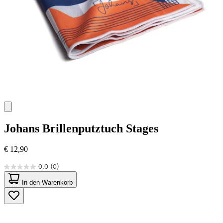
Johans
Brillenputztuch Stages
€ 12,90
0.0
(0)
0.0
von
In den Warenkorb
5
Sternen.