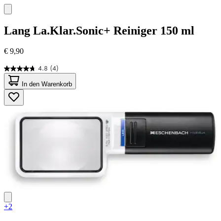
Lang
La.Klar.Sonic+ Reiniger 150 ml
€ 9,90
4.8
(4)
4.8
von
In den Warenkorb
5
Sternen.
4
Bewertungen
+2