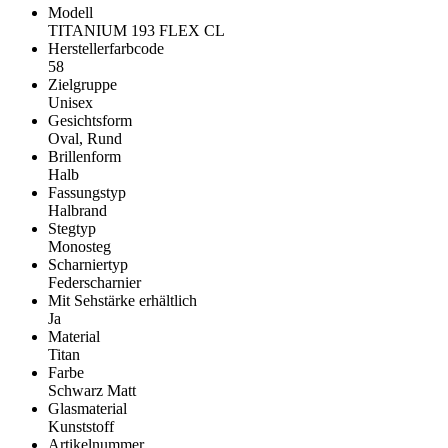
Modell
TITANIUM 193 FLEX CL
Herstellerfarbcode
58
Zielgruppe
Unisex
Gesichtsform
Oval, Rund
Brillenform
Halb
Fassungstyp
Halbrand
Stegtyp
Monosteg
Scharniertyp
Federscharnier
Mit Sehstärke erhältlich
Ja
Material
Titan
Farbe
Schwarz Matt
Glasmaterial
Kunststoff
Artikelnummer