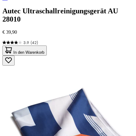
Autec
Ultraschallreinigungsgerät AU
28010
€ 39,90
3.9
(42)
3.9
von
In den Warenkorb
5
Sternen.
42
Bewertungen