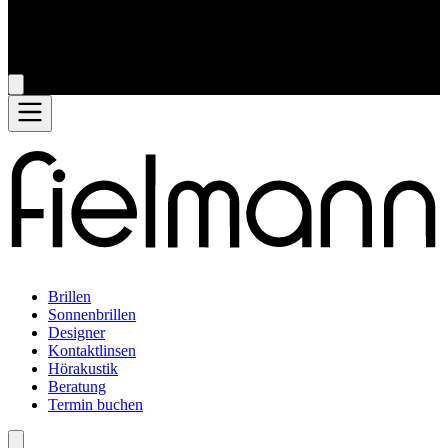
Brillen
Sonnenbrillen
Designer
Kontaktlinsen
Hörakustik
Beratung
Termin buchen