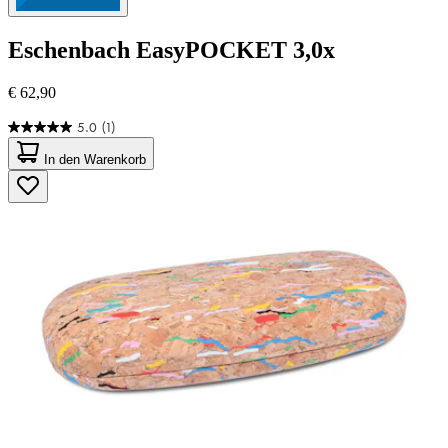
Eschenbach
EasyPOCKET 3,0x
€ 62,90
5.0
(1)
5.0
von
In den Warenkorb
5
Sternen.
1
Bewertung