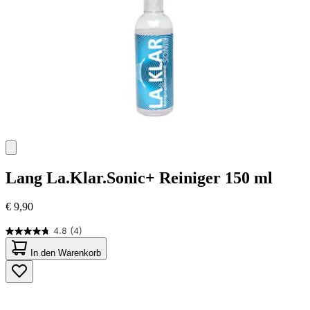
Lang
La.Klar.Sonic+ Reiniger 150 ml
€ 9,90
4.8
(4)
4.8
von
In den Warenkorb
5
Sternen.
4
Bewertungen