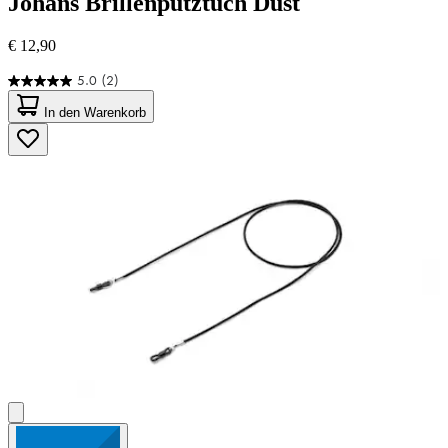
Johans
Brillenputztuch Dust
€ 12,90
5.0
(2)
5.0
von
In den Warenkorb
5
Sternen.
2
Bewertungen