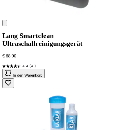
Lang
Smartclean
Ultraschallreinigungsgerät
€ 68,90
4.4
(41)
4.4
von
In den Warenkorb
5
Sternen.
41
Bewertungen