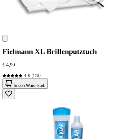
Fielmann
XL Brillenputztuch
€ 4,90
4.8
(125)
4.8
von
In den Warenkorb
5
Sternen.
125
Bewertungen