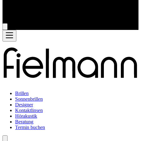
Brillen
Sonnenbrillen
Designer
Kontaktlinsen
Hörakustik
Beratung
Termin buchen