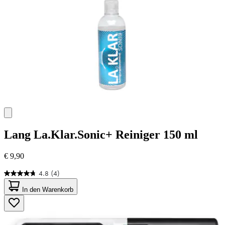
Lang
La.Klar.Sonic+ Reiniger 150 ml
€ 9,90
4.8
(4)
4.8
von
In den Warenkorb
5
Sternen.
4
Bewertungen