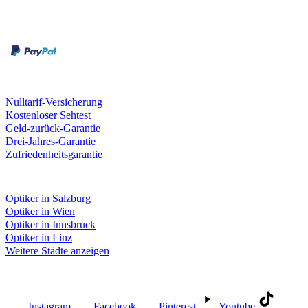
Zahlungsarten
Rechnung
Kreditkarte
Unsere Leistungen
Nulltarif-Versicherung
Kostenloser Sehtest
Geld-zurück-Garantie
Drei-Jahres-Garantie
Zufriedenheitsgarantie
Fielmann in deiner Nähe
Optiker in Salzburg
Optiker in Wien
Optiker in Innsbruck
Optiker in Linz
Weitere Städte anzeigen
Social Media
Instagram
Facebook
Pinterest
Youtube