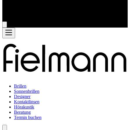
Brillen
Sonnenbrillen
Designer
Kontaktlinsen
Hörakustik
Beratung
Termin buchen