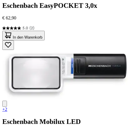
Eschenbach
EasyPOCKET 3,0x
€ 62,90
5.0
(2)
5.0
von
In den Warenkorb
5
Sternen.
2
Bewertungen
+2
Eschenbach
Mobilux LED