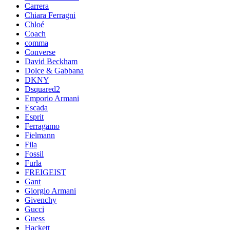
Carrera
Chiara Ferragni
Chloé
Coach
comma
Converse
David Beckham
Dolce & Gabbana
DKNY
Dsquared2
Emporio Armani
Escada
Esprit
Ferragamo
Fielmann
Fila
Fossil
Furla
FREIGEIST
Gant
Giorgio Armani
Givenchy
Gucci
Guess
Hackett