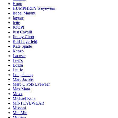
Hugo
HUMPHREY'S eyewear
Isabel Marant
Jaguar
Jette
JOOP!
Just Cavalli
Jimmy Choo
Karl Lagerfeld
Kate Spade
Kenzo
Lacoste
Levi's
Lozza
Liu Jo
Longchamp
Marc Jacobs
Marc O'Polo Eyewear
Max Mara
Mexx
Michael Kors
MINI EYEWEAR
Missoni
Miu Miu
Morgan