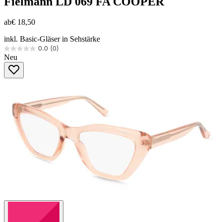
Fielmann
LD 069 FA COOPER
ab
€ 18,50
inkl. Basic-Gläser in Sehstärke
0.0
(0)
0.0
Neu
von
5
Sternen.