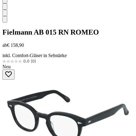
Fielmann
AB 015 RN ROMEO
ab
€ 158,90
inkl. Comfort-Gläser in Sehstärke
0.0
(0)
0.0
Neu
von
5
Sternen.