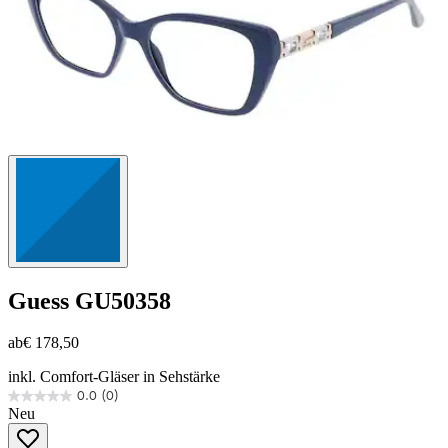
Guess
GU50358
ab
€ 178,50
inkl. Comfort-Gläser in Sehstärke
0.0
(0)
0.0
Neu
von
5