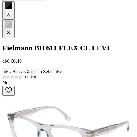
Fielmann
BD 611 FLEX CL LEVI
ab
€ 68,40
inkl. Basic-Gläser in Sehstärke
0.0
(0)
0.0
Neu
von
5
Sternen.