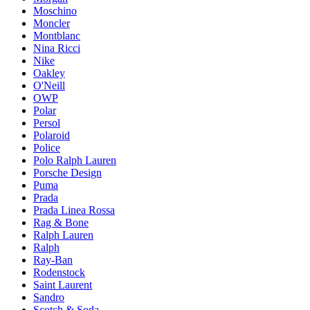
Moschino
Moncler
Montblanc
Nina Ricci
Nike
Oakley
O'Neill
OWP
Polar
Persol
Polaroid
Police
Polo Ralph Lauren
Porsche Design
Puma
Prada
Prada Linea Rossa
Rag & Bone
Ralph Lauren
Ralph
Ray-Ban
Rodenstock
Saint Laurent
Sandro
Scotch & Soda