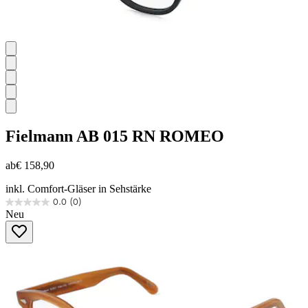
Fielmann
AB 015 RN ROMEO
ab
€ 158,90
inkl. Comfort-Gläser in Sehstärke
0.0
(0)
0.0
Neu
von
5
Sternen.