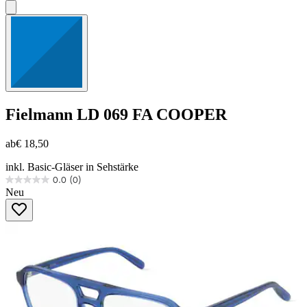
Fielmann
LD 069 FA COOPER
ab
€ 18,50
inkl. Basic-Gläser in Sehstärke
0.0
(0)
0.0
Neu
von
5
Sternen.