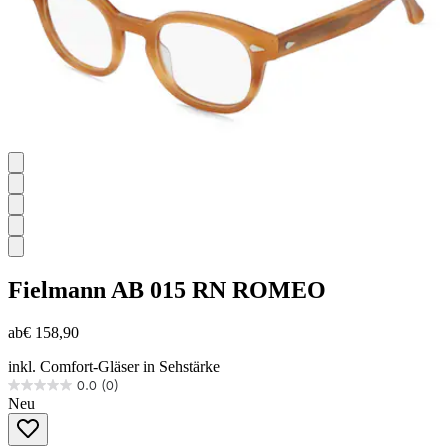
Fielmann
AB 015 RN ROMEO
ab
€ 158,90
inkl. Comfort-Gläser in Sehstärke
0.0
(0)
0.0
Neu
von
5
Sternen.