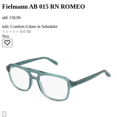
Fielmann
AB 015 RN ROMEO
ab
€ 158,90
inkl. Comfort-Gläser in Sehstärke
0.0
(0)
0.0
Neu
von
5
Sternen.