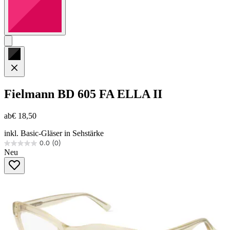
Fielmann
BD 605 FA ELLA II
ab
€ 18,50
inkl. Basic-Gläser in Sehstärke
0.0
(0)
0.0
Neu
von
5
Sternen.