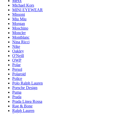
Mexx
Michael Kors
MINI EYEWEAR
Missoni
Miu Miu
Morgan
Moschino
Moncler
Montblanc
Nina Ricci
Nike
Oakley
O'Neill
OWP
Polar
Persol
Polaroid
Police
Polo Ralph Lauren
Porsche Design
Puma
Prada
Prada Linea Rossa
Rag & Bone
Ralph Lauren