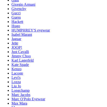
Gant
Giorgio Armani
Givenchy
Gucci
Guess
Hackett
Hugo
HUMPHREY'S eyewear
Isabel Marant
Jaguar
Jette
JOOP!
Just Cavalli
Jimmy Choo
Karl Lagerfeld
Kate Spade
Kenzo
Lacoste
Levi's
Lozza
Liu Jo
Longchamp
Marc Jacobs
Marc O'Polo Eyewear
Max Mara