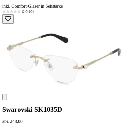
inkl. Comfort-Gläser in Sehstärke
0.0
(0)
0.0
von
5
Sternen.
Swarovski
SK1035D
ab
€ 248,00