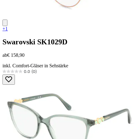
+1
Swarovski
SK1029D
ab
€ 158,90
inkl. Comfort-Gläser in Sehstärke
0.0
(0)
0.0
von
5
Sternen.