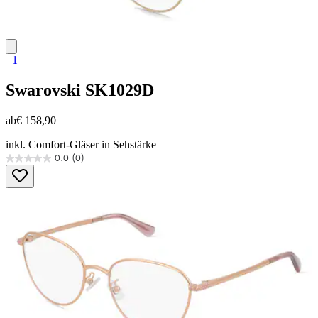
+1
Swarovski
SK1029D
ab
€ 158,90
inkl. Comfort-Gläser in Sehstärke
0.0
(0)
0.0
von
5
Sternen.