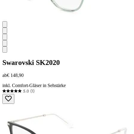
Swarovski
SK2020
ab
€ 148,90
inkl. Comfort-Gläser in Sehstärke
5.0
(1)
5.0
von
5
Sternen.
1
Bewertung