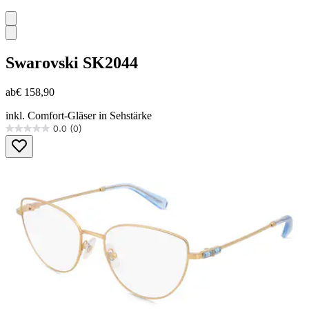
Swarovski
SK2044
ab
€ 158,90
inkl. Comfort-Gläser in Sehstärke
0.0
(0)
0.0
von
5
Sternen.