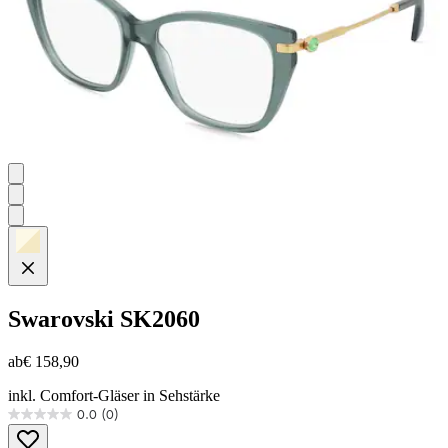
Swarovski
SK2060
ab
€ 158,90
inkl. Comfort-Gläser in Sehstärke
0.0
(0)
0.0
von