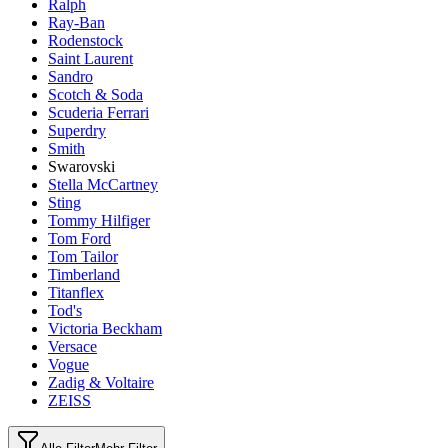
Ralph
Ray-Ban
Rodenstock
Saint Laurent
Sandro
Scotch & Soda
Scuderia Ferrari
Superdry
Smith
Swarovski
Stella McCartney
Sting
Tommy Hilfiger
Tom Ford
Tom Tailor
Timberland
Titanflex
Tod's
Victoria Beckham
Versace
Vogue
Zadig & Voltaire
ZEISS