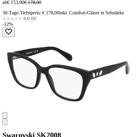
ab
€ 153,90
€ 178,00
30-Tage-Tiefstpreis: € 178,00
inkl. Comfort-Gläser in Sehstärke
0.0
(0)
0.0
-12%
von
5
Sternen.
Swarovski
SK2008