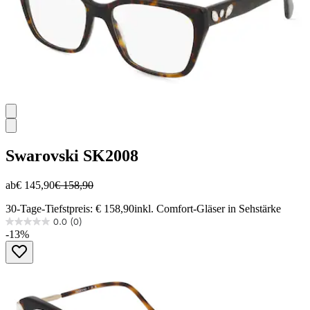
Swarovski
SK2008
ab
€ 145,90
€ 158,90
30-Tage-Tiefstpreis: € 158,90
inkl. Comfort-Gläser in Sehstärke
0.0
(0)
0.0
-13%
von
5
Sternen.