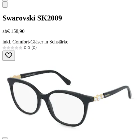
Swarovski
SK2009
ab
€ 158,90
inkl. Comfort-Gläser in Sehstärke
0.0
(0)
0.0
von
5
Sternen.