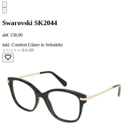
Swarovski
SK2044
ab
€ 158,90
inkl. Comfort-Gläser in Sehstärke
0.0
(0)
0.0
von
5
Sternen.