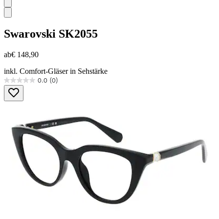
Swarovski
SK2055
ab
€ 148,90
inkl. Comfort-Gläser in Sehstärke
0.0
(0)
0.0
von
5
Sternen.