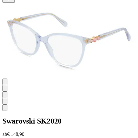
5
Sternen.
Swarovski
SK2020
ab
€ 148,90