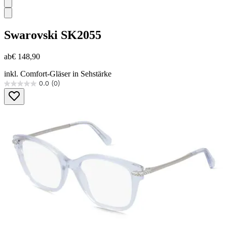
Swarovski
SK2055
ab
€ 148,90
inkl. Comfort-Gläser in Sehstärke
0.0
(0)
0.0
von
5
Sternen.