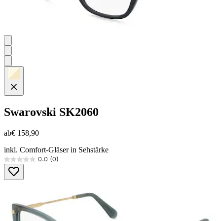
Swarovski
SK2060
ab
€ 158,90
inkl. Comfort-Gläser in Sehstärke
0.0
(0)
0.0
von
5
Sternen.