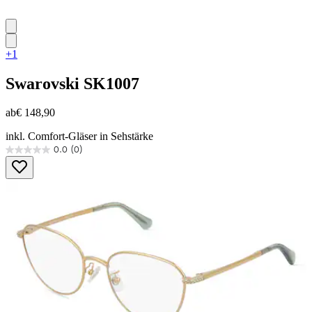
+1
Swarovski
SK1007
ab
€ 148,90
inkl. Comfort-Gläser in Sehstärke
0.0
(0)
0.0
von
5
Sternen.