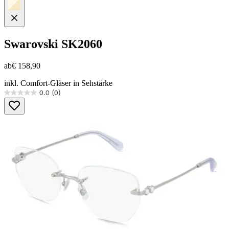
Swarovski
SK2060
ab
€ 158,90
inkl. Comfort-Gläser in Sehstärke
0.0
(0)
0.0
von
5
Sternen.