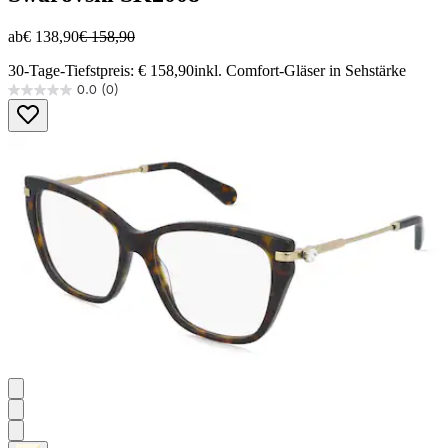
ab
€ 138,90
€ 158,90
30-Tage-Tiefstpreis: € 158,90
inkl. Comfort-Gläser in Sehstärke
0.0
(0)
0.0
von
5
Sternen.