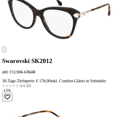
Swarovski
SK2012
ab
€ 153,90
€ 178,00
30-Tage-Tiefstpreis: € 178,00
inkl. Comfort-Gläser in Sehstärke
0.0
(0)
0.0
-13%
von
5
Sternen.