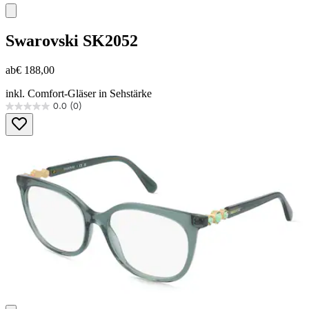
Swarovski
SK2052
ab
€ 188,00
inkl. Comfort-Gläser in Sehstärke
0.0
(0)
0.0
von
5
Sternen.