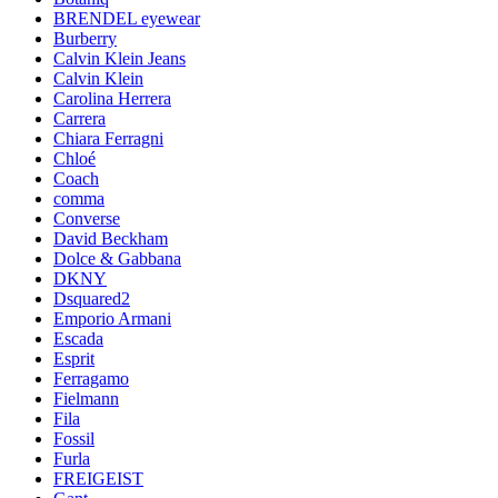
BRENDEL eyewear
Burberry
Calvin Klein Jeans
Calvin Klein
Carolina Herrera
Carrera
Chiara Ferragni
Chloé
Coach
comma
Converse
David Beckham
Dolce & Gabbana
DKNY
Dsquared2
Emporio Armani
Escada
Esprit
Ferragamo
Fielmann
Fila
Fossil
Furla
FREIGEIST