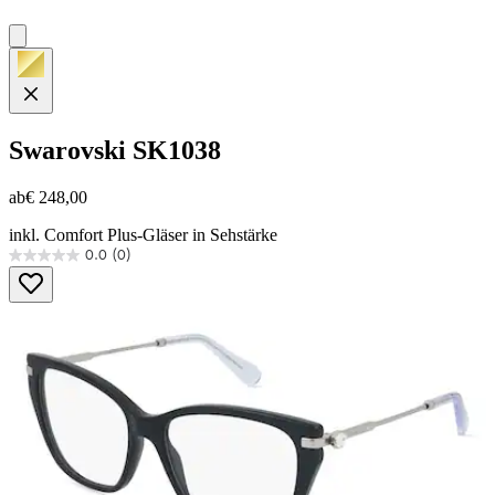
Swarovski
SK1038
ab
€ 248,00
inkl. Comfort Plus-Gläser in Sehstärke
0.0
(0)
0.0
von
5
Sternen.