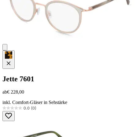
Jette
7601
ab
€ 228,00
inkl. Comfort-Gläser in Sehstärke
0.0
(0)
0.0
von
5
Sternen.