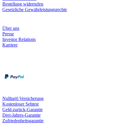
Bestellung widerrufen
Gesetzliche Gewährleistungsrechte
Unternehmen
Über uns
Presse
Investor Relations
Karriere
Zahlungsarten
Rechnung
Kreditkarte
Unsere Leistungen
Nulltarif-Versicherung
Kostenloser Sehtest
Geld-zurück-Garantie
Drei-Jahres-Garantie
Zufriedenheitsgarantie