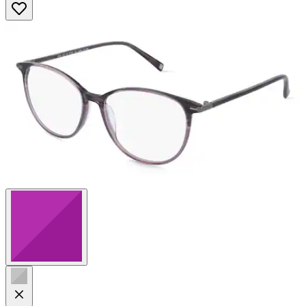
von
5
Sternen.