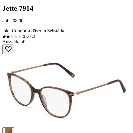
Jette
7914
ab
€ 208,00
inkl. Comfort-Gläser in Sehstärke
2.0
(2)
2.0
Ausverkauft
von
5
Sternen.
2
Bewertungen