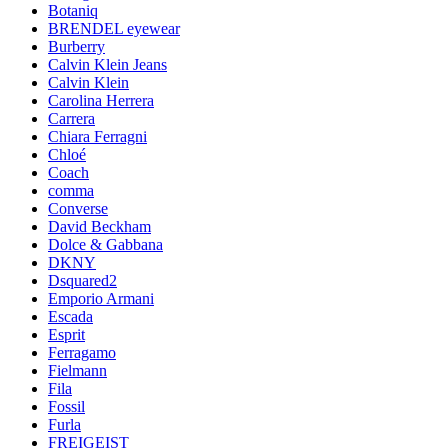
Botaniq
BRENDEL eyewear
Burberry
Calvin Klein Jeans
Calvin Klein
Carolina Herrera
Carrera
Chiara Ferragni
Chloé
Coach
comma
Converse
David Beckham
Dolce & Gabbana
DKNY
Dsquared2
Emporio Armani
Escada
Esprit
Ferragamo
Fielmann
Fila
Fossil
Furla
FREIGEIST