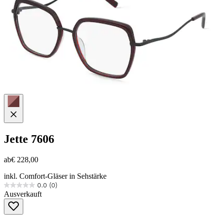
Jette
7606
ab
€ 228,00
inkl. Comfort-Gläser in Sehstärke
0.0
(0)
0.0
Ausverkauft
von
5
Sternen.