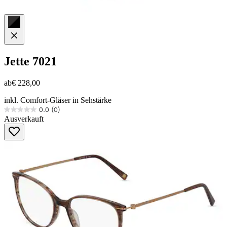
Jette
7021
ab
€ 228,00
inkl. Comfort-Gläser in Sehstärke
0.0
(0)
0.0
Ausverkauft
von
5
Sternen.