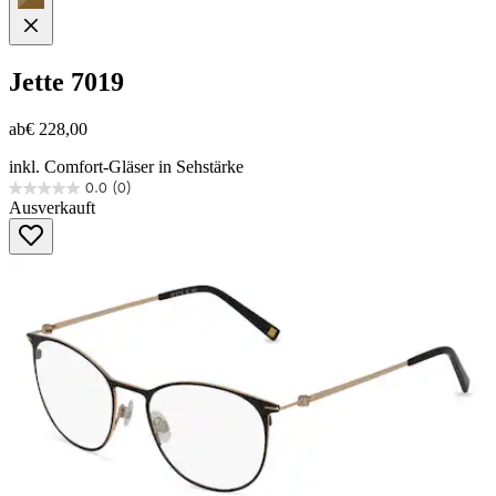
Jette
7019
ab
€ 228,00
inkl. Comfort-Gläser in Sehstärke
0.0
(0)
0.0
Ausverkauft
von
5
Sternen.