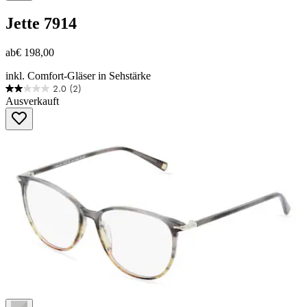
Jette
7914
ab
€ 198,00
inkl. Comfort-Gläser in Sehstärke
2.0
(2)
2.0
Ausverkauft
von
5
Sternen.
2
Bewertungen