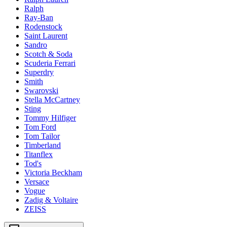
Ralph
Ray-Ban
Rodenstock
Saint Laurent
Sandro
Scotch & Soda
Scuderia Ferrari
Superdry
Smith
Swarovski
Stella McCartney
Sting
Tommy Hilfiger
Tom Ford
Tom Tailor
Timberland
Titanflex
Tod's
Victoria Beckham
Versace
Vogue
Zadig & Voltaire
ZEISS