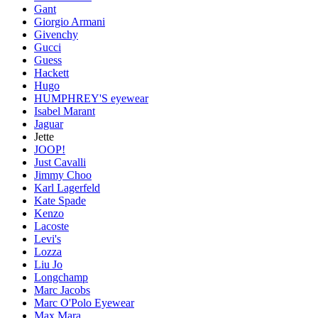
Gant
Giorgio Armani
Givenchy
Gucci
Guess
Hackett
Hugo
HUMPHREY'S eyewear
Isabel Marant
Jaguar
Jette
JOOP!
Just Cavalli
Jimmy Choo
Karl Lagerfeld
Kate Spade
Kenzo
Lacoste
Levi's
Lozza
Liu Jo
Longchamp
Marc Jacobs
Marc O'Polo Eyewear
Max Mara