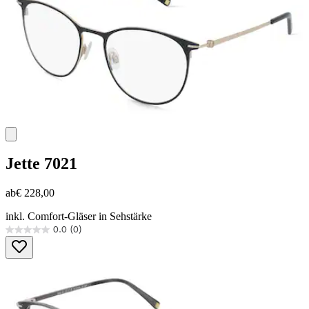
Jette
7021
ab
€ 228,00
inkl. Comfort-Gläser in Sehstärke
0.0
(0)
0.0
von
5
Sternen.