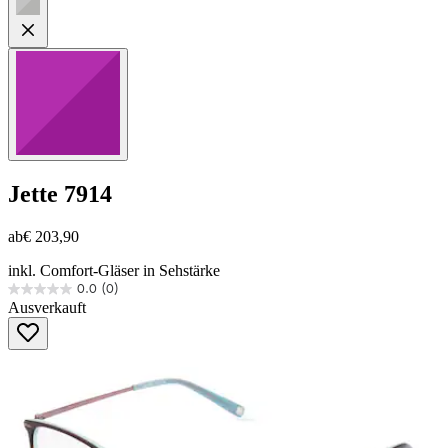
Jette
7914
ab
€ 203,90
inkl. Comfort-Gläser in Sehstärke
0.0
(0)
0.0
Ausverkauft
von
5
Sternen.