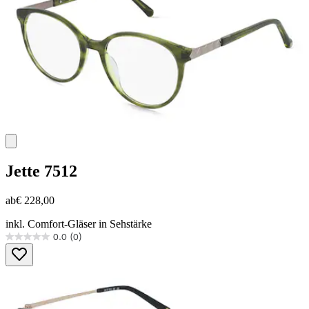
Jette
7512
ab
€ 228,00
inkl. Comfort-Gläser in Sehstärke
0.0
(0)
0.0
von
5
Sternen.