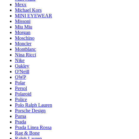
Mexx
Michael Kors
MINI EYEWEAR
Missoni
Miu Miu
Morgan
Moschino
Moncler
Montblanc
Nina Ricci
Nike
Oakley
O'Neill
OWP
Polar
Persol
Polaroid
Police
Polo Ralph Lauren
Porsche Design
Puma
Prada
Prada Linea Rossa
Rag & Bone
Ralph Lauren