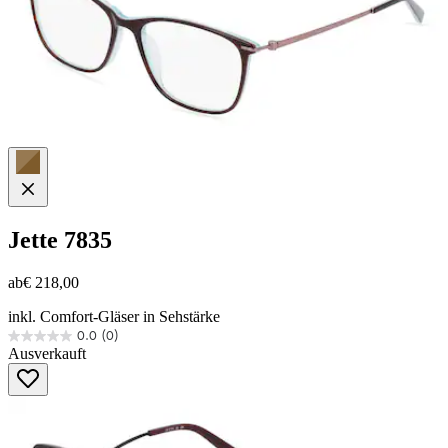
Jette
7835
ab
€ 218,00
inkl. Comfort-Gläser in Sehstärke
0.0
(0)
0.0
Ausverkauft
von
5
Sternen.