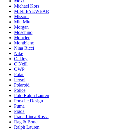
Mexx
Michael Kors
MINI EYEWEAR
Missoni
Miu Miu
Morgan
Moschino
Moncler
Montblanc
Nina Ricci
Nike
Oakley
O'Neill
OWP
Polar
Persol
Polaroid
Police
Polo Ralph Lauren
Porsche Design
Puma
Prada
Prada Linea Rossa
Rag & Bone
Ralph Lauren