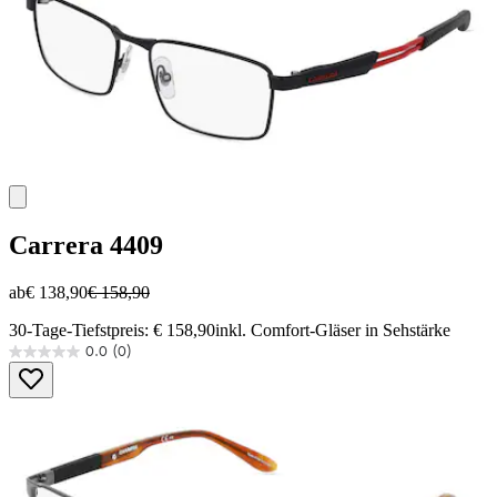
Carrera
4409
ab
€ 138,90
€ 158,90
30-Tage-Tiefstpreis: € 158,90
inkl. Comfort-Gläser in Sehstärke
0.0
(0)
0.0
von
5
Sternen.