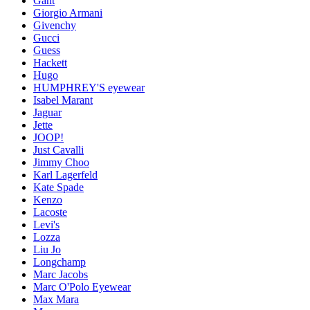
Gant
Giorgio Armani
Givenchy
Gucci
Guess
Hackett
Hugo
HUMPHREY'S eyewear
Isabel Marant
Jaguar
Jette
JOOP!
Just Cavalli
Jimmy Choo
Karl Lagerfeld
Kate Spade
Kenzo
Lacoste
Levi's
Lozza
Liu Jo
Longchamp
Marc Jacobs
Marc O'Polo Eyewear
Max Mara