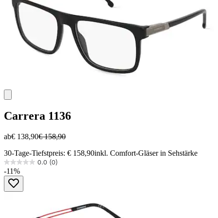
Carrera
1136
ab
€ 138,90
€ 158,90
30-Tage-Tiefstpreis: € 158,90
inkl. Comfort-Gläser in Sehstärke
0.0
(0)
0.0
-11%
von
5
Sternen.