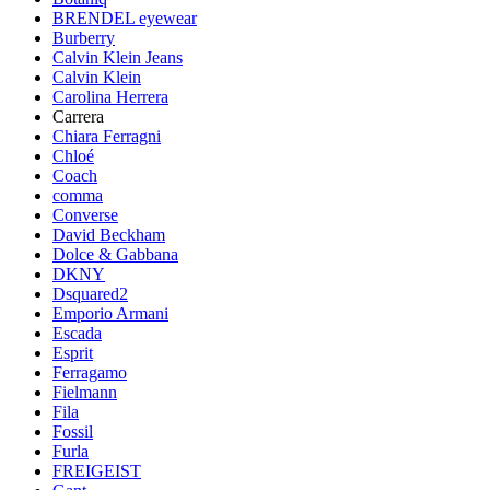
BRENDEL eyewear
Burberry
Calvin Klein Jeans
Calvin Klein
Carolina Herrera
Carrera
Chiara Ferragni
Chloé
Coach
comma
Converse
David Beckham
Dolce & Gabbana
DKNY
Dsquared2
Emporio Armani
Escada
Esprit
Ferragamo
Fielmann
Fila
Fossil
Furla
FREIGEIST