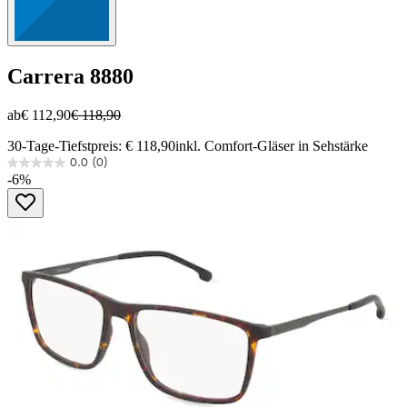
Carrera
8880
ab
€ 112,90
€ 118,90
30-Tage-Tiefstpreis: € 118,90
inkl. Comfort-Gläser in Sehstärke
0.0
(0)
0.0
-6%
von
5
Sternen.