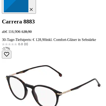
Carrera
8883
ab
€ 116,90
€ 128,90
30-Tage-Tiefstpreis: € 128,90
inkl. Comfort-Gläser in Sehstärke
0.0
(0)
0.0
-17%
von
5
Sternen.