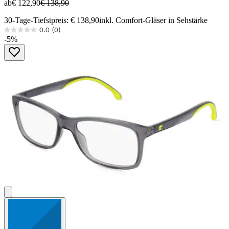
ab
€ 122,90
€ 138,90
30-Tage-Tiefstpreis: € 138,90
inkl. Comfort-Gläser in Sehstärke
0.0
(0)
0.0
-5%
von
5
Sternen.