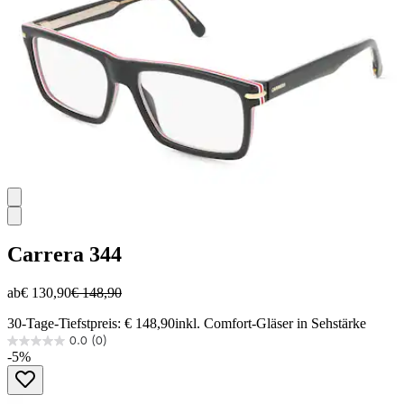
Carrera
344
ab
€ 130,90
€ 148,90
30-Tage-Tiefstpreis: € 148,90
inkl. Comfort-Gläser in Sehstärke
0.0
(0)
0.0
-5%
von
5
Sternen.