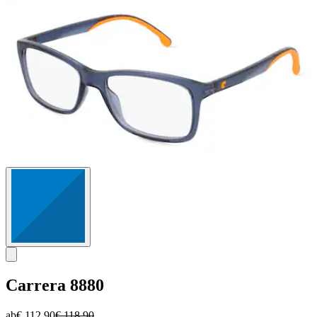
Carrera
8880
ab
€ 112,90
€ 118,90