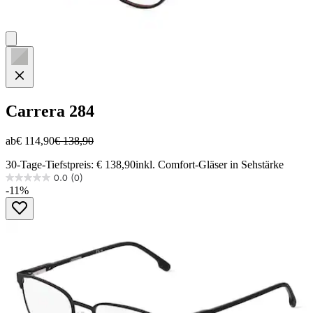
Carrera
284
ab
€ 114,90
€ 138,90
30-Tage-Tiefstpreis: € 138,90
inkl. Comfort-Gläser in Sehstärke
0.0
(0)
0.0
-11%
von
5
Sternen.