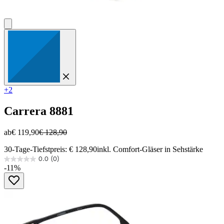
+2
Carrera
8881
ab
€ 119,90
€ 128,90
30-Tage-Tiefstpreis: € 128,90
inkl. Comfort-Gläser in Sehstärke
0.0
(0)
0.0
-11%
von
5
Sternen.