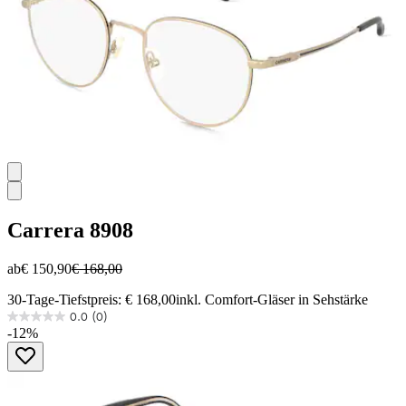
Carrera
8908
ab
€ 150,90
€ 168,00
30-Tage-Tiefstpreis: € 168,00
inkl. Comfort-Gläser in Sehstärke
0.0
(0)
0.0
-12%
von
5
Sternen.