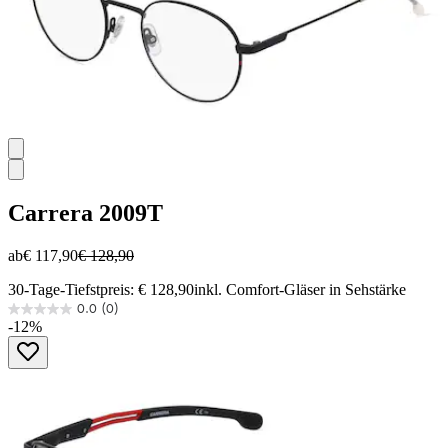
Carrera
2009T
ab
€ 117,90
€ 128,90
30-Tage-Tiefstpreis: € 128,90
inkl. Comfort-Gläser in Sehstärke
0.0
(0)
0.0
-12%
von
5
Sternen.