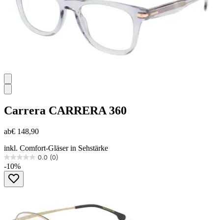
Carrera
CARRERA 360
ab
€ 148,90
inkl. Comfort-Gläser in Sehstärke
0.0
(0)
0.0
-10%
von
5
Sternen.