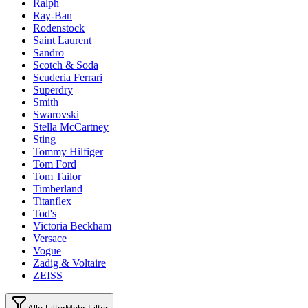
Ralph
Ray-Ban
Rodenstock
Saint Laurent
Sandro
Scotch & Soda
Scuderia Ferrari
Superdry
Smith
Swarovski
Stella McCartney
Sting
Tommy Hilfiger
Tom Ford
Tom Tailor
Timberland
Titanflex
Tod's
Victoria Beckham
Versace
Vogue
Zadig & Voltaire
ZEISS