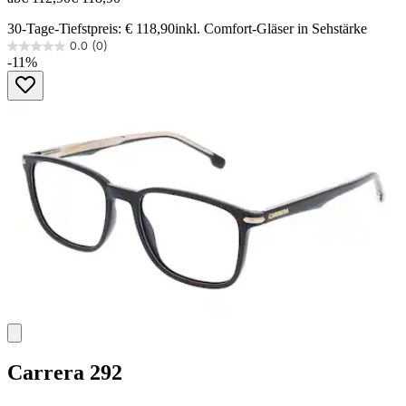
30-Tage-Tiefstpreis: € 118,90
inkl. Comfort-Gläser in Sehstärke
0.0
(0)
0.0
-11%
von
5
Sternen.
Carrera
292