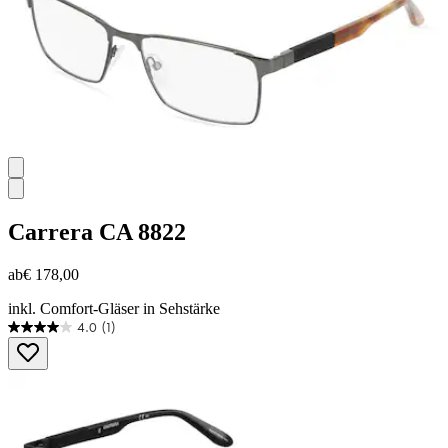
Carrera
CA 8822
ab
€ 178,00
inkl. Comfort-Gläser in Sehstärke
4.0
(1)
4.0
von
5
Sternen.
1
Bewertung