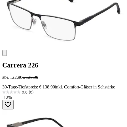
Carrera
226
ab
€ 122,90
€ 138,90
30-Tage-Tiefstpreis: € 138,90
inkl. Comfort-Gläser in Sehstärke
0.0
(0)
0.0
-12%
von
5
Sternen.