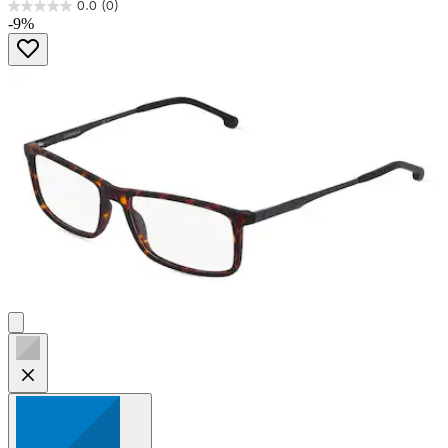
0.0
(0)
0.0
-9%
von
5
Sternen.