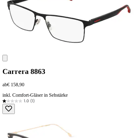
Carrera
8863
ab
€ 158,90
inkl. Comfort-Gläser in Sehstärke
1.0
(1)
1.0
von
5
Sternen.
1
Bewertung