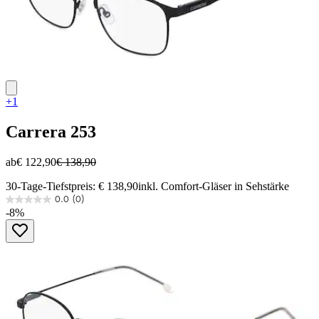
+1
Carrera
253
ab
€ 122,90
€ 138,90
30-Tage-Tiefstpreis: € 138,90
inkl. Comfort-Gläser in Sehstärke
0.0
(0)
0.0
-8%
von
5
Sternen.