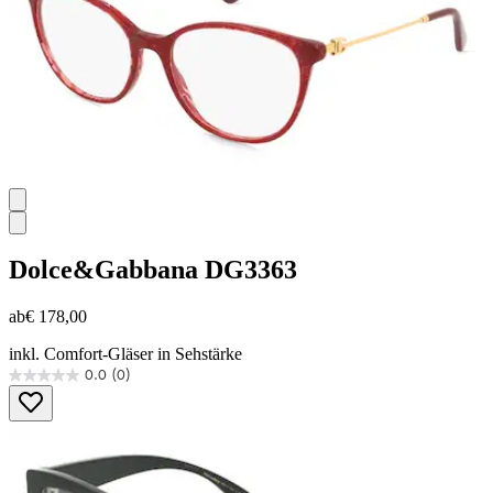
Dolce&Gabbana
DG3363
ab
€ 178,00
inkl. Comfort-Gläser in Sehstärke
0.0
(0)
0.0
von
5
Sternen.