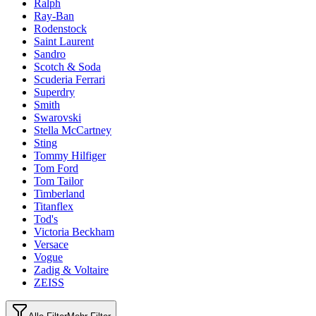
Ralph
Ray-Ban
Rodenstock
Saint Laurent
Sandro
Scotch & Soda
Scuderia Ferrari
Superdry
Smith
Swarovski
Stella McCartney
Sting
Tommy Hilfiger
Tom Ford
Tom Tailor
Timberland
Titanflex
Tod's
Victoria Beckham
Versace
Vogue
Zadig & Voltaire
ZEISS