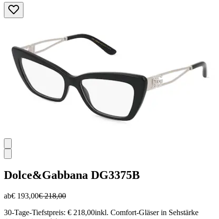
von
5
Sternen.
Dolce&Gabbana
DG3375B
ab
€ 193,00
€ 218,00
30-Tage-Tiefstpreis: € 218,00
inkl. Comfort-Gläser in Sehstärke