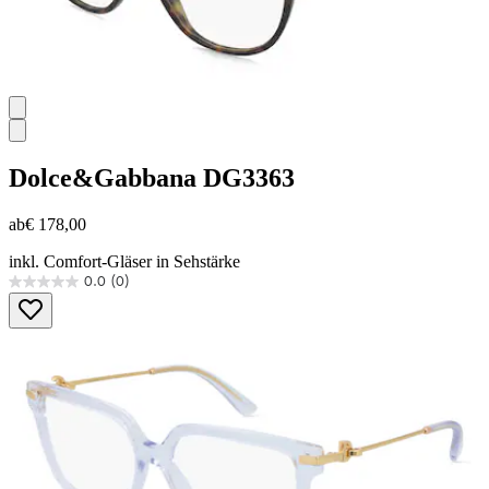
Dolce&Gabbana
DG3363
ab
€ 178,00
inkl. Comfort-Gläser in Sehstärke
0.0
(0)
0.0
von
5
Sternen.