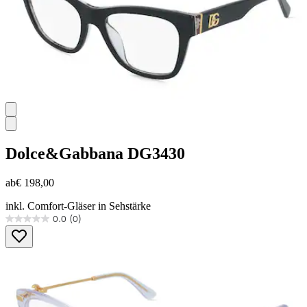
Dolce&Gabbana
DG3430
ab
€ 198,00
inkl. Comfort-Gläser in Sehstärke
0.0
(0)
0.0
von
5
Sternen.