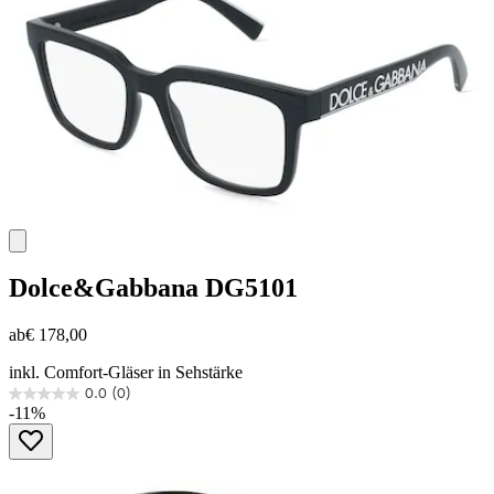
Dolce&Gabbana
DG5101
ab
€ 178,00
inkl. Comfort-Gläser in Sehstärke
0.0
(0)
0.0
-11%
von
5
Sternen.