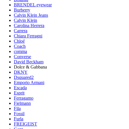
BRENDEL eyewear
Burberry
Calvin Klein Jeans
Calvin Klein
Carolina Herrera
Carrera
Chiara Ferragni
Chloé
Coach
comma
Converse
David Beckham
Dolce & Gabbana
DKNY
Dsquared2
Emporio Armani
Escada
Esprit
Ferragamo
Fielmann
Fila
Fossil
Furla
FREIGEIST