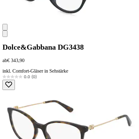
Dolce&Gabbana
DG3438
ab
€ 343,90
inkl. Comfort-Gläser in Sehstärke
0.0
(0)
0.0
von
5
Sternen.