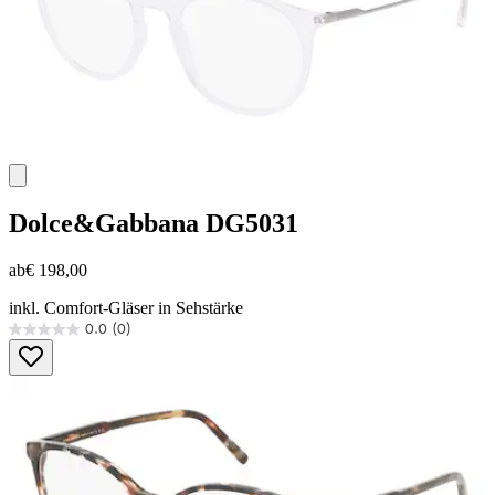
Dolce&Gabbana
DG5031
ab
€ 198,00
inkl. Comfort-Gläser in Sehstärke
0.0
(0)
0.0
von
5
Sternen.