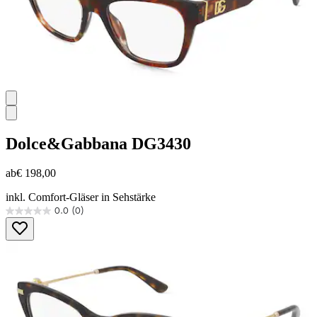
Dolce&Gabbana
DG3430
ab
€ 198,00
inkl. Comfort-Gläser in Sehstärke
0.0
(0)
0.0
von
5
Sternen.