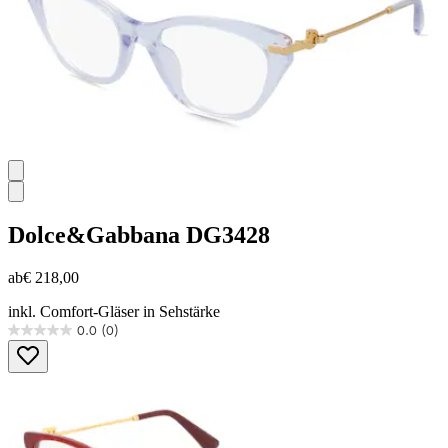
Dolce&Gabbana
DG3428
ab
€ 218,00
inkl. Comfort-Gläser in Sehstärke
0.0
(0)
0.0
von
5
Sternen.