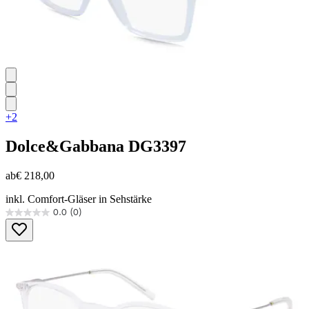
+2
Dolce&Gabbana
DG3397
ab
€ 218,00
inkl. Comfort-Gläser in Sehstärke
0.0
(0)
0.0
von
5
Sternen.