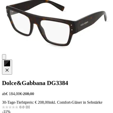
Dolce&Gabbana
DG3384
ab
€ 184,00
€ 208,00
30-Tage-Tiefstpreis: € 208,00
inkl. Comfort-Gläser in Sehstärke
0.0
(0)
0.0
-11%