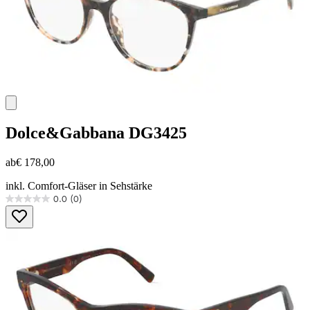
Dolce&Gabbana
DG3425
ab
€ 178,00
inkl. Comfort-Gläser in Sehstärke
0.0
(0)
0.0
von
5
Sternen.