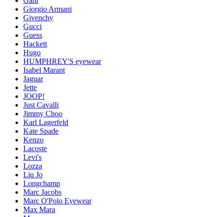
Gant
Giorgio Armani
Givenchy
Gucci
Guess
Hackett
Hugo
HUMPHREY'S eyewear
Isabel Marant
Jaguar
Jette
JOOP!
Just Cavalli
Jimmy Choo
Karl Lagerfeld
Kate Spade
Kenzo
Lacoste
Levi's
Lozza
Liu Jo
Longchamp
Marc Jacobs
Marc O'Polo Eyewear
Max Mara