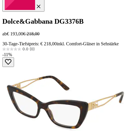
Dolce&Gabbana
DG3376B
ab
€ 193,00
€ 218,00
30-Tage-Tiefstpreis: € 218,00
inkl. Comfort-Gläser in Sehstärke
0.0
(0)
0.0
-11%
von
5
Sternen.