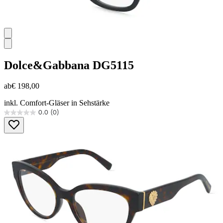
Dolce&Gabbana
DG5115
ab
€ 198,00
inkl. Comfort-Gläser in Sehstärke
0.0
(0)
0.0
von
5
Sternen.