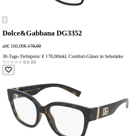
Dolce&Gabbana
DG3352
ab
€ 160,00
€ 178,00
30-Tage-Tiefstpreis: € 178,00
inkl. Comfort-Gläser in Sehstärke
0.0
(0)
0.0
von
5
Sternen.