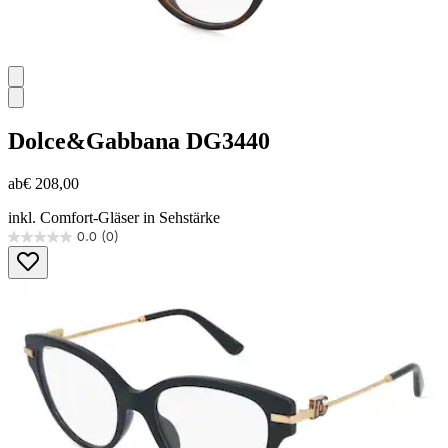
Dolce&Gabbana
DG3440
ab
€ 208,00
inkl. Comfort-Gläser in Sehstärke
0.0
(0)
0.0
von
5
Sternen.