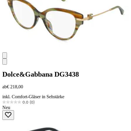
Dolce&Gabbana
DG3438
ab
€ 218,00
inkl. Comfort-Gläser in Sehstärke
0.0
(0)
0.0
Neu
von
5
Sternen.