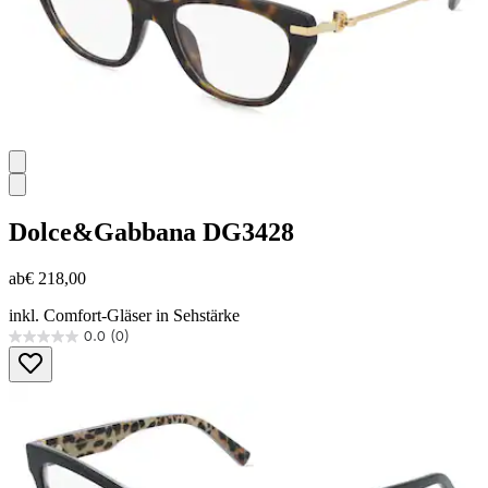
Dolce&Gabbana
DG3428
ab
€ 218,00
inkl. Comfort-Gläser in Sehstärke
0.0
(0)
0.0
von
5
Sternen.