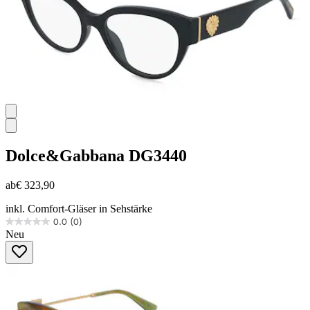
Dolce&Gabbana
DG3440
ab
€ 323,90
inkl. Comfort-Gläser in Sehstärke
0.0
(0)
0.0
Neu
von
5
Sternen.