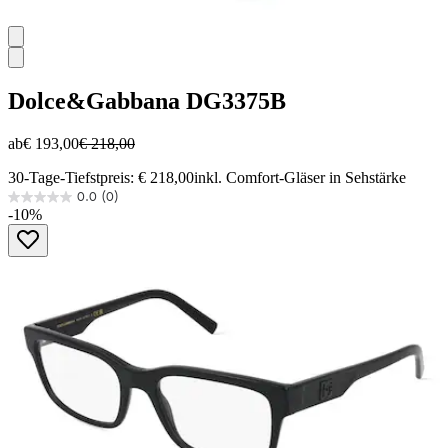
Dolce&Gabbana
DG3375B
ab
€ 193,00
€ 218,00
30-Tage-Tiefstpreis: € 218,00
inkl. Comfort-Gläser in Sehstärke
0.0
(0)
0.0
-10%
von
5
Sternen.