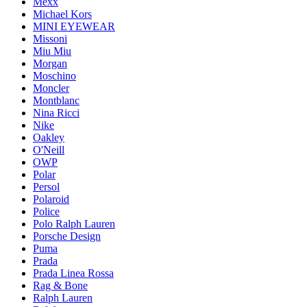
Mexx
Michael Kors
MINI EYEWEAR
Missoni
Miu Miu
Morgan
Moschino
Moncler
Montblanc
Nina Ricci
Nike
Oakley
O'Neill
OWP
Polar
Persol
Polaroid
Police
Polo Ralph Lauren
Porsche Design
Puma
Prada
Prada Linea Rossa
Rag & Bone
Ralph Lauren