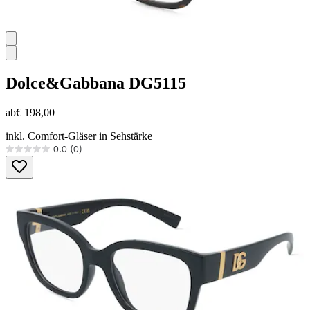
Dolce&Gabbana
DG5115
ab
€ 198,00
inkl. Comfort-Gläser in Sehstärke
0.0
(0)
0.0
von
5
Sternen.