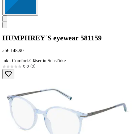
HUMPHREY´S eyewear
581159
ab
€ 148,90
inkl. Comfort-Gläser in Sehstärke
0.0
(0)
0.0
von
5
Sternen.