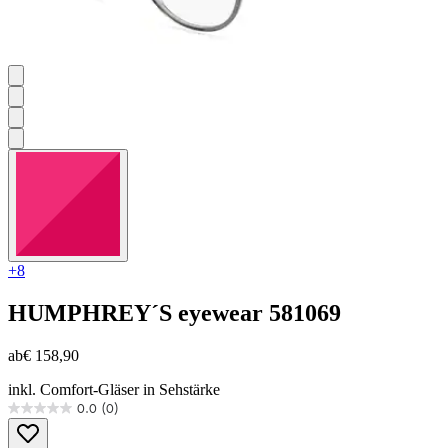
+8
HUMPHREY´S eyewear
581069
ab
€ 158,90
inkl. Comfort-Gläser in Sehstärke
0.0
(0)
0.0
von