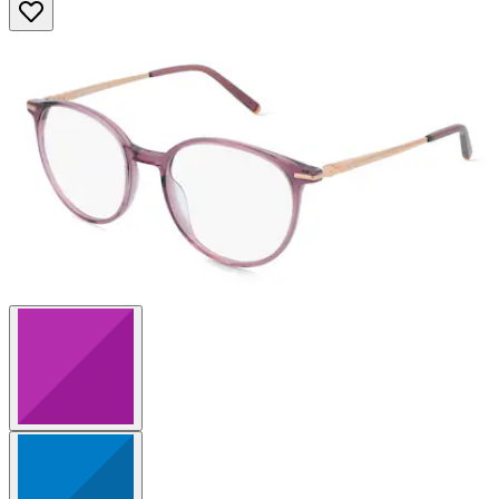
von
5
Sternen.