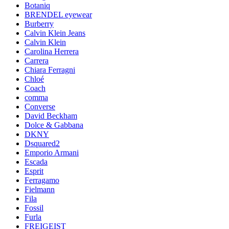
Botaniq
BRENDEL eyewear
Burberry
Calvin Klein Jeans
Calvin Klein
Carolina Herrera
Carrera
Chiara Ferragni
Chloé
Coach
comma
Converse
David Beckham
Dolce & Gabbana
DKNY
Dsquared2
Emporio Armani
Escada
Esprit
Ferragamo
Fielmann
Fila
Fossil
Furla
FREIGEIST