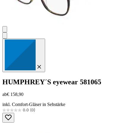
HUMPHREY´S eyewear
581065
ab
€ 158,90
inkl. Comfort-Gläser in Sehstärke
0.0
(0)
0.0
von
5
Sternen.