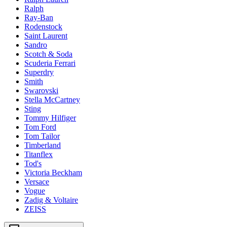
Ralph
Ray-Ban
Rodenstock
Saint Laurent
Sandro
Scotch & Soda
Scuderia Ferrari
Superdry
Smith
Swarovski
Stella McCartney
Sting
Tommy Hilfiger
Tom Ford
Tom Tailor
Timberland
Titanflex
Tod's
Victoria Beckham
Versace
Vogue
Zadig & Voltaire
ZEISS