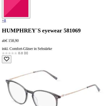
+8
HUMPHREY´S eyewear
581069
ab
€ 158,90
inkl. Comfort-Gläser in Sehstärke
0.0
(0)
0.0
von
5
Sternen.