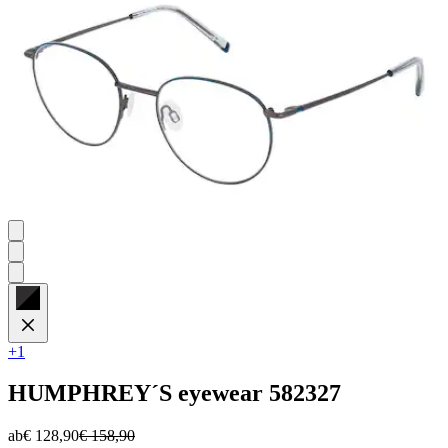
+1
HUMPHREY´S eyewear
582327
ab
€ 128,90
€ 158,90