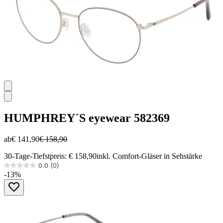
HUMPHREY´S eyewear
582369
ab
€ 141,90
€ 158,90
30-Tage-Tiefstpreis: € 158,90
inkl. Comfort-Gläser in Sehstärke
0.0
(0)
0.0
-13%
von
5
Sternen.