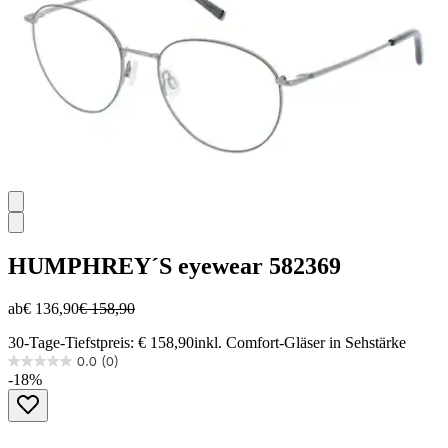
HUMPHREY´S eyewear
582369
ab
€ 136,90
€ 158,90
30-Tage-Tiefstpreis: € 158,90
inkl. Comfort-Gläser in Sehstärke
0.0
(0)
0.0
-18%
von
5
Sternen.