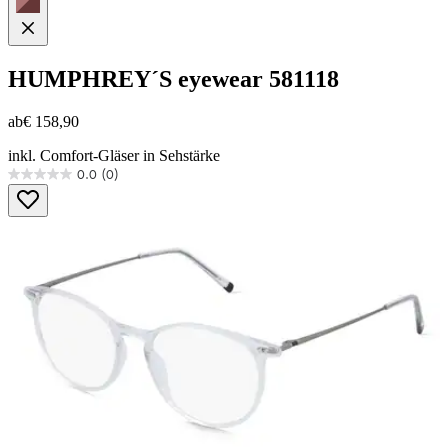
HUMPHREY´S eyewear
581118
ab
€ 158,90
inkl. Comfort-Gläser in Sehstärke
0.0
(0)
0.0
von
5
Sternen.