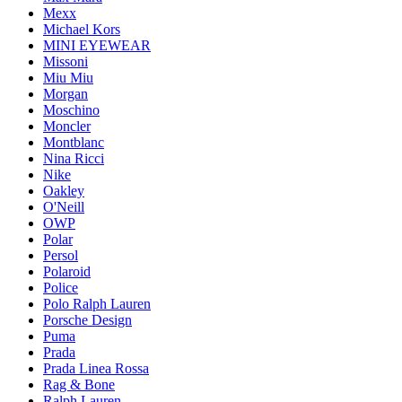
Mexx
Michael Kors
MINI EYEWEAR
Missoni
Miu Miu
Morgan
Moschino
Moncler
Montblanc
Nina Ricci
Nike
Oakley
O'Neill
OWP
Polar
Persol
Polaroid
Police
Polo Ralph Lauren
Porsche Design
Puma
Prada
Prada Linea Rossa
Rag & Bone
Ralph Lauren