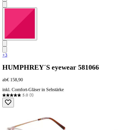
+3
HUMPHREY´S eyewear
581066
ab
€ 158,90
inkl. Comfort-Gläser in Sehstärke
5.0
(1)
5.0
von
5
Sternen.
1
Bewertung