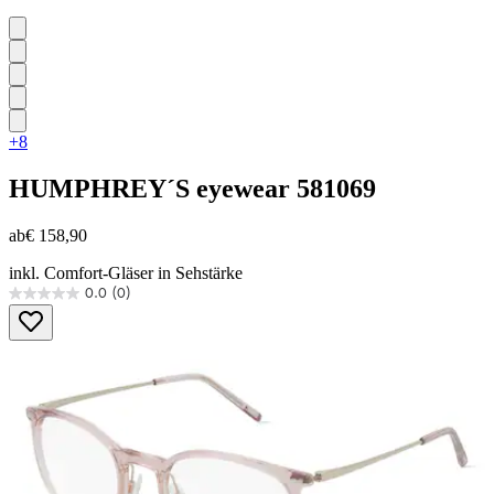
+8
HUMPHREY´S eyewear
581069
ab
€ 158,90
inkl. Comfort-Gläser in Sehstärke
0.0
(0)
0.0
von
5
Sternen.