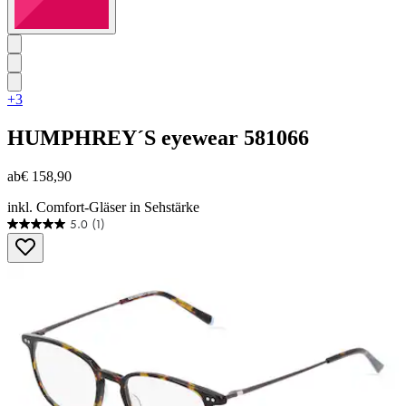
+3
HUMPHREY´S eyewear
581066
ab
€ 158,90
inkl. Comfort-Gläser in Sehstärke
5.0
(1)
5.0
von
5
Sternen.
1
Bewertung