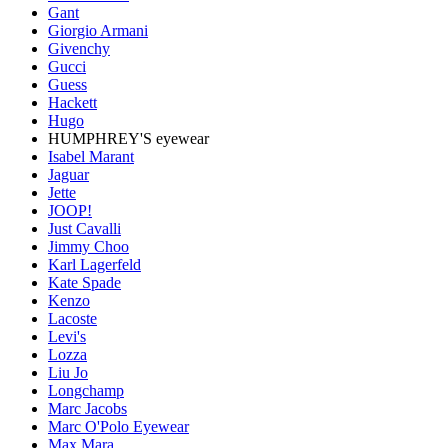
Gant
Giorgio Armani
Givenchy
Gucci
Guess
Hackett
Hugo
HUMPHREY'S eyewear
Isabel Marant
Jaguar
Jette
JOOP!
Just Cavalli
Jimmy Choo
Karl Lagerfeld
Kate Spade
Kenzo
Lacoste
Levi's
Lozza
Liu Jo
Longchamp
Marc Jacobs
Marc O'Polo Eyewear
Max Mara