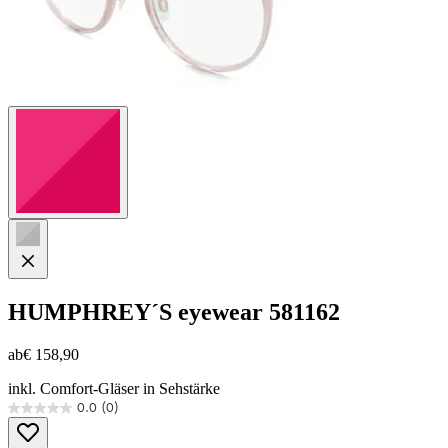
HUMPHREY´S eyewear
581162
ab
€ 158,90
inkl. Comfort-Gläser in Sehstärke
0.0
(0)
0.0
von