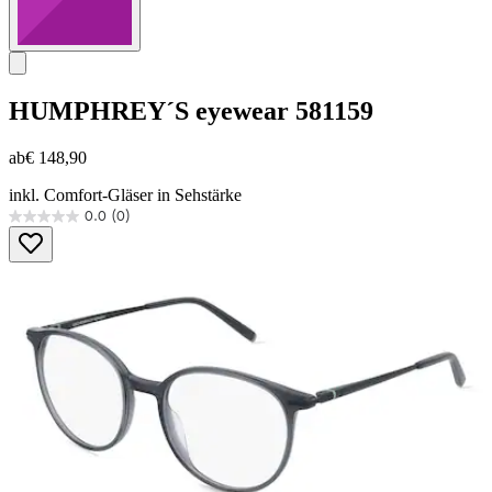
HUMPHREY´S eyewear
581159
ab
€ 148,90
inkl. Comfort-Gläser in Sehstärke
0.0
(0)
0.0
von
5
Sternen.