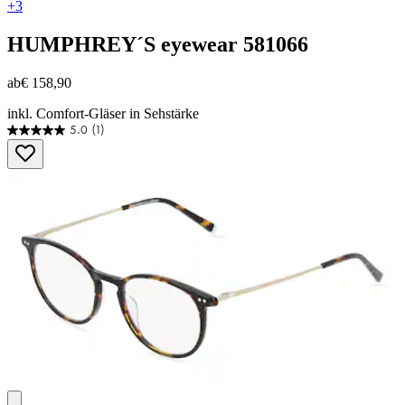
+3
HUMPHREY´S eyewear
581066
ab
€ 158,90
inkl. Comfort-Gläser in Sehstärke
5.0
(1)
5.0
von
5
Sternen.
1
Bewertung