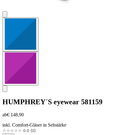
HUMPHREY´S eyewear
581159
ab
€ 148,90
inkl. Comfort-Gläser in Sehstärke
0.0
(0)
0.0