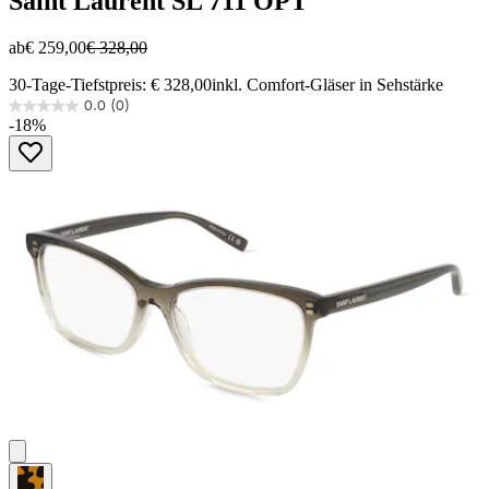
Saint Laurent
SL 711 OPT
ab
€ 259,00
€ 328,00
30-Tage-Tiefstpreis: € 328,00
inkl. Comfort-Gläser in Sehstärke
0.0
(0)
0.0
-18%
von
5
Sternen.