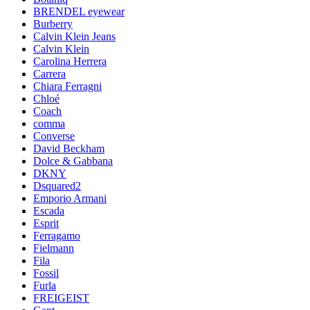
BRENDEL eyewear
Burberry
Calvin Klein Jeans
Calvin Klein
Carolina Herrera
Carrera
Chiara Ferragni
Chloé
Coach
comma
Converse
David Beckham
Dolce & Gabbana
DKNY
Dsquared2
Emporio Armani
Escada
Esprit
Ferragamo
Fielmann
Fila
Fossil
Furla
FREIGEIST