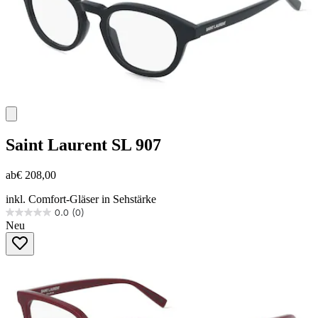
Saint Laurent
SL 907
ab
€ 208,00
inkl. Comfort-Gläser in Sehstärke
0.0
(0)
0.0
Neu
von
5
Sternen.