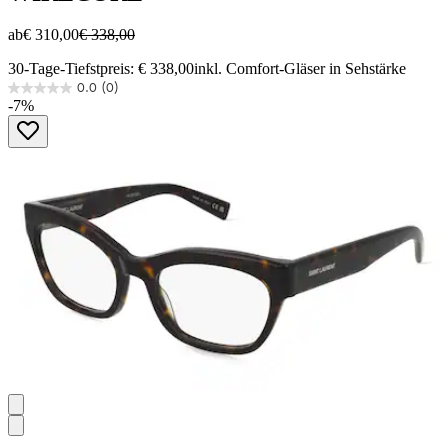
ab
€ 310,00
€ 338,00
30-Tage-Tiefstpreis: € 338,00
inkl. Comfort-Gläser in Sehstärke
0.0
(0)
0.0
-7%
von
5
Sternen.