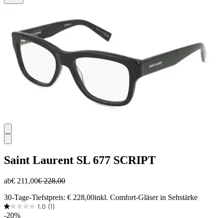
Sternen.
Saint Laurent
SL 677 SCRIPT
ab
€ 211,00
€ 228,00
30-Tage-Tiefstpreis: € 228,00
inkl. Comfort-Gläser in Sehstärke
1.0
(1)
1.0
-20%