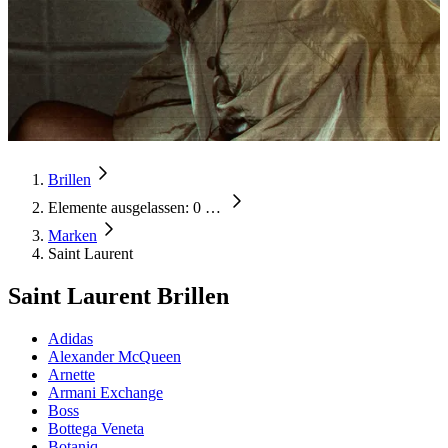
Brillen
Elemente ausgelassen: 0
…
Marken
Saint Laurent
Saint Laurent Brillen
Adidas
Alexander McQueen
Arnette
Armani Exchange
Boss
Bottega Veneta
Botaniq