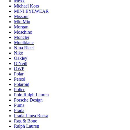
Mexx
Michael Kors
MINI EYEWEAR
Missoni
Miu Miu
Morgan
Moschino
Moncler
Montblanc
Nina Ricci
Nike
Oakley
O'Neill
OWP
Polar
Persol
Polaroid
Police
Polo Ralph Lauren
Porsche Design
Puma
Prada
Prada Linea Rossa
Rag & Bone
Ralph Lauren