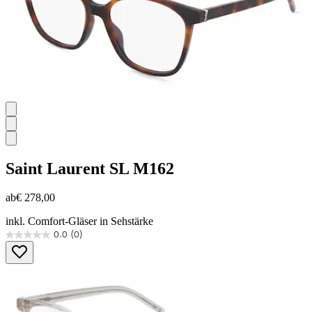
Saint Laurent
SL M162
ab
€ 278,00
inkl. Comfort-Gläser in Sehstärke
0.0
(0)
0.0
von
5
Sternen.