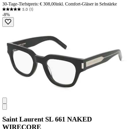
30-Tage-Tiefstpreis: € 308,00
inkl. Comfort-Gläser in Sehstärke
5.0
(1)
5.0
-8%
von
5
Sternen.
1
Bewertung
Saint Laurent
SL 661 NAKED
WIRECORE