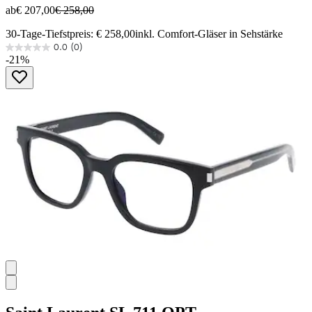
ab
€ 207,00
€ 258,00
30-Tage-Tiefstpreis: € 258,00
inkl. Comfort-Gläser in Sehstärke
0.0
(0)
0.0
-21%
von
5
Sternen.