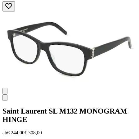
von
5
Sternen.
1
Bewertung
Saint Laurent
SL M132 MONOGRAM
HINGE
ab
€ 244,00
€ 308,00