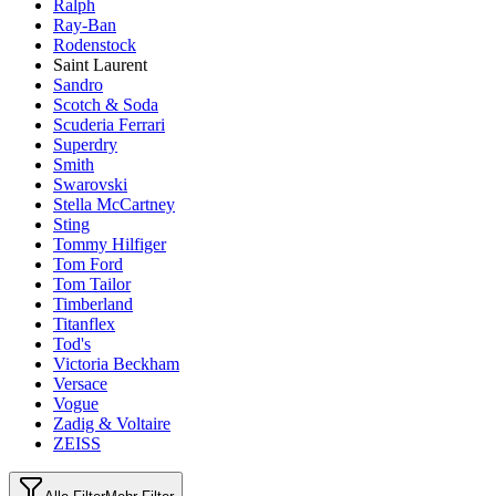
Ralph
Ray-Ban
Rodenstock
Saint Laurent
Sandro
Scotch & Soda
Scuderia Ferrari
Superdry
Smith
Swarovski
Stella McCartney
Sting
Tommy Hilfiger
Tom Ford
Tom Tailor
Timberland
Titanflex
Tod's
Victoria Beckham
Versace
Vogue
Zadig & Voltaire
ZEISS