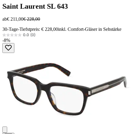
Saint Laurent
SL 643
ab
€ 211,00
€ 228,00
30-Tage-Tiefstpreis: € 228,00
inkl. Comfort-Gläser in Sehstärke
0.0
(0)
0.0
-8%
von
5
Sternen.