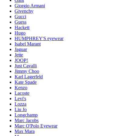
Gant
Giorgio Armani
Givenchy
Gucci
Guess
Hackett
Hugo
HUMPHREY'S eyewear
Isabel Marant
Jaguar
Jette
JOOP!
Just Cavalli
Jimmy Choo
Karl Lagerfeld
Kate Spade
Kenzo
Lacoste
Levi's
Lozza
Liu Jo
Longchamp
Marc Jacobs
Marc O'Polo Eyewear
Max Mara