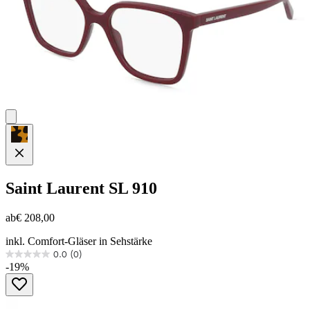
Saint Laurent
SL 910
ab
€ 208,00
inkl. Comfort-Gläser in Sehstärke
0.0
(0)
0.0
-19%
von
5
Sternen.