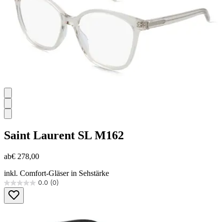
Saint Laurent
SL M162
ab
€ 278,00
inkl. Comfort-Gläser in Sehstärke
0.0
(0)
0.0
von
5
Sternen.