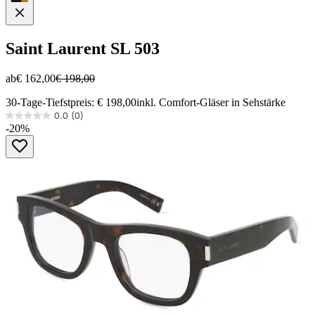
Saint Laurent
SL 503
ab
€ 162,00
€ 198,00
30-Tage-Tiefstpreis: € 198,00
inkl. Comfort-Gläser in Sehstärke
0.0
(0)
0.0
-20%
von
5
Sternen.