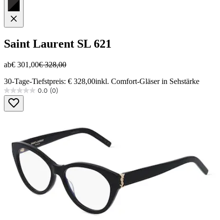
Saint Laurent
SL 621
ab
€ 301,00
€ 328,00
30-Tage-Tiefstpreis: € 328,00
inkl. Comfort-Gläser in Sehstärke
0.0
(0)
0.0
von
5
Sternen.