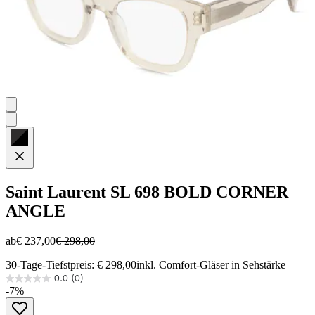
Saint Laurent
SL 698 BOLD CORNER
ANGLE
ab
€ 237,00
€ 298,00
30-Tage-Tiefstpreis: € 298,00
inkl. Comfort-Gläser in Sehstärke
0.0
(0)
0.0
-7%
von
5