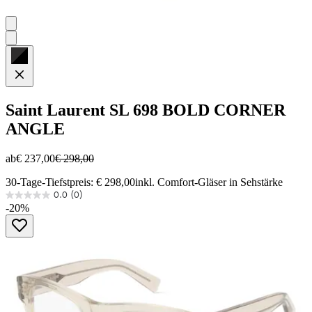
Saint Laurent
SL 698 BOLD CORNER
ANGLE
ab
€ 237,00
€ 298,00
30-Tage-Tiefstpreis: € 298,00
inkl. Comfort-Gläser in Sehstärke
0.0
(0)
0.0
-20%
von
5
Sternen.