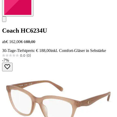
Coach
HC6234U
ab
€ 162,00
€ 188,00
30-Tage-Tiefstpreis: € 188,00
inkl. Comfort-Gläser in Sehstärke
0.0
(0)
0.0
-7%
von
5
Sternen.