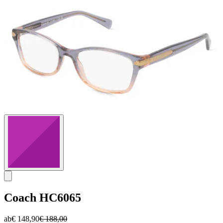
Coach
HC6065
ab
€ 148,90
€ 188,00