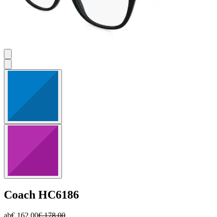
Coach
HC6186
ab
€ 162,00
€ 178,00