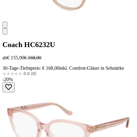
Coach
HC6232U
ab
€ 155,90
€ 168,00
30-Tage-Tiefstpreis: € 168,00
inkl. Comfort-Gläser in Sehstärke
0.0
(0)
0.0
-20%
von
5
Sternen.