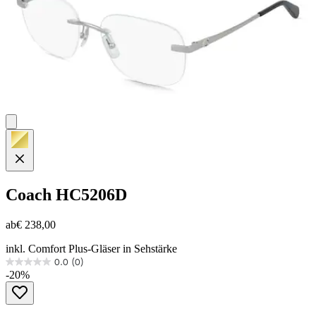
Coach
HC5206D
ab
€ 238,00
inkl. Comfort Plus-Gläser in Sehstärke
0.0
(0)
0.0
-20%
von
5
Sternen.