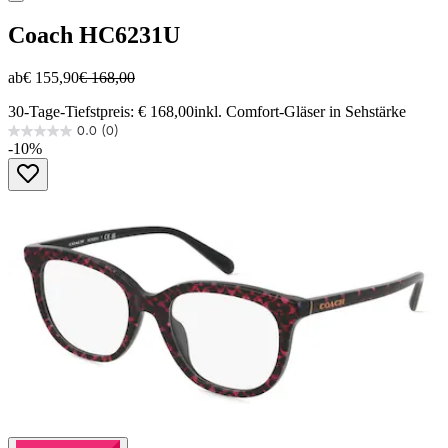
Coach
HC6231U
ab
€ 155,90
€ 168,00
30-Tage-Tiefstpreis: € 168,00
inkl. Comfort-Gläser in Sehstärke
0.0
(0)
0.0
-10%
von
5
Sternen.