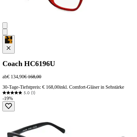
Coach
HC6196U
ab
€ 134,90
€ 168,00
30-Tage-Tiefstpreis: € 168,00
inkl. Comfort-Gläser in Sehstärke
5.0
(1)
5.0
-19%
von
5
Sternen.
1
Bewertung