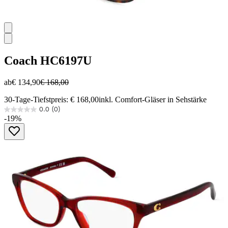
Coach
HC6197U
ab
€ 134,90
€ 168,00
30-Tage-Tiefstpreis: € 168,00
inkl. Comfort-Gläser in Sehstärke
0.0
(0)
0.0
-19%
von
5
Sternen.