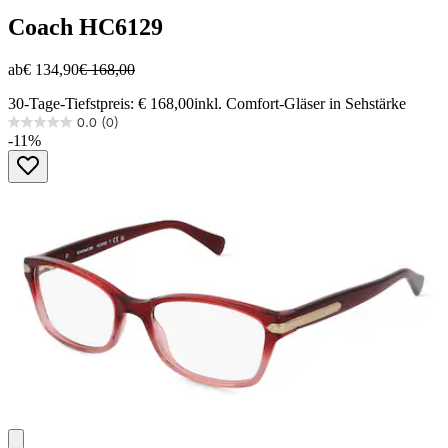
Coach
HC6129
ab
€ 134,90
€ 168,00
30-Tage-Tiefstpreis: € 168,00
inkl. Comfort-Gläser in Sehstärke
0.0
(0)
0.0
-11%
von
5
Sternen.