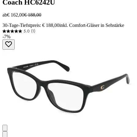
Coach
HC6242U
ab
€ 162,00
€ 188,00
30-Tage-Tiefstpreis: € 188,00
inkl. Comfort-Gläser in Sehstärke
5.0
(1)
5.0
-7%
von
5
Sternen.
1
Bewertung