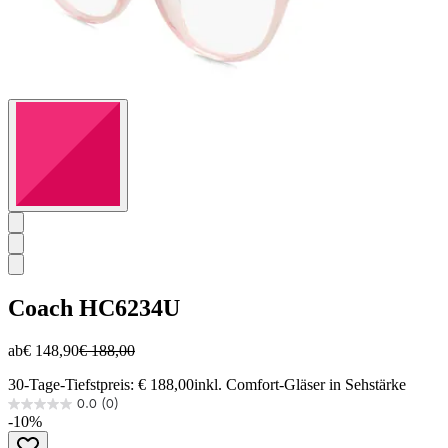
Coach
HC6234U
ab
€ 148,90
€ 188,00
30-Tage-Tiefstpreis: € 188,00
inkl. Comfort-Gläser in Sehstärke
0.0
(0)
0.0
-10%
von
5