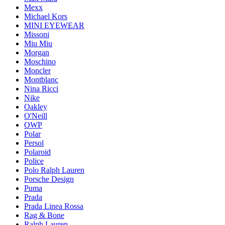
Mexx
Michael Kors
MINI EYEWEAR
Missoni
Miu Miu
Morgan
Moschino
Moncler
Montblanc
Nina Ricci
Nike
Oakley
O'Neill
OWP
Polar
Persol
Polaroid
Police
Polo Ralph Lauren
Porsche Design
Puma
Prada
Prada Linea Rossa
Rag & Bone
Ralph Lauren