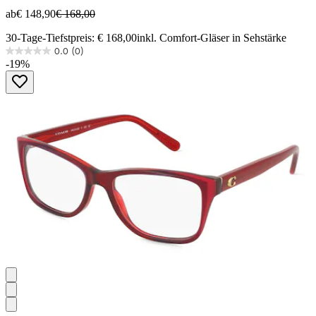
ab
€ 148,90
€ 168,00
30-Tage-Tiefstpreis: € 168,00
inkl. Comfort-Gläser in Sehstärke
0.0
(0)
0.0
-19%
von
5
Sternen.