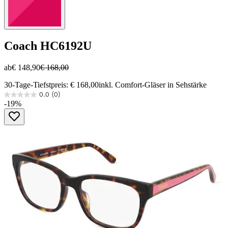
Coach
HC6192U
ab
€ 148,90
€ 168,00
30-Tage-Tiefstpreis: € 168,00
inkl. Comfort-Gläser in Sehstärke
0.0
(0)
0.0
-19%
von
5
Sternen.