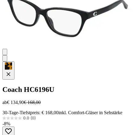
Coach
HC6196U
ab
€ 134,90
€ 168,00
30-Tage-Tiefstpreis: € 168,00
inkl. Comfort-Gläser in Sehstärke
0.0
(0)
0.0
-8%
von
5