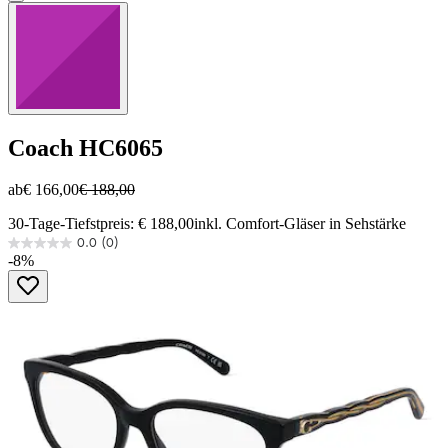
Coach
HC6065
ab
€ 166,00
€ 188,00
30-Tage-Tiefstpreis: € 188,00
inkl. Comfort-Gläser in Sehstärke
0.0
(0)
0.0
-8%
von
5
Sternen.