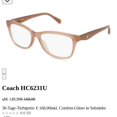
Sternen.
Coach
HC6231U
ab
€ 149,90
€ 168,00
30-Tage-Tiefstpreis: € 168,00
inkl. Comfort-Gläser in Sehstärke
0.0
(0)
0.0