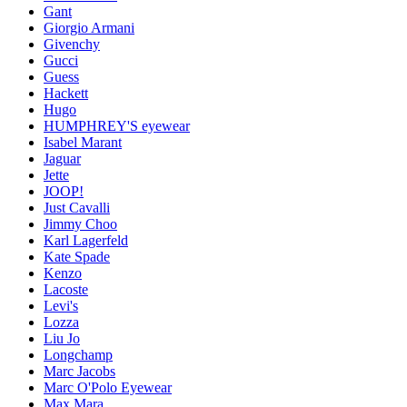
Gant
Giorgio Armani
Givenchy
Gucci
Guess
Hackett
Hugo
HUMPHREY'S eyewear
Isabel Marant
Jaguar
Jette
JOOP!
Just Cavalli
Jimmy Choo
Karl Lagerfeld
Kate Spade
Kenzo
Lacoste
Levi's
Lozza
Liu Jo
Longchamp
Marc Jacobs
Marc O'Polo Eyewear
Max Mara