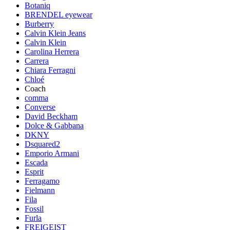
Botaniq
BRENDEL eyewear
Burberry
Calvin Klein Jeans
Calvin Klein
Carolina Herrera
Carrera
Chiara Ferragni
Chloé
Coach
comma
Converse
David Beckham
Dolce & Gabbana
DKNY
Dsquared2
Emporio Armani
Escada
Esprit
Ferragamo
Fielmann
Fila
Fossil
Furla
FREIGEIST