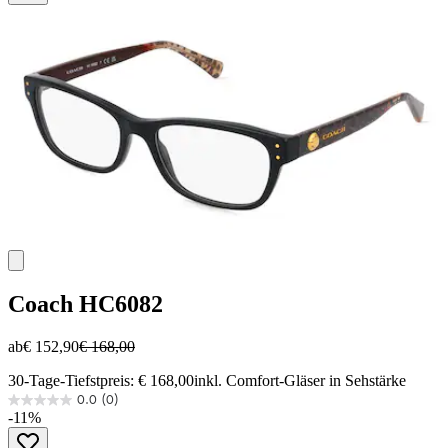
Sternen.
Coach
HC6082
ab
€ 152,90
€ 168,00
30-Tage-Tiefstpreis: € 168,00
inkl. Comfort-Gläser in Sehstärke
0.0
(0)
0.0
-11%
von
5