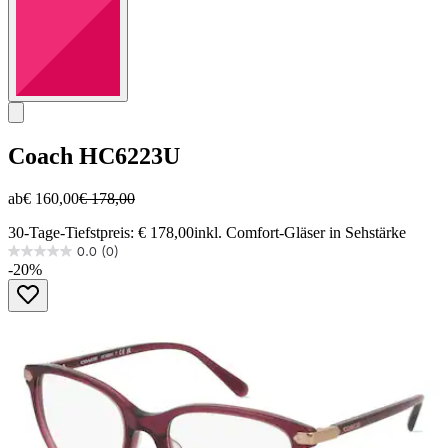
Coach
HC6223U
ab
€ 160,00
€ 178,00
30-Tage-Tiefstpreis: € 178,00
inkl. Comfort-Gläser in Sehstärke
0.0
(0)
0.0
-20%
von
5
Sternen.