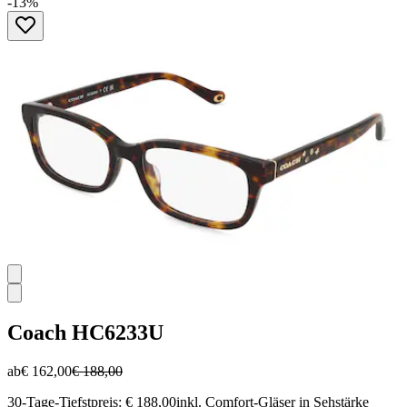
-13%
von
5
Sternen.
Coach
HC6233U
ab
€ 162,00
€ 188,00
30-Tage-Tiefstpreis: € 188,00
inkl. Comfort-Gläser in Sehstärke