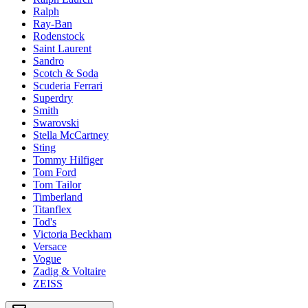
Ralph
Ray-Ban
Rodenstock
Saint Laurent
Sandro
Scotch & Soda
Scuderia Ferrari
Superdry
Smith
Swarovski
Stella McCartney
Sting
Tommy Hilfiger
Tom Ford
Tom Tailor
Timberland
Titanflex
Tod's
Victoria Beckham
Versace
Vogue
Zadig & Voltaire
ZEISS