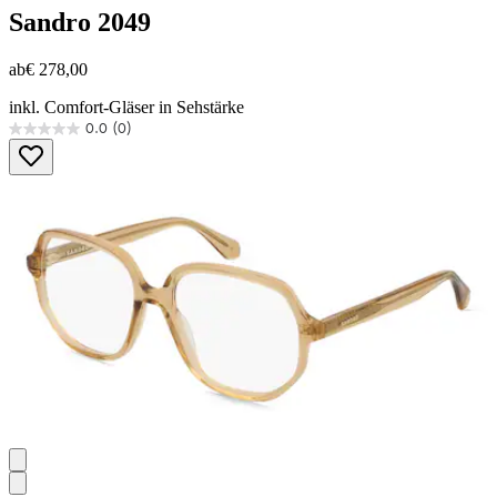
Sandro
2049
ab
€ 278,00
inkl. Comfort-Gläser in Sehstärke
0.0
(0)
0.0
von
5
Sternen.