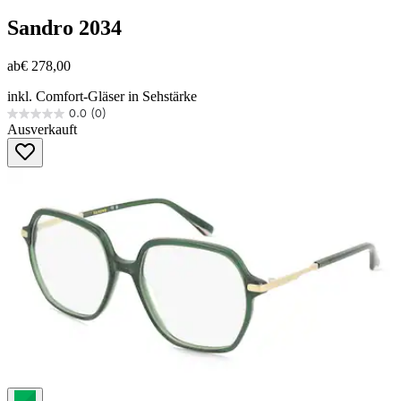
Sandro
2034
ab
€ 278,00
inkl. Comfort-Gläser in Sehstärke
0.0
(0)
0.0
Ausverkauft
von
5
Sternen.