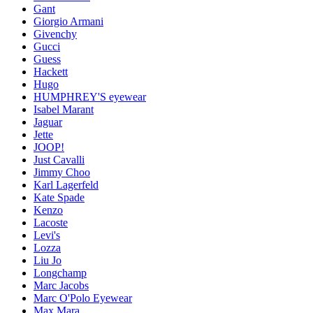
Gant
Giorgio Armani
Givenchy
Gucci
Guess
Hackett
Hugo
HUMPHREY'S eyewear
Isabel Marant
Jaguar
Jette
JOOP!
Just Cavalli
Jimmy Choo
Karl Lagerfeld
Kate Spade
Kenzo
Lacoste
Levi's
Lozza
Liu Jo
Longchamp
Marc Jacobs
Marc O'Polo Eyewear
Max Mara