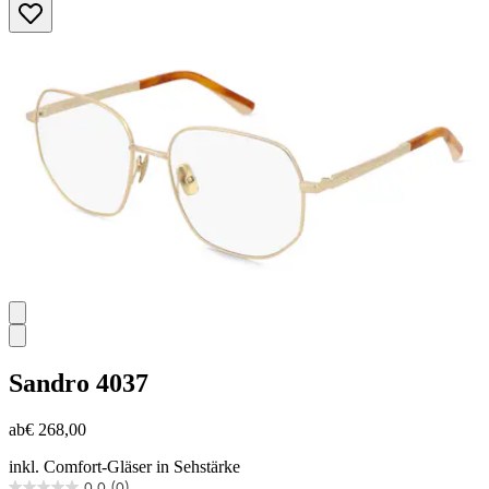
von
5
Sternen.
Sandro
4037
ab
€ 268,00
inkl. Comfort-Gläser in Sehstärke
0.0
(0)