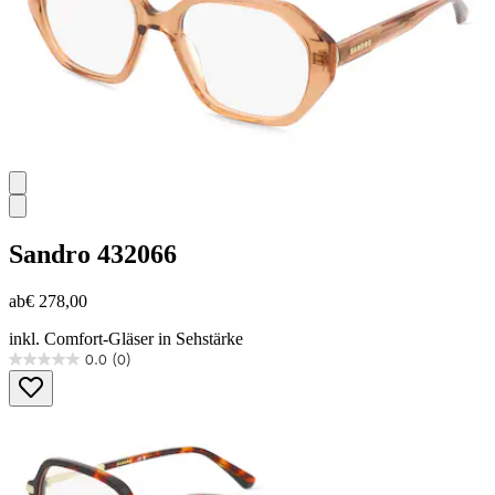
Sandro
432066
ab
€ 278,00
inkl. Comfort-Gläser in Sehstärke
0.0
(0)
0.0
von
5
Sternen.