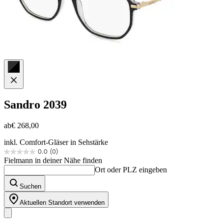
Sandro
2039
ab
€ 268,00
inkl. Comfort-Gläser in Sehstärke
0.0
(0)
0.0
Fielmann in deiner Nähe finden
von
Ort oder PLZ eingeben
5
Sternen.
Suchen
Aktuellen Standort verwenden