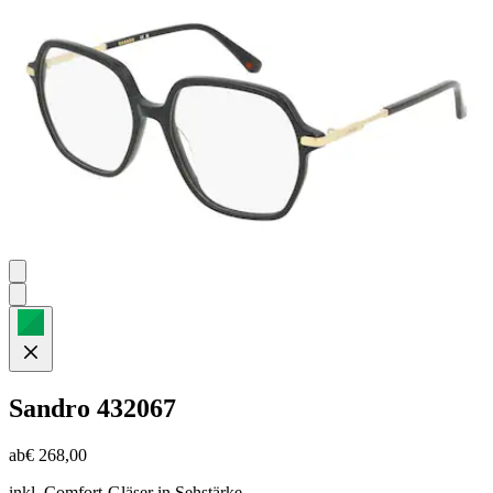
Sternen.
Sandro
432067
ab
€ 268,00
inkl. Comfort-Gläser in Sehstärke