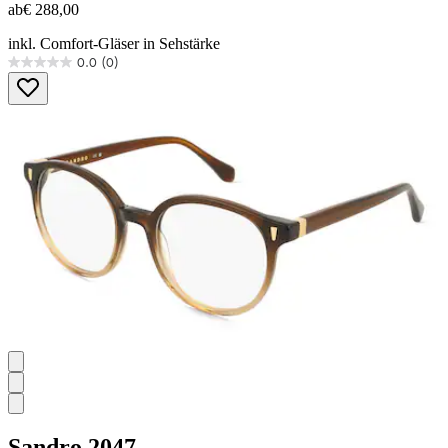
ab
€ 288,00
inkl. Comfort-Gläser in Sehstärke
0.0
(0)
0.0
von
5
Sternen.
Sandro
2047