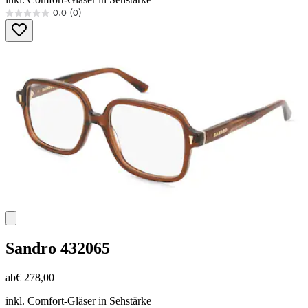
0.0
(0)
0.0
von
5
Sternen.
Sandro
432065
ab
€ 278,00
inkl. Comfort-Gläser in Sehstärke