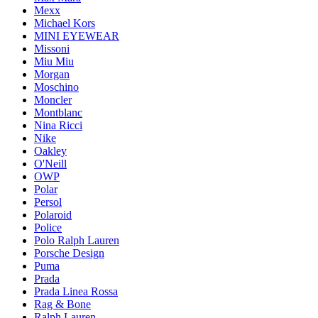
Mexx
Michael Kors
MINI EYEWEAR
Missoni
Miu Miu
Morgan
Moschino
Moncler
Montblanc
Nina Ricci
Nike
Oakley
O'Neill
OWP
Polar
Persol
Polaroid
Police
Polo Ralph Lauren
Porsche Design
Puma
Prada
Prada Linea Rossa
Rag & Bone
Ralph Lauren