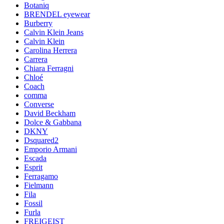
Botaniq
BRENDEL eyewear
Burberry
Calvin Klein Jeans
Calvin Klein
Carolina Herrera
Carrera
Chiara Ferragni
Chloé
Coach
comma
Converse
David Beckham
Dolce & Gabbana
DKNY
Dsquared2
Emporio Armani
Escada
Esprit
Ferragamo
Fielmann
Fila
Fossil
Furla
FREIGEIST