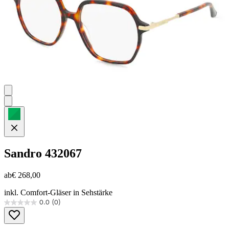
Sandro
432067
ab
€ 268,00
inkl. Comfort-Gläser in Sehstärke
0.0
(0)
0.0
von
5