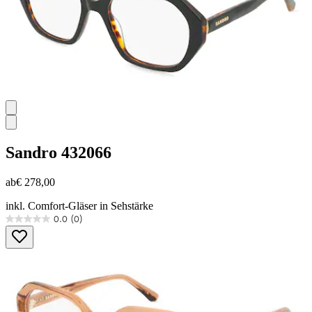
Sandro
432066
ab
€ 278,00
inkl. Comfort-Gläser in Sehstärke
0.0
(0)
0.0
von
5
Sternen.