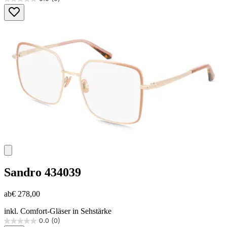
0.0
von
5
Sternen.
Sandro
434039
ab
€ 278,00
inkl. Comfort-Gläser in Sehstärke
0.0
(0)
0.0