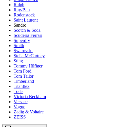
Ralph
Ray-Ban
Rodenstock
Saint Laurent
Sandro
Scotch & Soda
Scuderia Ferrari
Superdry
Smith
Swarovski
Stella McCartney
Sting
Tommy Hilfiger
Tom Ford
Tom Tailor
Timberland
Titanflex
Tod's
Victoria Beckham
Versace
Vogue
Zadig & Voltaire
ZEISS