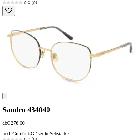
0.0
(0)
0.0
von
5
Sternen.
Sandro
434040
ab
€ 278,00
inkl. Comfort-Gläser in Sehstärke
0.0
(0)