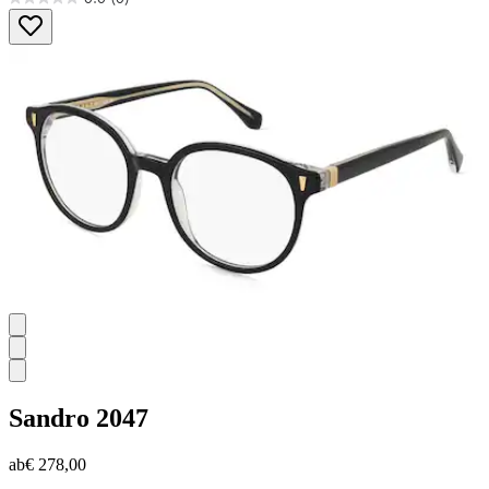
0.0
von
5
Sternen.
Sandro
2047
ab
€ 278,00