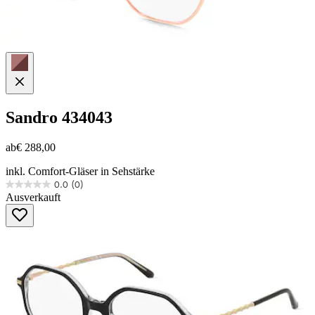
Sandro
434043
ab
€ 288,00
inkl. Comfort-Gläser in Sehstärke
0.0
(0)
0.0
Ausverkauft
von
5
Sternen.