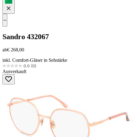
Sandro
432067
ab
€ 268,00
inkl. Comfort-Gläser in Sehstärke
0.0
(0)
0.0
Ausverkauft
von
5
Sternen.