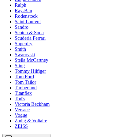
Ralph
Ray-Ban
Rodenstock
Saint Laurent
Sandro
Scotch & Soda
Scuderia Ferrari
Superdry
Smith
Swarovski
Stella McCartney
Sting
Tommy Hilfiger
Tom Ford
Tom Tailor
Timberland
Titanflex
Tod's
Victoria Beckham
Versace
Vogue
Zadig & Voltaire
ZEISS