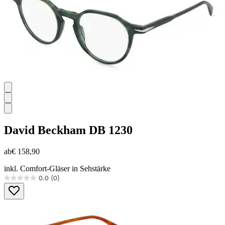
David Beckham
DB 1230
ab
€ 158,90
inkl. Comfort-Gläser in Sehstärke
0.0
(0)
0.0
von
5
Sternen.