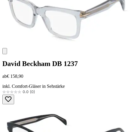
David Beckham
DB 1237
ab
€ 158,90
inkl. Comfort-Gläser in Sehstärke
0.0
(0)
0.0
von
5
Sternen.