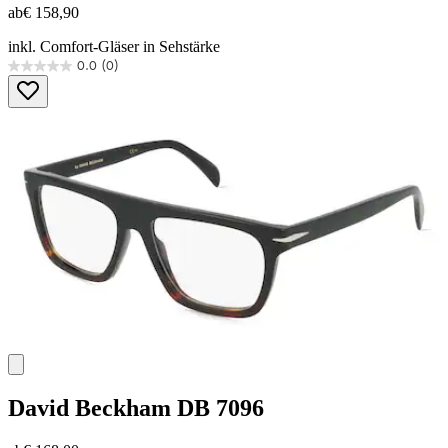
ab
€ 158,90
inkl. Comfort-Gläser in Sehstärke
0.0
(0)
0.0
von
5
Sternen.
David Beckham
DB 7096