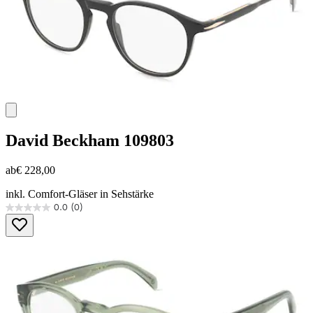
David Beckham
109803
ab
€ 228,00
inkl. Comfort-Gläser in Sehstärke
0.0
(0)
0.0
von
5
Sternen.