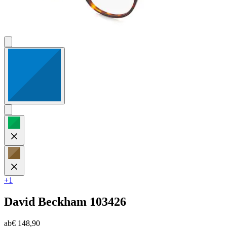
+1
David Beckham
103426
ab
€ 148,90