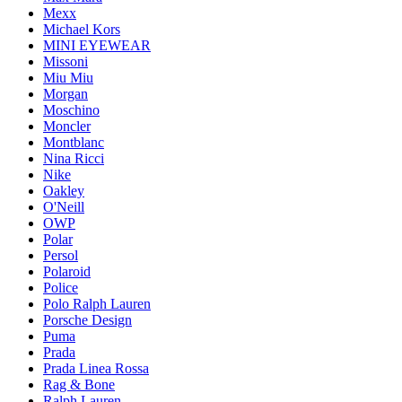
Mexx
Michael Kors
MINI EYEWEAR
Missoni
Miu Miu
Morgan
Moschino
Moncler
Montblanc
Nina Ricci
Nike
Oakley
O'Neill
OWP
Polar
Persol
Polaroid
Police
Polo Ralph Lauren
Porsche Design
Puma
Prada
Prada Linea Rossa
Rag & Bone
Ralph Lauren