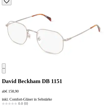
von
5
Sternen.
David Beckham
DB 1151
ab
€ 158,90
inkl. Comfort-Gläser in Sehstärke
0.0
(0)
0.0