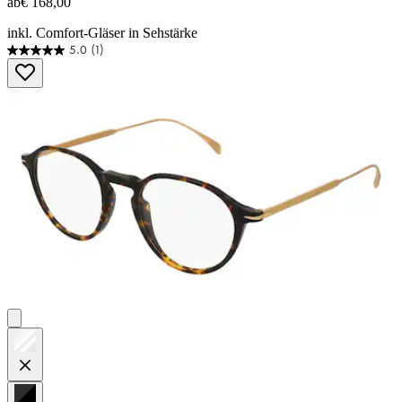
ab
€ 168,00
inkl. Comfort-Gläser in Sehstärke
5.0
(1)
5.0
von
5
Sternen.
1
Bewertung