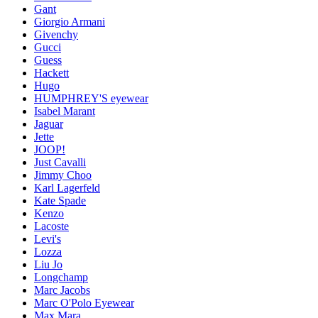
Gant
Giorgio Armani
Givenchy
Gucci
Guess
Hackett
Hugo
HUMPHREY'S eyewear
Isabel Marant
Jaguar
Jette
JOOP!
Just Cavalli
Jimmy Choo
Karl Lagerfeld
Kate Spade
Kenzo
Lacoste
Levi's
Lozza
Liu Jo
Longchamp
Marc Jacobs
Marc O'Polo Eyewear
Max Mara