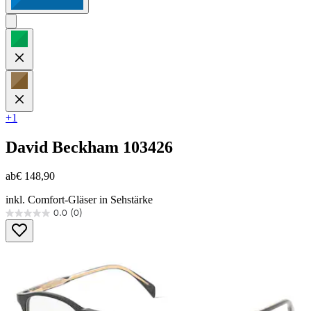
+1
David Beckham
103426
ab
€ 148,90
inkl. Comfort-Gläser in Sehstärke
0.0
(0)
0.0
von
5
Sternen.