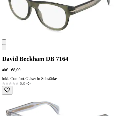
David Beckham
DB 7164
ab
€ 168,00
inkl. Comfort-Gläser in Sehstärke
0.0
(0)
0.0
von
5
Sternen.