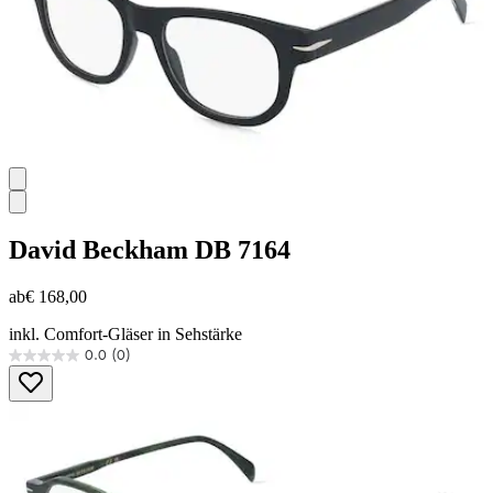
David Beckham
DB 7164
ab
€ 168,00
inkl. Comfort-Gläser in Sehstärke
0.0
(0)
0.0
von
5
Sternen.