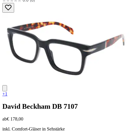
0.0
(0)
0.0
von
5
Sternen.
+1
David Beckham
DB 7107
ab
€ 178,00
inkl. Comfort-Gläser in Sehstärke