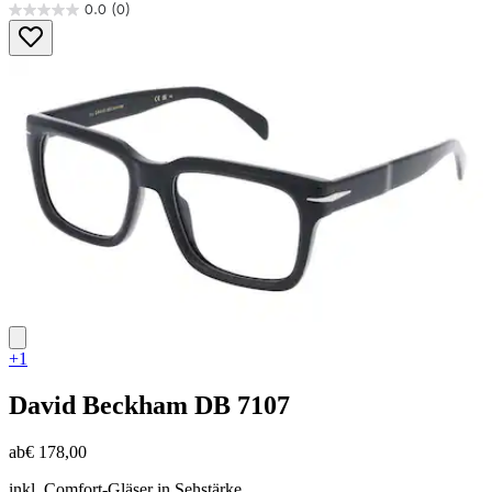
0.0
(0)
0.0
von
5
Sternen.
+1
David Beckham
DB 7107
ab
€ 178,00
inkl. Comfort-Gläser in Sehstärke