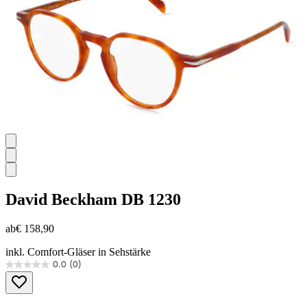
David Beckham
DB 1230
ab
€ 158,90
inkl. Comfort-Gläser in Sehstärke
0.0
(0)
0.0
von
5