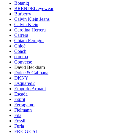
Botaniq
BRENDEL eyewear
Burberry
Calvin Klein Jeans
Calvin Klein
Carolina Herrera
Carrera
Chiara Ferragni
Chloé
Coach
comma
Converse
David Beckham
Dolce & Gabbana
DKNY
Dsquared2
Emporio Armani
Escada
Esprit
Ferragamo
Fielmann
Fila
Fossil
Furla
FREIGEIST