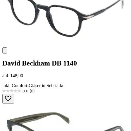
David Beckham
DB 1140
ab
€ 148,90
inkl. Comfort-Gläser in Sehstärke
0.0
(0)
0.0
von
5
Sternen.