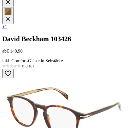
+1
David Beckham
103426
ab
€ 148,90
inkl. Comfort-Gläser in Sehstärke
0.0
(0)
0.0
von
5
Sternen.