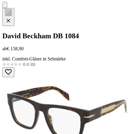
David Beckham
DB 1084
ab
€ 158,90
inkl. Comfort-Gläser in Sehstärke
0.0
(0)
0.0
von
5
Sternen.