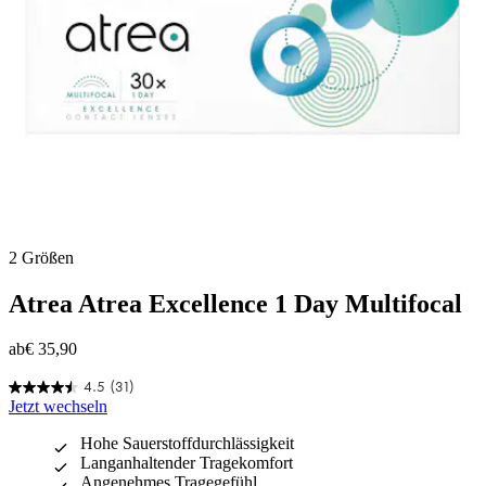
2 Größen
Atrea
Atrea Excellence 1 Day Multifocal
ab
€ 35,90
4.5
(31)
4.5
Jetzt wechseln
von
5
Hohe Sauerstoffdurchlässigkeit
Sternen.
Langanhaltender Tragekomfort
31
Angenehmes Tragegefühl