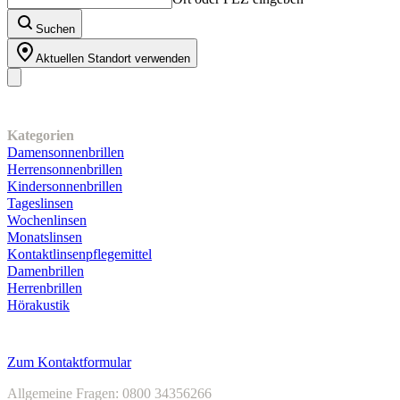
5
Sternen.
Suchen
195
Bewertungen
Aktuellen Standort verwenden
Unser Sortiment
Kategorien
Damensonnenbrillen
Herrensonnenbrillen
Kindersonnenbrillen
Tageslinsen
Wochenlinsen
Monatslinsen
Kontaktlinsenpflegemittel
Damenbrillen
Herrenbrillen
Hörakustik
Kundenservice
Zum Kontaktformular
Allgemeine Fragen: 0800 34356266