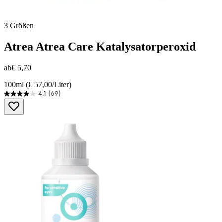
3 Größen
Atrea
Atrea Care Katalysatorperoxid
ab
€ 5,70
100ml (€ 57,00/Liter)
4.1
(69)
4.1
von
5
Sternen.
69
Bewertungen