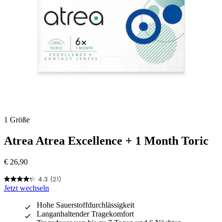
1 Größe
Atrea
Atrea Excellence + 1 Month Toric
€ 26,90
4.3
(21)
4.3
Jetzt wechseln
von
5
Hohe Sauerstoffdurchlässigkeit
Sternen.
Langanhaltender Tragekomfort
21