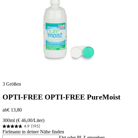
Bewertungen
3 Größen
OPTI-FREE
OPTI-FREE PureMoist
ab
€ 13,80
300ml (€ 46,00/Liter)
4.9
(195)
4.9
Fielmann in deiner Nähe finden
von
Ort oder PLZ eingeben