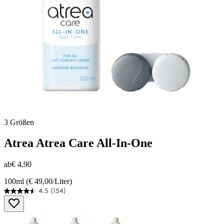
3 Größen
Atrea
Atrea Care All-In-One
ab
€ 4,90
100ml (€ 49,00/Liter)
4.5
(154)
4.5
von
5
Sternen.