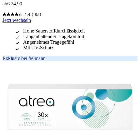
ab
€ 24,90
4.4
(185)
4.4
Jetzt wechseln
von
5
Hohe Sauerstoffdurchlässigkeit
Sternen.
Langanhaltender Tragekomfort
185
Angenehmes Tragegefühl
Bewertungen
Mit UV-Schutz
Exklusiv bei fielmann