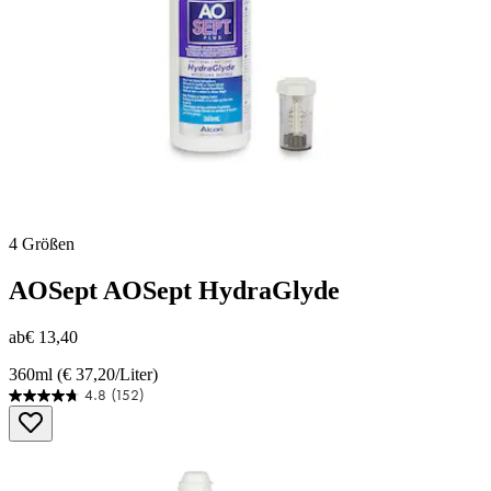
4 Größen
AOSept
AOSept HydraGlyde
ab
€ 13,40
360ml (€ 37,20/Liter)
4.8
(152)
4.8
von
5
Sternen.
152