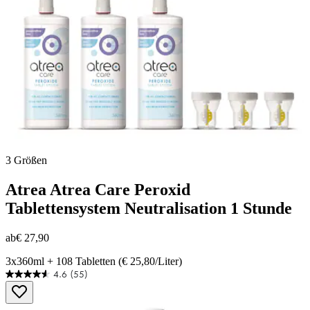
154
Bewertungen
3 Größen
Atrea
Atrea Care Peroxid
Tablettensystem Neutralisation 1 Stunde
ab
€ 27,90
3x360ml + 108 Tabletten (€ 25,80/Liter)
4.6
(55)
4.6
von
5