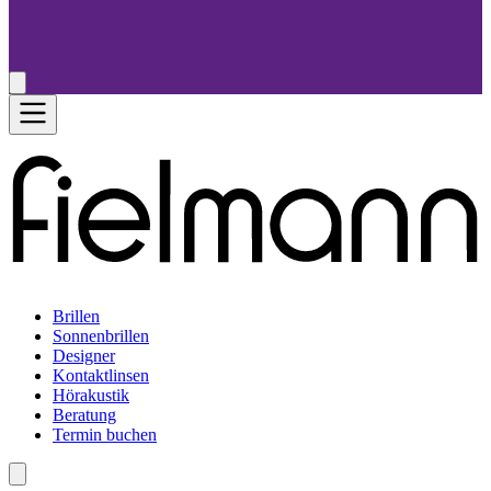
Brillen
Sonnenbrillen
Designer
Kontaktlinsen
Hörakustik
Beratung
Termin buchen