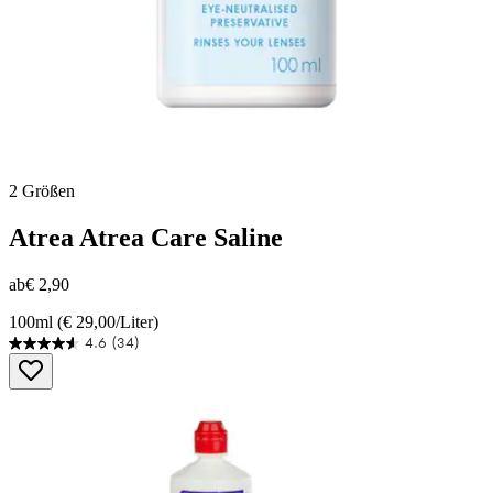
2 Größen
Atrea
Atrea Care Saline
ab
€ 2,90
100ml (€ 29,00/Liter)
4.6
(34)
4.6
von
5
Sternen.
34
Bewertungen