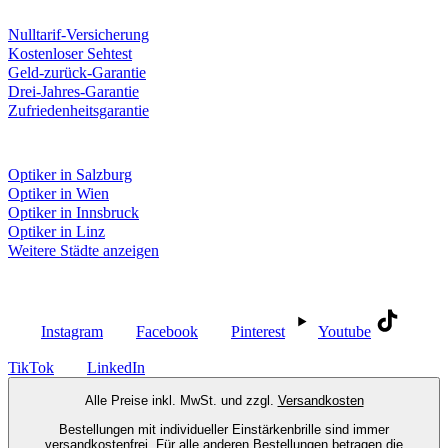
Unsere Leistungen
Nulltarif-Versicherung
Kostenloser Sehtest
Geld-zurück-Garantie
Drei-Jahres-Garantie
Zufriedenheitsgarantie
Fielmann in deiner Nähe
Optiker in Salzburg
Optiker in Wien
Optiker in Innsbruck
Optiker in Linz
Weitere Städte anzeigen
Social Media
Instagram
Facebook
Pinterest
Youtube
TikTok
LinkedIn
Alle Preise inkl. MwSt. und zzgl.
Versandkosten
Bestellungen mit individueller Einstärkenbrille sind immer
versandkostenfrei. Für alle anderen Bestellungen betragen die