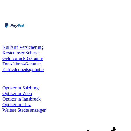
Zahlungsarten
Rechnung
Kreditkarte
Unsere Leistungen
Nulltarif-Versicherung
Kostenloser Sehtest
Geld-zurück-Garantie
Drei-Jahres-Garantie
Zufriedenheitsgarantie
Fielmann in deiner Nähe
Optiker in Salzburg
Optiker in Wien
Optiker in Innsbruck
Optiker in Linz
Weitere Städte anzeigen
Social Media