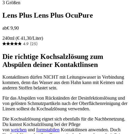
3 Größen
Lens Plus
Lens Plus OcuPure
ab
€ 9,90
240ml (€ 41,30/Liter)
4.9
(25)
4.9
von
Die richtige Kochsalzlösung zum
5
Sternen.
Abspülen deiner Kontaktlinsen
25
Bewertungen
Kontaktlinsen dürfen NICHT mit Leitungswasser in Verbindung
kommen, denn das Wasser aus dem Hahn kann mit Keimen und
anderen Stoffen belastet sein.
Für das Abspülen von Rückständen der Desinfektionslösung und
von gelösten Schmutzpartikeln nach der Oberflächenreinigung der
Linsen solltest du Kochsalzlösung verwenden.
Die Kochsalzlösung eignet sich ebenfalls für die Nachbenetzung.
Du kannst Kochsalzlösung bei der Pflege
von
weichen
und
formstabilen
Kontaktlinsen anwenden. Doch