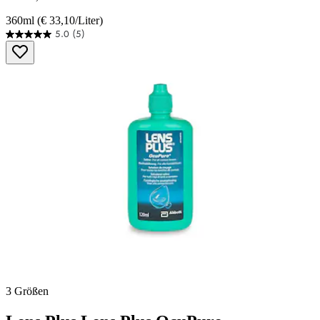
360ml (€ 33,10/Liter)
5.0
(5)
5.0
von
5
Sternen.
5
Bewertungen
3 Größen