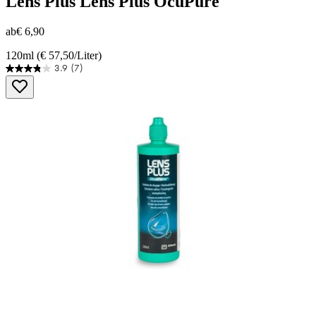
Lens Plus
Lens Plus OcuPure
ab
€ 6,90
120ml (€ 57,50/Liter)
3.9
(7)
3.9
von
5
Sternen.
7
Bewertungen