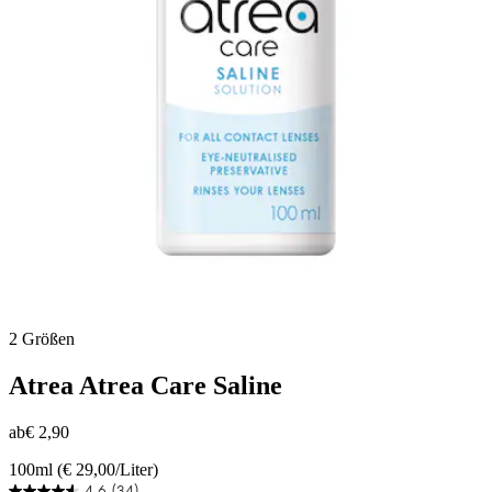
2 Größen
Atrea
Atrea Care Saline
ab
€ 2,90
100ml (€ 29,00/Liter)
4.6
(34)