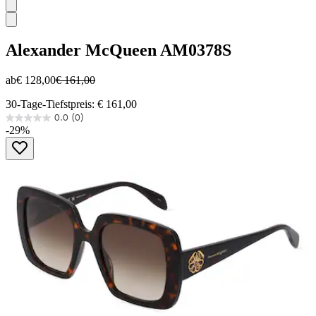
Alexander McQueen
AM0378S
ab
€ 128,00
€ 161,00
30-Tage-Tiefstpreis: € 161,00
0.0
(0)
0.0
-29%
von
5
Sternen.