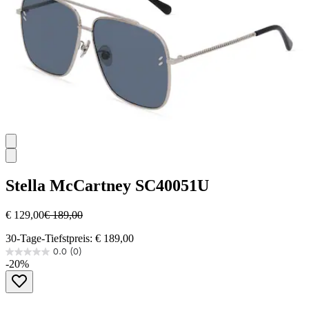
Stella McCartney
SC40051U
€ 129,00
€ 189,00
30-Tage-Tiefstpreis: € 189,00
0.0
(0)
0.0
-20%
von
5
Sternen.