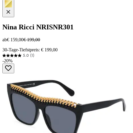
Nina Ricci
NRISNR301
ab
€ 159,00
€ 199,00
30-Tage-Tiefstpreis: € 199,00
5.0
(1)
5.0
-20%
von
5
Sternen.
1
Bewertung