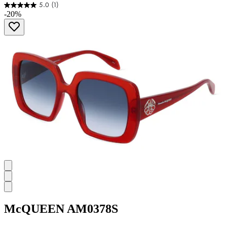
5.0
(1)
5.0
-20%
von
5
Sternen.
1
Bewertung
McQUEEN
AM0378S