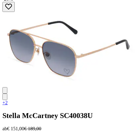
von
5
Sternen.
+2
Stella McCartney
SC40038U
ab
€ 151,00
€ 189,00