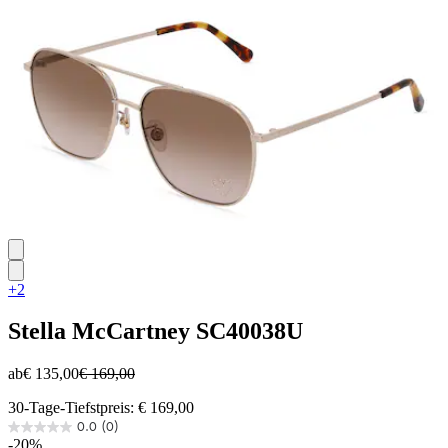
+2
Stella McCartney
SC40038U
ab
€ 135,00
€ 169,00
30-Tage-Tiefstpreis: € 169,00
0.0
(0)
0.0
-20%