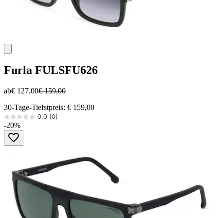
Furla
FULSFU626
ab
€ 127,00
€ 159,00
30-Tage-Tiefstpreis: € 159,00
0.0
(0)
0.0
-20%
von
5
Sternen.