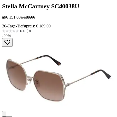
Stella McCartney
SC40038U
ab
€ 151,00
€ 189,00
30-Tage-Tiefstpreis: € 189,00
0.0
(0)
0.0
-20%
von
5
Sternen.