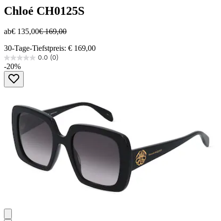
Chloé
CH0125S
ab
€ 135,00
€ 169,00
30-Tage-Tiefstpreis: € 169,00
0.0
(0)
0.0
-20%
von
5
Sternen.