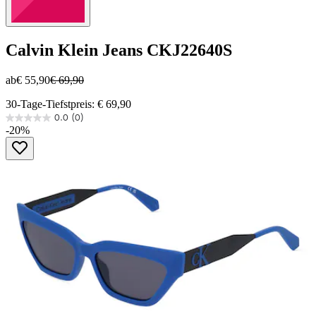
Calvin Klein Jeans
CKJ22640S
ab
€ 55,90
€ 69,90
30-Tage-Tiefstpreis: € 69,90
0.0
(0)
0.0
-20%
von
5
Sternen.