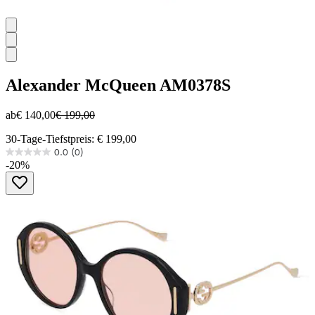
Alexander McQueen
AM0378S
ab
€ 140,00
€ 199,00
30-Tage-Tiefstpreis: € 199,00
0.0
(0)
0.0
-20%
von
5
Sternen.