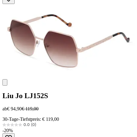
Sternen.
Liu Jo
LJ152S
ab
€ 94,90
€ 119,00
30-Tage-Tiefstpreis: € 119,00
0.0
(0)
0.0
-20%
von