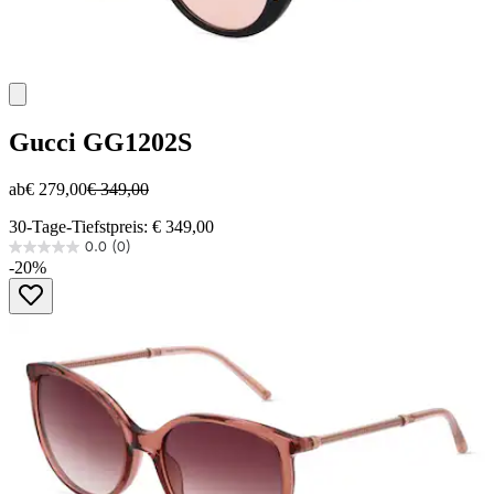
Gucci
GG1202S
ab
€ 279,00
€ 349,00
30-Tage-Tiefstpreis: € 349,00
0.0
(0)
0.0
-20%
von
5
Sternen.