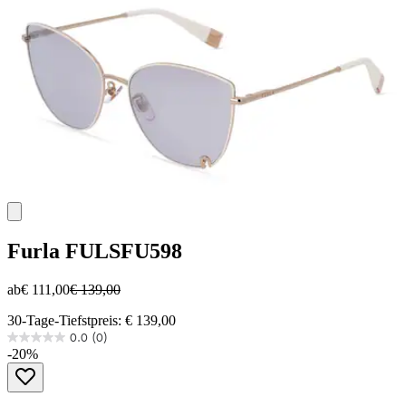
Furla
FULSFU598
ab
€ 111,00
€ 139,00
30-Tage-Tiefstpreis: € 139,00
0.0
(0)
0.0
-20%
von
5
Sternen.