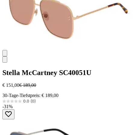
Stella McCartney
SC40051U
€ 151,00
€ 189,00
30-Tage-Tiefstpreis: € 189,00
0.0
(0)
0.0
-31%
von
5
Sternen.