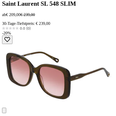
Saint Laurent
SL 548 SLIM
ab
€ 209,00
€ 239,00
30-Tage-Tiefstpreis: € 239,00
0.0
(0)
0.0
-20%
von
5
Sternen.