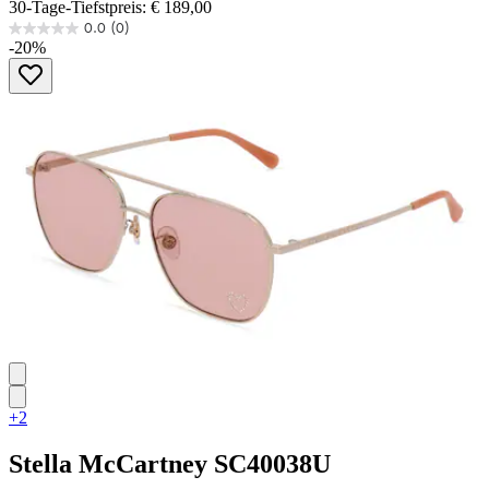
30-Tage-Tiefstpreis: € 189,00
0.0
(0)
0.0
-20%
von
5
Sternen.
+2
Stella McCartney
SC40038U