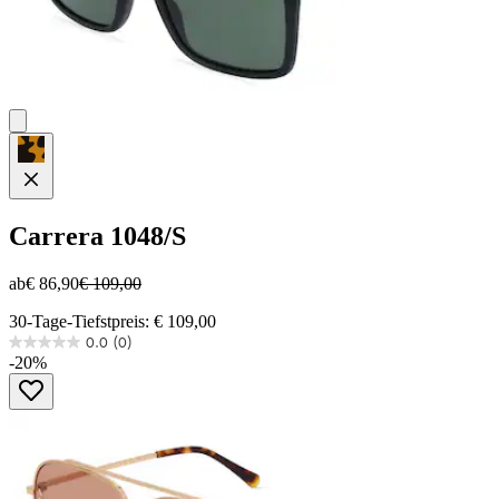
Carrera
1048/S
ab
€ 86,90
€ 109,00
30-Tage-Tiefstpreis: € 109,00
0.0
(0)
0.0
-20%
von
5
Sternen.