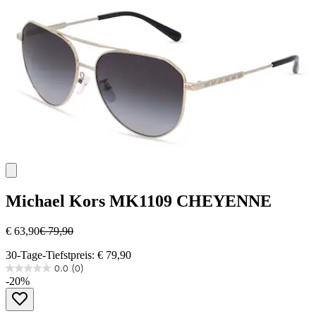
Michael Kors
MK1109 CHEYENNE
€ 63,90
€ 79,90
30-Tage-Tiefstpreis: € 79,90
0.0
(0)
0.0
-20%
von
5
Sternen.