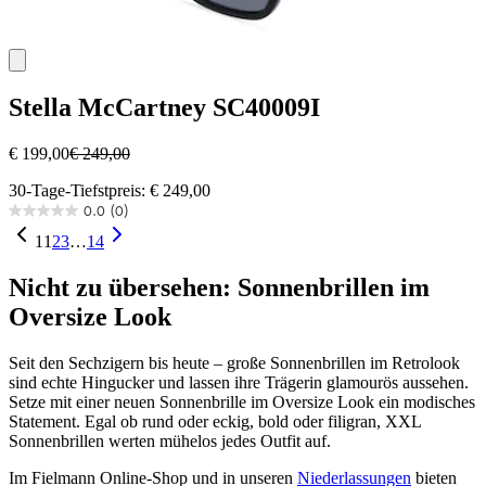
Stella McCartney
SC40009I
€ 199,00
€ 249,00
30-Tage-Tiefstpreis: € 249,00
0.0
(0)
0.0
von
1
1
2
3
…
14
5
Sternen.
Nicht zu übersehen: Sonnenbrillen im
Oversize Look
Seit den Sechzigern bis heute – große Sonnenbrillen im Retrolook
sind echte Hingucker und lassen ihre Trägerin glamourös aussehen.
Setze mit einer neuen Sonnenbrille im Oversize Look ein modisches
Statement. Egal ob rund oder eckig, bold oder filigran, XXL
Sonnenbrillen werten mühelos jedes Outfit auf.
Im Fielmann Online-Shop und in unseren
Niederlassungen
bieten