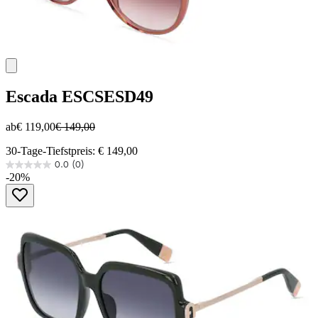
Escada
ESCSESD49
ab
€ 119,00
€ 149,00
30-Tage-Tiefstpreis: € 149,00
0.0
(0)
0.0
-20%
von
5
Sternen.