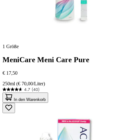
1 Größe
MeniCare
Meni Care Pure
€ 17,50
250ml (€ 70,00/Liter)
4.7
(40)
4.7
von
In den Warenkorb
5
Sternen.
40
Bewertungen