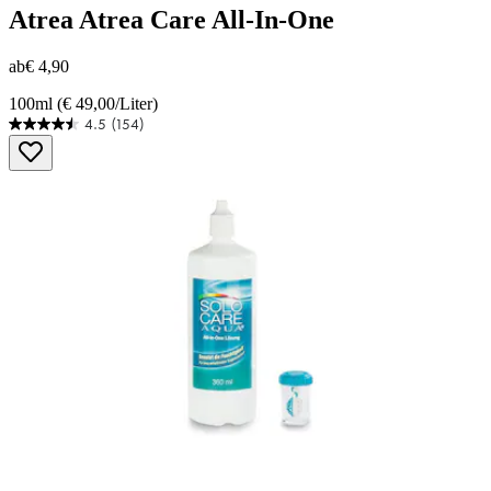
Atrea
Atrea Care All-In-One
ab
€ 4,90
100ml (€ 49,00/Liter)
4.5
(154)
4.5
von
5
Sternen.
154
Bewertungen