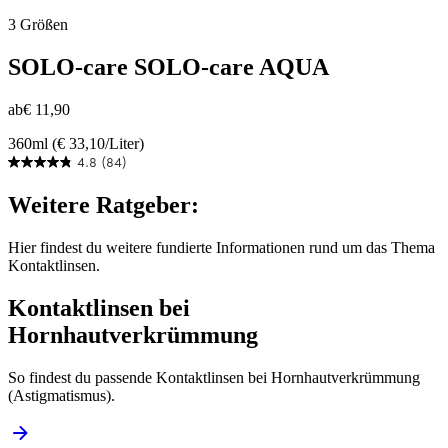
3 Größen
SOLO-care
SOLO-care AQUA
ab
€ 11,90
360ml (€ 33,10/Liter)
4.8
(84)
4.8
von
Weitere Ratgeber:
5
Sternen.
84
Hier findest du weitere fundierte Informationen rund um das Thema
Bewertungen
Kontaktlinsen.
Kontaktlinsen bei
Hornhautverkrümmung
So findest du passende Kontaktlinsen bei Hornhautverkrümmung
(Astigmatismus).