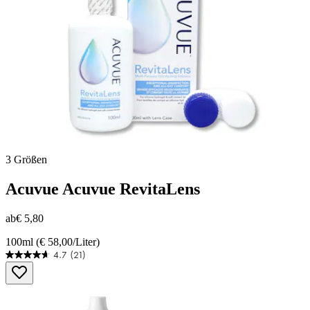
3 Größen
Acuvue
Acuvue RevitaLens
ab
€ 5,80
100ml (€ 58,00/Liter)
4.7
(21)
4.7
von
5
Sternen.