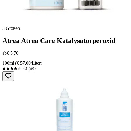
3 Größen
Atrea
Atrea Care Katalysatorperoxid
ab
€ 5,70
100ml (€ 57,00/Liter)
4.1
(69)
4.1
von
5
Sternen.
69
Bewertungen