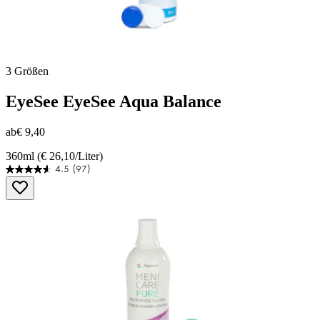
3 Größen
EyeSee
EyeSee Aqua Balance
ab
€ 9,40
360ml (€ 26,10/Liter)
4.5
(97)
4.5
von
5
Sternen.
97
Bewertungen