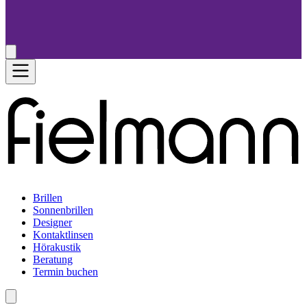
Brillen
Sonnenbrillen
Designer
Kontaktlinsen
Hörakustik
Beratung
Termin buchen