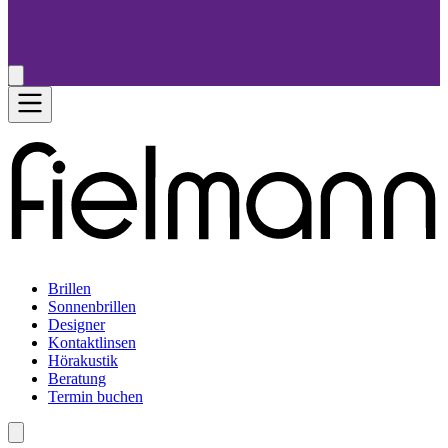
Brillen
Sonnenbrillen
Designer
Kontaktlinsen
Hörakustik
Beratung
Termin buchen