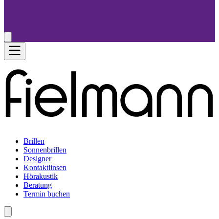
Brillen
Sonnenbrillen
Designer
Kontaktlinsen
Hörakustik
Beratung
Termin buchen