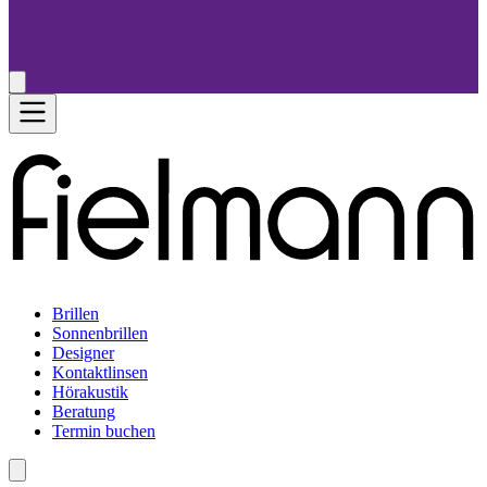
Brillen
Sonnenbrillen
Designer
Kontaktlinsen
Hörakustik
Beratung
Termin buchen