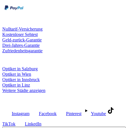
Kreditkarte
Unsere Leistungen
Nulltarif-Versicherung
Kostenloser Sehtest
Geld-zurück-Garantie
Drei-Jahres-Garantie
Zufriedenheitsgarantie
Fielmann in deiner Nähe
Optiker in Salzburg
Optiker in Wien
Optiker in Innsbruck
Optiker in Linz
Weitere Städte anzeigen
Social Media
Instagram
Facebook
Pinterest
Youtube
TikTok
LinkedIn