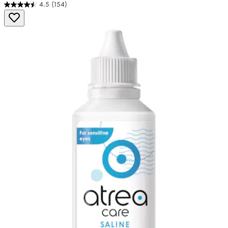
4.5
(154)
4.5
von
5
Sternen.
154
Bewertungen