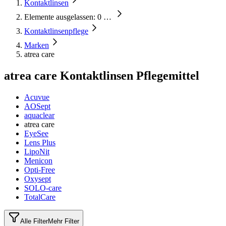
Kontaktlinsen
Elemente ausgelassen: 0
…
Kontaktlinsenpflege
Marken
atrea care
atrea care Kontaktlinsen Pflegemittel
Acuvue
AOSept
aquaclear
atrea care
EyeSee
Lens Plus
LipoNit
Menicon
Opti-Free
Oxysept
SOLO-care
TotalCare
Alle Filter
Mehr Filter