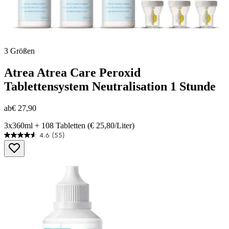
3 Größen
Atrea
Atrea Care Peroxid
Tablettensystem Neutralisation 1 Stunde
ab
€ 27,90
3x360ml + 108 Tabletten (€ 25,80/Liter)
4.6
(55)
4.6
von
5
Sternen.
55
Bewertungen