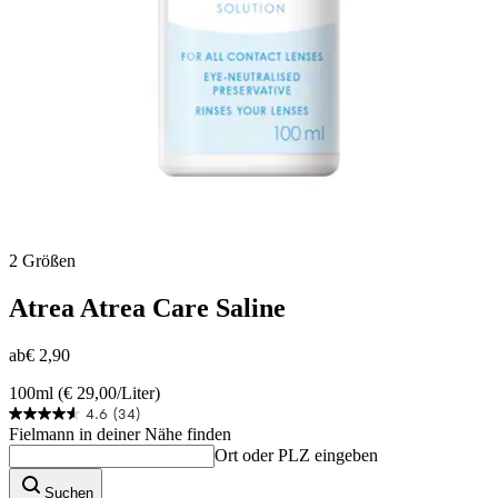
2 Größen
Atrea
Atrea Care Saline
ab
€ 2,90
100ml (€ 29,00/Liter)
4.6
(34)
4.6
Fielmann in deiner Nähe finden
von
Ort oder PLZ eingeben
5
Sternen.
Suchen