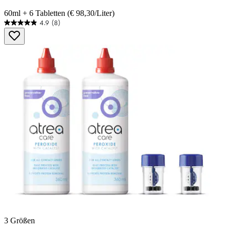
60ml + 6 Tabletten (€ 98,30/Liter)
4.9
(8)
4.9
von
5
Sternen.
8
Bewertungen
3 Größen