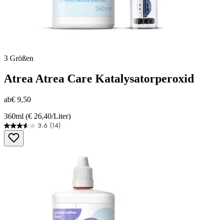
3 Größen
Atrea
Atrea Care Katalysatorperoxid
ab
€ 9,50
360ml (€ 26,40/Liter)
3.6
(14)
3.6
von
5
Sternen.
14
Bewertungen