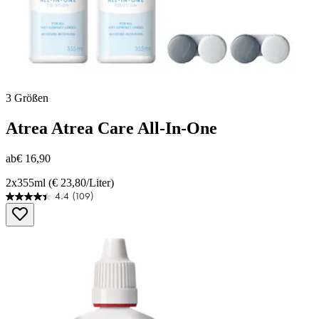
3 Größen
Atrea
Atrea Care All-In-One
ab
€ 16,90
2x355ml (€ 23,80/Liter)
4.4
(109)
4.4
von
5
Sternen.
109
Bewertungen