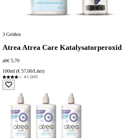
3 Größen
Atrea
Atrea Care Katalysatorperoxid
ab
€ 5,70
100ml (€ 57,00/Liter)
4.1
(69)
4.1
von
5
Sternen.
69
Bewertungen