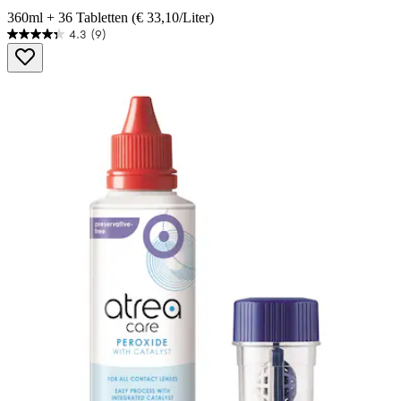
360ml + 36 Tabletten (€ 33,10/Liter)
4.3
(9)
4.3
von
5
Sternen.
9
Bewertungen