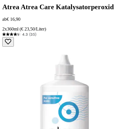
Atrea
Atrea Care Katalysatorperoxid
ab
€ 16,90
2x360ml (€ 23,50/Liter)
4.3
(35)
4.3
von
5
Sternen.
35
Bewertungen