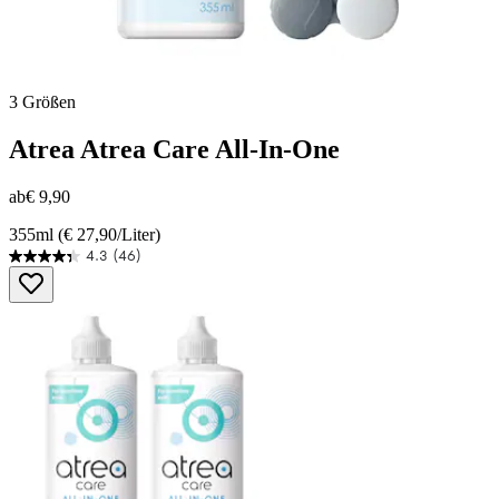
3 Größen
Atrea
Atrea Care All-In-One
ab
€ 9,90
355ml (€ 27,90/Liter)
4.3
(46)
4.3
von
5
Sternen.
46
Bewertungen