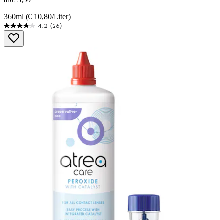
360ml (€ 10,80/Liter)
4.2
(26)
4.2
von
5
Sternen.
26
Bewertungen