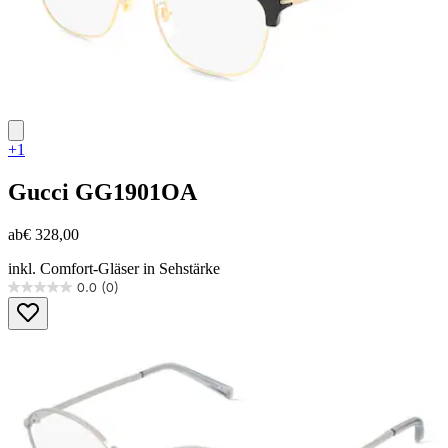
+1
Gucci
GG1901OA
ab
€ 328,00
inkl. Comfort-Gläser in Sehstärke
0.0
(0)
0.0
von
5
Sternen.