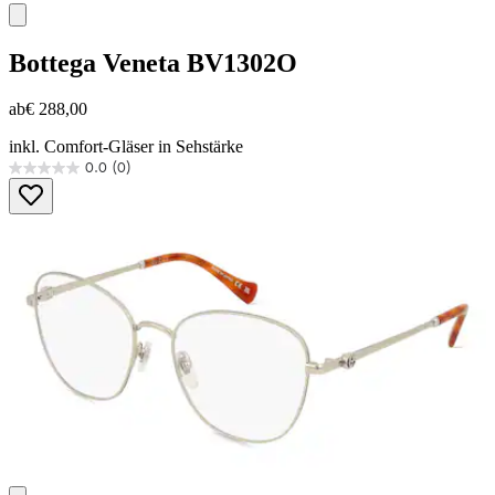
Bottega Veneta
BV1302O
ab
€ 288,00
inkl. Comfort-Gläser in Sehstärke
0.0
(0)
0.0
von
5
Sternen.