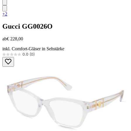
+2
Gucci
GG0026O
ab
€ 228,00
inkl. Comfort-Gläser in Sehstärke
0.0
(0)
0.0
von
5
Sternen.