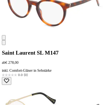
Saint Laurent
SL M147
ab
€ 278,00
inkl. Comfort-Gläser in Sehstärke
0.0
(0)
0.0
von
5
Sternen.