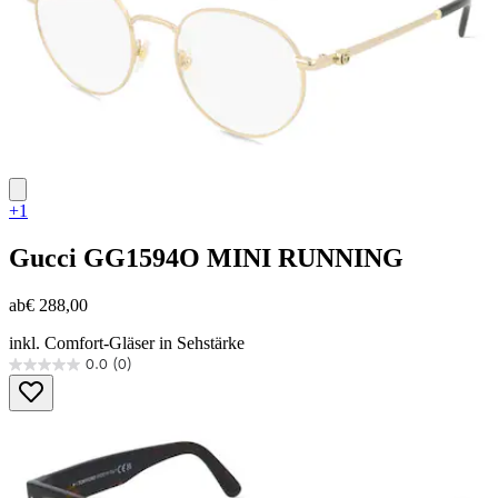
+1
Gucci
GG1594O MINI RUNNING
ab
€ 288,00
inkl. Comfort-Gläser in Sehstärke
0.0
(0)
0.0
von
5
Sternen.