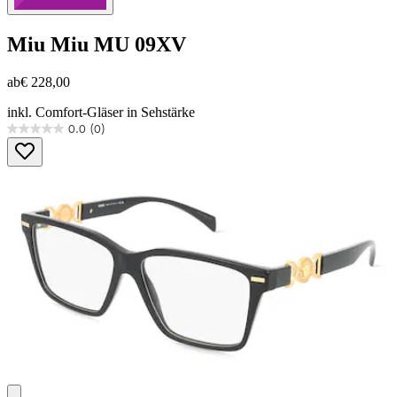
Miu Miu
MU 09XV
ab
€ 228,00
inkl. Comfort-Gläser in Sehstärke
0.0
(0)
0.0
von
5
Sternen.