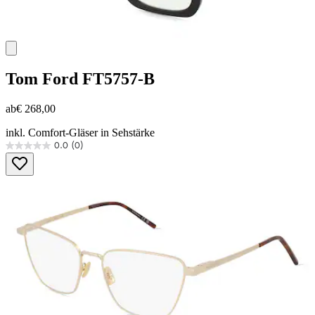
Tom Ford
FT5757-B
ab
€ 268,00
inkl. Comfort-Gläser in Sehstärke
0.0
(0)
0.0
von
5
Sternen.