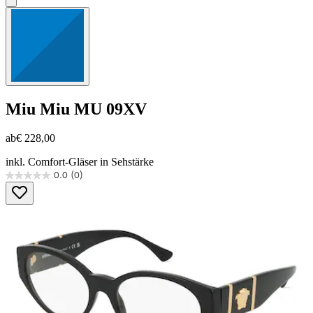
Miu Miu
MU 09XV
ab
€ 228,00
inkl. Comfort-Gläser in Sehstärke
0.0
(0)
0.0
von
5
Sternen.