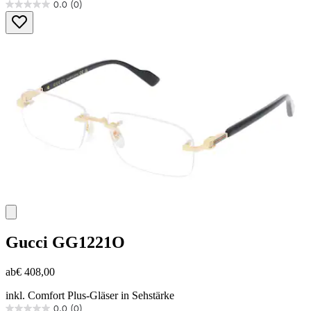
0.0
(0)
0.0
von
5
Sternen.
Gucci
GG1221O
ab
€ 408,00
inkl. Comfort Plus-Gläser in Sehstärke
0.0
(0)