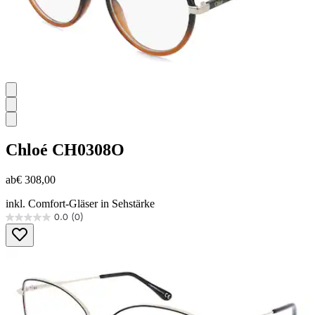
Chloé
CH0308O
ab
€ 308,00
inkl. Comfort-Gläser in Sehstärke
0.0
(0)
0.0
von
5
Sternen.