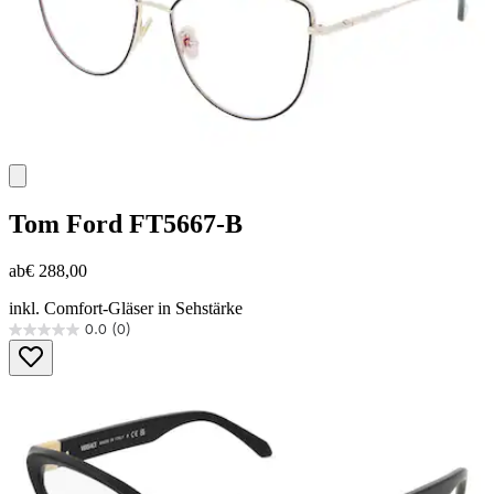
Tom Ford
FT5667-B
ab
€ 288,00
inkl. Comfort-Gläser in Sehstärke
0.0
(0)
0.0
von
5
Sternen.