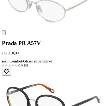
Prada
PR A57V
ab
€ 218,00
inkl. Comfort-Gläser in Sehstärke
0.0
(0)
0.0
von
5
Sternen.