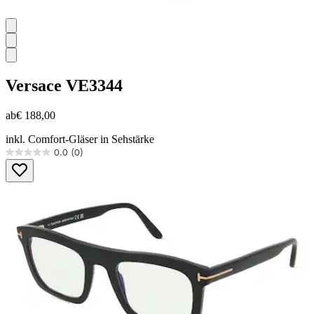
Versace
VE3344
ab
€ 188,00
inkl. Comfort-Gläser in Sehstärke
0.0
(0)
0.0
von
5
Sternen.