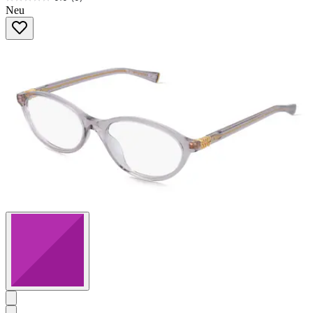
0.0
Neu
von
5
Sternen.