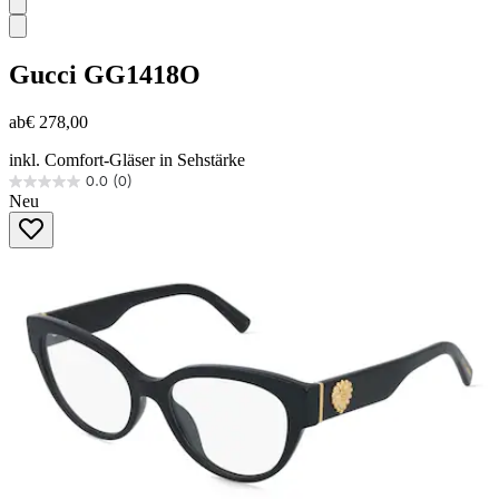
Gucci
GG1418O
ab
€ 278,00
inkl. Comfort-Gläser in Sehstärke
0.0
(0)
0.0
Neu
von
5
Sternen.