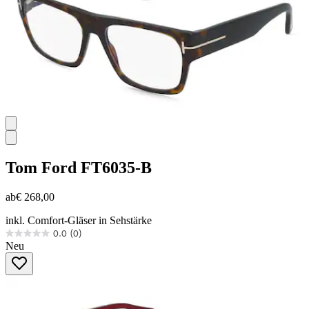
Tom Ford
FT6035-B
ab
€ 268,00
inkl. Comfort-Gläser in Sehstärke
0.0
(0)
0.0
Neu
von
5
Sternen.