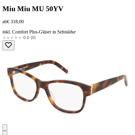
Miu Miu
MU 50YV
ab
€ 318,00
inkl. Comfort Plus-Gläser in Sehstärke
0.0
(0)
0.0
von
5
Sternen.