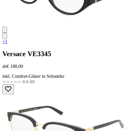
+1
Versace
VE3345
ab
€ 188,00
inkl. Comfort-Gläser in Sehstärke
0.0
(0)
0.0
von
5
Sternen.