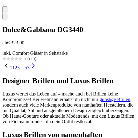
Dolce&Gabbana
DG3440
ab
€ 323,90
inkl. Comfort-Gläser in Sehstärke
0.0
(0)
0.0
von
1
1
2
3
…
53
5
Sternen.
Designer Brillen und Luxus Brillen
Luxus wertet das Leben auf – mache auch bei Brillen keine
Kompromisse! Bei Fielmann erhältst du nicht nur
günstige Brillen
,
sondern auch viele Markenprodukte von namhaften Herstellern, die
mit Qualität, Stil und ausgefallenem Design zugleich überzeugen.
Ob Haute-Couture oder aktuelle Modetrends, mit den Luxus Brillen
von Fielmann rundest du dein Outfit restlos ab.
Luxus Brillen von namenhaften