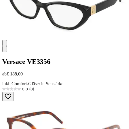
Versace
VE3356
ab
€ 188,00
inkl. Comfort-Gläser in Sehstärke
0.0
(0)
0.0
von
5
Sternen.