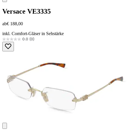
Versace
VE3335
ab
€ 188,00
inkl. Comfort-Gläser in Sehstärke
0.0
(0)
0.0
von
5
Sternen.