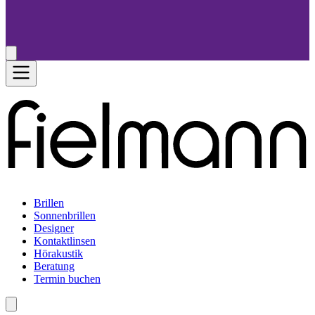
Brillen
Sonnenbrillen
Designer
Kontaktlinsen
Hörakustik
Beratung
Termin buchen