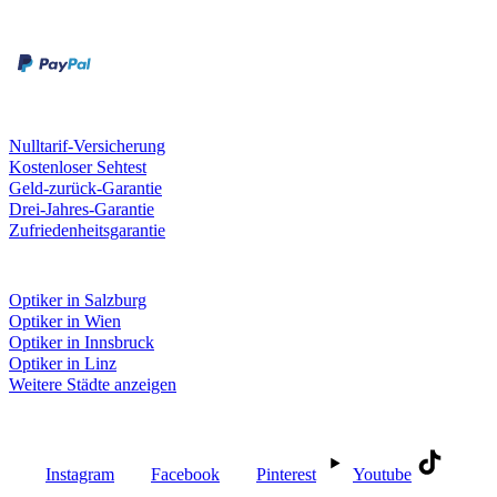
Rechnung
Kreditkarte
Unsere Leistungen
Nulltarif-Versicherung
Kostenloser Sehtest
Geld-zurück-Garantie
Drei-Jahres-Garantie
Zufriedenheitsgarantie
Fielmann in deiner Nähe
Optiker in Salzburg
Optiker in Wien
Optiker in Innsbruck
Optiker in Linz
Weitere Städte anzeigen
Social Media
Instagram
Facebook
Pinterest
Youtube